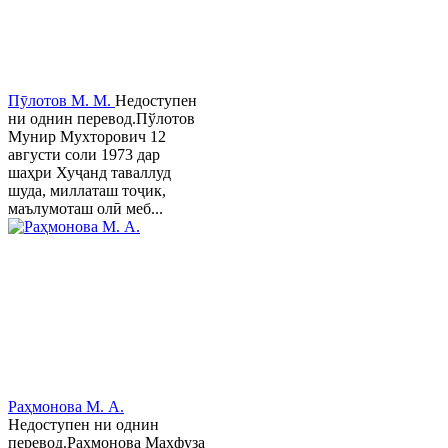
Пӯлотов М. М.
Недоступен
ни однин перевод.Пўлотов
Мунир Мухторович 12
августи соли 1973 дар
шаҳри Хуҷанд таваллуд
шуда, миллаташ тоҷик,
маълумоташ олӣ меб...
Раҳмонова М. А.
Недоступен ни однин
перевод.Раҳмонова Маҳфуза