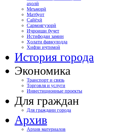
аҳолӣ
Меъморӣ
Матбуот
Сайёҳӣ
Сармоягузорӣ
Иҷроиши буҷет
Истифодаи замин
Ҳолати фавқулодда
Хифзи иҷтимоӣ
История города
Экономика
Транспорт и связь
Торговля и услуги
Инвестиционные проекты
Для граждан
Для граждани города
Архив
Архив материалов