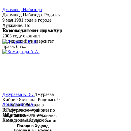
Джамшед Набизода
Джамшед Набизода. Родился
9 мая 1981 года в городе
Худжанде. По
Руководители структур
национальности таджик. В
2003 году окончил
Таджикский университет
права, биз...
Джураева К. Я.
Джураева
Кибриё Яхяевна. Родилась 9
Хомидзода А.А.
сентября 1966 года в
Руководитель аппарата
Б.Гафуровском районе, по
Обу хаво
председателя города
национальности таджичка.
Хомидзода Абдувахоб
Имеет высшее образование.
Абдумаджид родился 8
В 1997 ...
Погода в Хуҷанд
Погода в Б.Ғафуров
июня 1978 года в городе