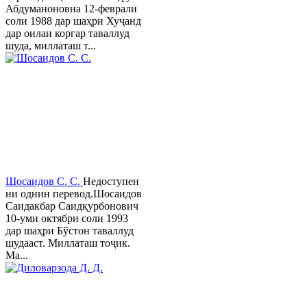
Абдуманоновна 12-феврали
соли 1988 дар шаҳри Хуҷанд
дар оилаи коргар таваллуд
шуда, миллаташ т...
Шосаидов С. С.
Недоступен
ни однин перевод.Шосаидов
Саидакбар Саидқурбонович
10-уми октябри соли 1993
дар шаҳри Бўстон таваллуд
шудааст. Миллаташ тоҷик.
Ма...