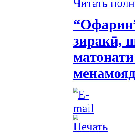
Читать пол
“Офарин”
зиракӣ, 
матонати
менамоя