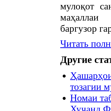
мулоқот са
маҳаллаи
баргузор га
Читать пол
Другие стат
Ҳашарҳои
тозагии 
Номаи та
Хуҷанд Ф