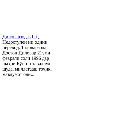
Диловарзода Д. Д.
Недоступен ни однин
перевод.Диловарзода
Достон Диловар 21уми
феврали соли 1996 дар
шаҳри Бӯстон таваллуд
шуда, миллатааш тоҷик,
маълумот олӣ...