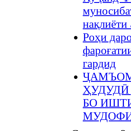
муносиба
нақлиёти
Роҳи дар
фароғати
гардид
ҶАМЪО
ҲУДУДӢ
БО ИШТ
МУДОФ