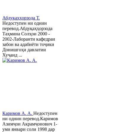
Абдуқаҳҳорзода Т.
Недоступен ни однин
перевод.Абдуқаҳҳорзода
Таҳмина Солҳои 2000 -
2002-Лаборанти кафедраи
забон ва адабиёти тоҷики
Донишгоҳи давлатии
Хуҷанд ...
Каримов А. А.
Недоступен
ни однин перевод.Каримов
Азимҷон Акрамҷонович 1-
уми январи соли 1998 дар