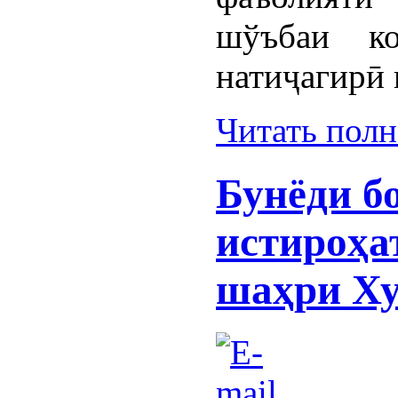
шўъбаи к
натиҷагирӣ 
Читать пол
Бунёди б
истироҳа
шаҳри Х