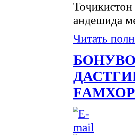
Тоҷикисто
андешида м
Читать пол
БОНУВО
ДАСТГИ
FАМХО