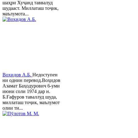
шаҳри Хуҷанд таввалуд
шудааст. Миллаташ тоҷик,
маълумота...
Воҳидов А.Б.
Недоступен
ни однин перевод.Воҳидов
Азамат Баҳодурович 6-уми
июни соли 1974 дар н.
Б.Ғафуров таваллуд шуда,
миллаташ тоҷик, маълумот
олии ти...