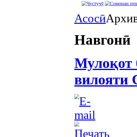
Асосӣ
Архи
Навгонӣ
Мулоқот 
вилояти 