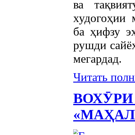
ва тақвия
худогоҳии 
ба ҳифзу э
рушди сайёҳ
мегардад.
Читать пол
ВОХӮРИ
«МАҲАЛ