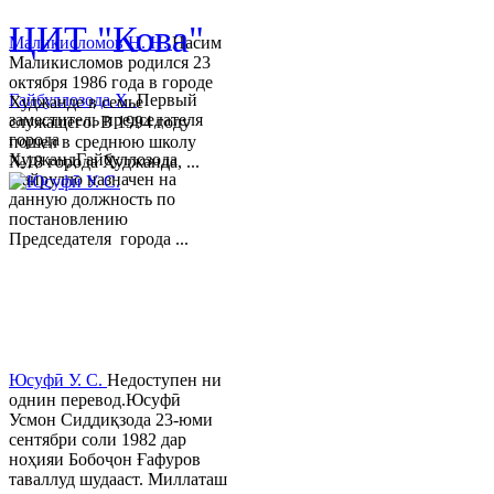
ЦИТ "Кова"
Маликисломов Н. Н.
Насим
Маликисломов родился 23
октября 1986 года в городе
Гайбуллозода Х.
Первый
Худжанде в семье
заместитель председателя
служащего. В 1994 году
города
пошел в среднюю школу
ХуджандГайбуллозода
№18 города Худжанда, ...
Хайрулло назначен на
данную должность по
постановлению
Председателя города ...
Юсуфӣ У. C.
Недоступен ни
однин перевод.Юсуфӣ
Усмон Сиддиқзода 23-юми
сентябри соли 1982 дар
ноҳияи Бобоҷон Ғафуров
таваллуд шудааст. Миллаташ