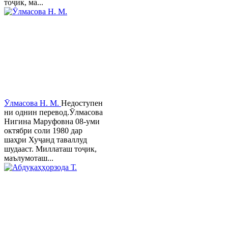
тоҷик, ма...
Ӯлмасова Н. М.
Недоступен
ни однин перевод.Ӯлмасова
Нигина Маруфовна 08-уми
октябри соли 1980 дар
шаҳри Хуҷанд таваллуд
шудааст. Миллаташ тоҷик,
маълумоташ...