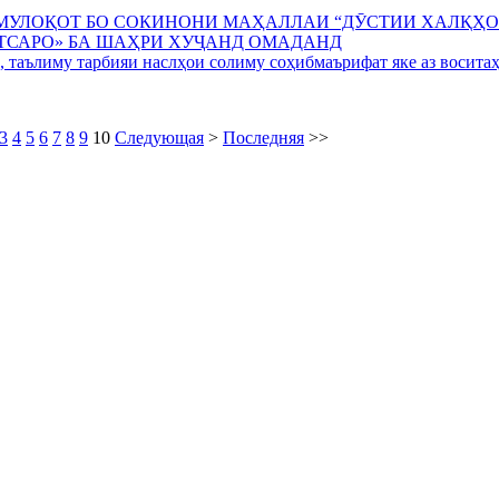
 МУЛОҚОТ БО СОКИНОНИ МАҲАЛЛАИ “ДӮСТИИ ХАЛҚҲО
ТСАРО» БА ШАҲРИ ХУҶАНД ОМАДАНД
, таълиму тарбияи наслҳои солиму соҳибмаърифат яке аз восита
3
4
5
6
7
8
9
10
Следующая
>
Последняя
>>