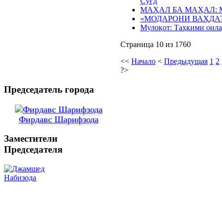
Суғд
МАҲАЛ БА МАҲАЛ:
«МОДАРОНИ ВАҲДА
Мулоқот: Таҳкими оила
Страница 10 из 1760
<<
Начало
<
Предыдущая
1
2
?>
Председатель города
Фирдавс Шарифзода
Заместители
Председателя