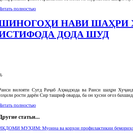
Читать полностью
ШИНОГОҲИ НАВИ ШАҲРИ 
ИСТИФОДА ДОДА ШУД
д.
Раиси вилояти Суғд Раҷаб Аҳмадзода ва Раиси шаҳри Хуҷан
соҳили рости дарёи Сир ташриф оварда, ба он ҳусни оғоз бахшид
Читать полностью
Другие статьи...
ИҚДОМИ МУҲИМ: Муоина ва корҳои профилактикии бемориҳои 