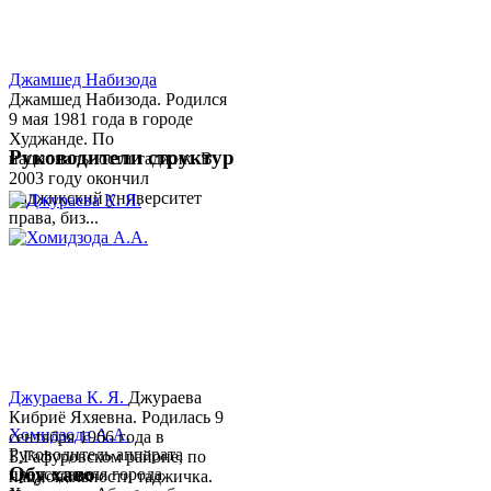
Джамшед Набизода
Джамшед Набизода. Родился
9 мая 1981 года в городе
Худжанде. По
Руководители структур
национальности таджик. В
2003 году окончил
Таджикский университет
права, биз...
Джураева К. Я.
Джураева
Кибриё Яхяевна. Родилась 9
Хомидзода А.А.
сентября 1966 года в
Руководитель аппарата
Б.Гафуровском районе, по
Обу хаво
председателя города
национальности таджичка.