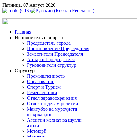
Пятница, 07 Август 2026
Главная
Исполнительный орган
Председатель города
Постоновление Председателя
Заместители Председателя
Аппарат Председателя
Руководители структур
Структура
Промышленность
Образование
Спорт и Туризм
Ремесленники
Отдел здравоохранения
Отдел по делам религий
Мактубҳо ва муроҷиати
шаҳрвандон
Агентии меҳнат ва шуғли
аҳолӣ
Меъморӣ
Матбуот