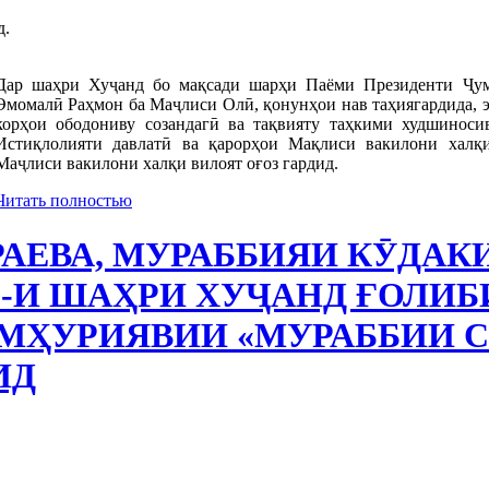
д.
Дар шаҳри Хуҷанд бо мақсади шарҳи Паёми Президенти Ҷум
Эмомалӣ Раҳмон ба Маҷлиси Олӣ, қонунҳои нав таҳиягардида, э
корҳои ободониву созандагӣ ва тақвияту таҳкими худшиноси
Истиқлолияти давлатӣ ва қарорҳои Мақлиси вакилони халқ
Маҷлиси вакилони халқи вилоят оғоз гардид.
Читать полностью
РАЕВА, МУРАББИЯИ КӮДА
-И ШАҲРИ ХУҶАНД ҒОЛИБ
МҲУРИЯВИИ «МУРАББИИ 
ИД