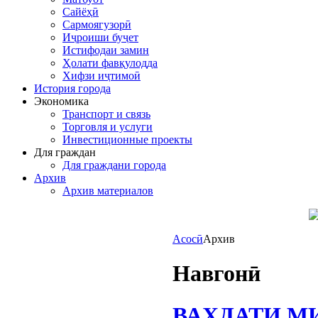
Сайёҳӣ
Сармоягузорӣ
Иҷроиши буҷет
Истифодаи замин
Ҳолати фавқулодда
Хифзи иҷтимоӣ
История города
Экономика
Транспорт и связь
Торговля и услуги
Инвестиционные проекты
Для граждан
Для граждани города
Архив
Архив материалов
Асосӣ
Архив
Навгонӣ
ВАҲДАТИ М