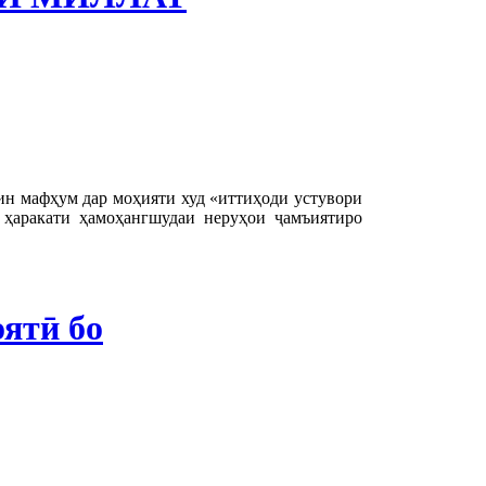
ин мафҳум дар моҳияти худ «иттиҳоди устувори
 ҳаракати ҳамоҳангшудаи неруҳои ҷамъиятиро
ятӣ бо