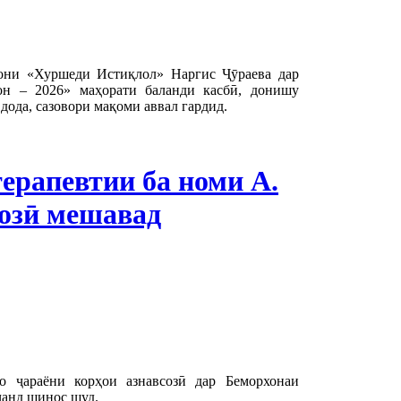
тони «Хуршеди Истиқлол» Наргис Ҷӯраева дар
н – 2026» маҳорати баланди касбӣ, донишу
дода, сазовори мақоми аввал гардид.
ерапевтии ба номи А.
озӣ мешавад
 ҷараёни корҳои азнавсозӣ дар Беморхонаи
ҷанд шинос шуд.