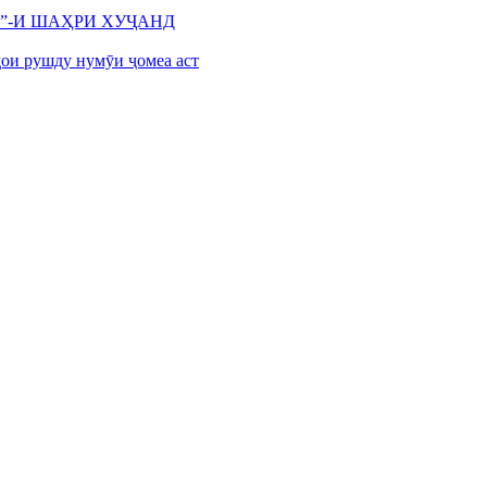
”-И ШАҲРИ ХУҶАНД
ҳои рушду нумӯи ҷомеа аст