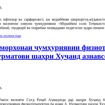
д.
и ифтихор ва сарфарозист, ки мураббияи ширхоргоҳ-кӯдакис
и вилоятии озмуни ҷумҳуриявии «Мураббии соли Тоҷикисто
нбинӣ, эҷодкорӣ ва таҷрибаи пешқадами педагогии худро нишон 
ть полностью
морхонаи ҷумҳуриявии физиот
рматови шаҳри Хуҷанд азнавс
д.
Раиси вилояти Суғд Раҷаб Аҳмадзода дар шаҳри Хуҷанд бо
ҷумҳуриявии физиотерапевтии ба номи А. Нурматови шаҳри Ху