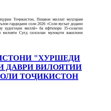
ҳурии Тоҷикистон, Пешвои миллат муҳтарам
ълон гардидани соли 2026 «Соли вусъат додани
ву худогоҳии миллӣ» ба ифтихори 35-солагии
и вилояти Суғд силсилаи мулоқоти вакилони
КИСТОНИ "ХУРШЕДИ
И ДАВРИ ВИЛОЯТИИ
СОЛИ ТОҶИКИСТОН