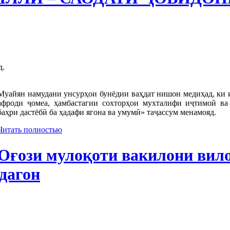
д.
Муайян намудани унсурҳои бунёдии ваҳдат нишон медиҳад, ки 
афроди ҷомеа, ҳамбастагии сохторҳои мухталифи иҷтимоӣ ва
баҳри дастёбӣ ба ҳадафи ягона ва умумӣ» таҷассум менамояд.
Читать полностью
Оғози мулоқоти вакилони вило
дагон