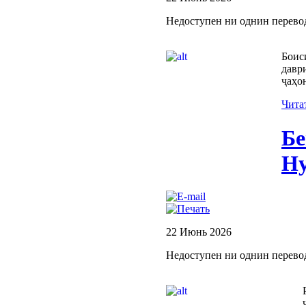
Недоступен ни однин перево
Боис
давр
ҷаҳо
Чита
Бе
Ну
22 Июнь 2026
Недоступен ни однин перево