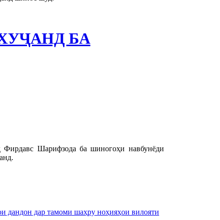
ХУҶАНД БА
д Фирдавс Шарифзода ба шиногоҳи навбунёди
анд.
дандон дар тамоми шаҳру ноҳияҳои вилояти