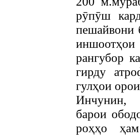
200 м.мура
рӯпӯш кард
пешайвони б
иншоотҳои 
рангубор к
гирду атро
гулҳои оро
Инчунин, 
барои обод
роҳҳо ҳам