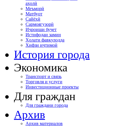
аҳолӣ
Меъморӣ
Матбуот
Сайёҳӣ
Сармоягузорӣ
Иҷроиши буҷет
Истифодаи замин
Ҳолати фавқулодда
Хифзи иҷтимоӣ
История города
Экономика
Транспорт и связь
Торговля и услуги
Инвестиционные проекты
Для граждан
Для граждани города
Архив
Архив материалов