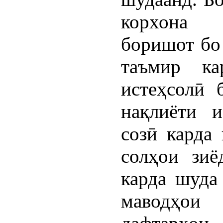
корхона 
боришот бо
таъмир ка
истеҳсолӣ 
нақлиёти и
созӣ карда
солҳои зиё
карда шуда
маводҳои