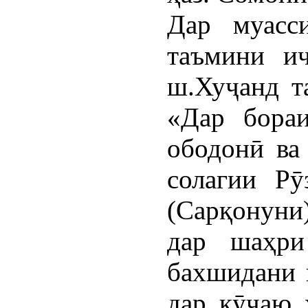
Дар муасс
таъмини и
ш.Хуҷанд т
«Дар бора
ободонӣ ва
солагии Рӯ
(Сарқонун
дар шаҳри
бахшидани 
дар кӯчаю 