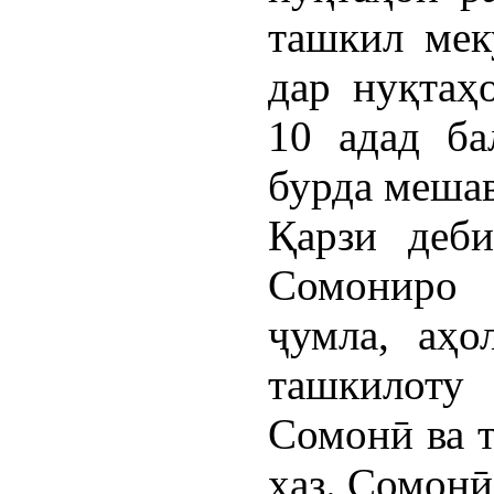
ташкил мек
дар нуқтаҳ
10 адад ба
бурда мешав
Қарзи деби
Сомониро 
ҷумла, аҳо
ташкилоту 
Сомонӣ ва т
ҳаз. Сомонӣ