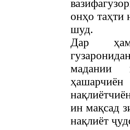
вазифагуз
онҳо таҳти 
шуд.
Дар ҳам
гузаронид
мадании 
ҳашарчиён
нақлиётчиё
ин мақсад з
нақлиёт ҷуд