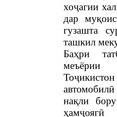
хоҷагии хал
дар муқоис
гузашта су
ташкил мек
Баҳри тат
меъёрии
Тоҷикистон 
автомобилӣ
нақли бор
ҳамҷоягӣ