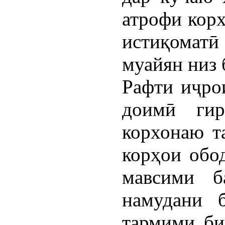
атрофи корх
истиқомат
муайян низ 
Рафти иҷро
доимӣ ги
корхонаю т
корҳои обо
мавсими б
намудани б
тармими би