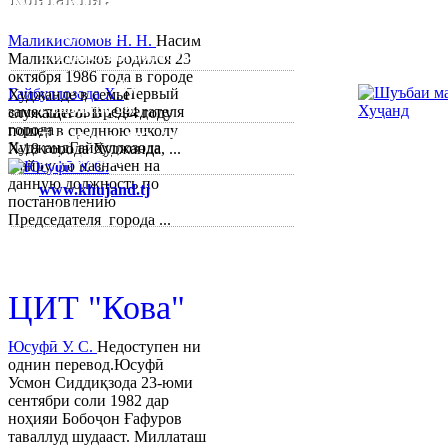
Республика Таджикистан,
Маликисломов Н. Н.
Насим
Согдийскый область,
Маликисломов родился 23
октября 1986 года в городе
город Худжанд, проспект
Гайбуллозода Х.
Первый
Худжанде в семье
Р.Набиева 39.
заместитель председателя
служащего. В 1994 году
города
пошел в среднюю школу
Тел:/
Факс
:
992 3422 6-02-44, 992
ХуджандГайбуллозода
№18 города Худжанда, ...
3422 6-74-28
Хайрулло назначен на
данную должность по
www.khujand.tj
,
e-mail:
постановлению
mihd.khujand@gmail.com
Председателя города ...
© 2013-2018 Разработчик и 
ЦИТ "Кова"
Юсуфӣ У. C.
Недоступен ни
однин перевод.Юсуфӣ
Усмон Сиддиқзода 23-юми
сентябри соли 1982 дар
ноҳияи Бобоҷон Ғафуров
таваллуд шудааст. Миллаташ