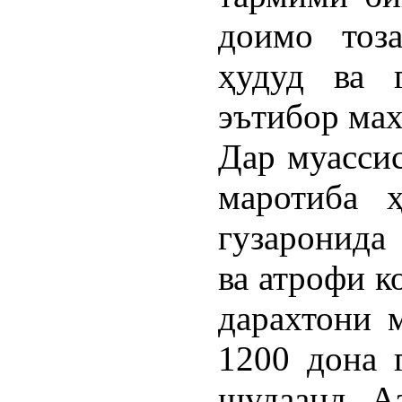
доимо тоз
ҳудуд ва 
эътибор мах
Дар муассис
маротиба 
гузаронида
ва атрофи к
дарахтони 
1200 дона 
шудаанд. Аз