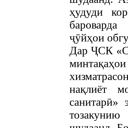
ҳудуди кор
бароварда
ҷӯйҳои обгу
Дар ҶСК «С
минтақаҳо
хизматрасо
нақлиёт м
санитарӣ» 
тозакунию
шудаанд. Б