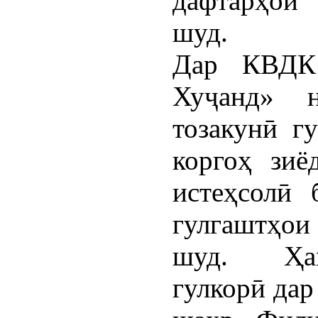
дафтарҳои
шуд.
Дар КВДК 
Хуҷанд» н
тозакунӣ г
коргоҳ зиё
истеҳсолӣ 
гулгаштҳои 
шуд. Ҳами
гулкорӣ дар