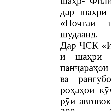
шаҳр- Фили
дар шаҳри 
«Почтаи т
шудаанд.
Дар ҶСК «И
и шаҳри 
панҷараҳои
ва рангуб
роҳаҳои кӯ
рӯи автовок