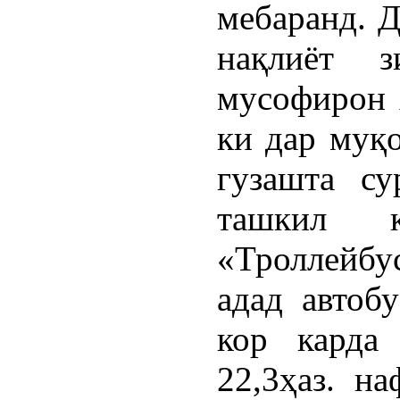
мебаранд. Д
нақлиёт зи
мусофирон 
ки дар муқо
гузашта су
ташкил 
«Троллейбу
адад автоб
кор карда
22,3ҳаз. н