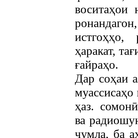
воситаҳои 
ронандагон
истгоҳҳо,
ҳаракат, та
ғайраҳо.
Дар соҳаи а
муассисаҳо 
ҳаз. сомон
ва радиошун
ҷумла, ба а