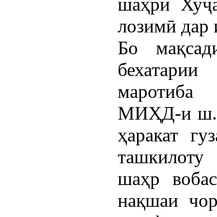
шаҳри Хуҷа
лозимӣ дар 
Бо мақсад
бехатарии
маротиба
МИҲД-и ш.Х
ҳаракат гу
ташкилоту
шаҳр вобас
нақшаи чор