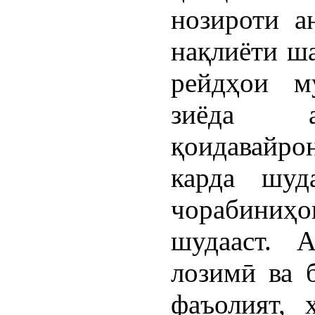
нозироти а
нақлиёти ш
рейдҳои м
зиёда 
қоидавайро
карда шуд
чорабиниҳо
шудааст. 
лозимӣ ва 
фаъолият, 