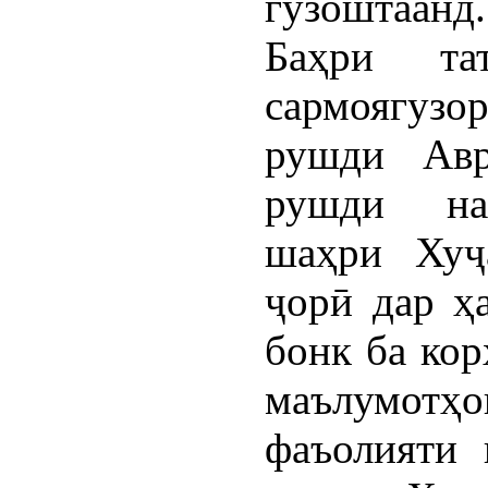
гузоштаанд.
Баҳри та
сармоягузо
рушди Авр
рушди на
шаҳри Хуҷ
ҷорӣ дар ҳ
бонк ба кор
маълумот
фаъолияти 