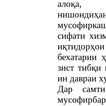
алоқа,
нишонд
мусофиркаш
сифати хиз
иқтидорҳои
бехатарии 
зист тибқи
ин давраи х
Дар самти
мусофирб