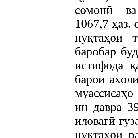
сомонӣ ва
1067,7 ҳаз.
нуқтаҳои 
баробар бу
истифода қ
барои аҳолӣ
муассисаҳо
ин давра 3
иловагӣ гуз
нуқтаҳои р