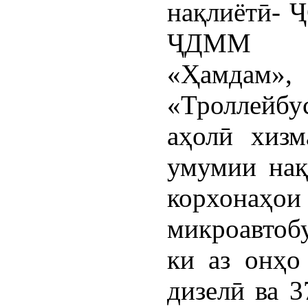
нақлиётӣ- 
ҶДММ «Га
«Ҳамдам»,
«Троллейб
аҳолӣ хизм
умумии нақ
корхонаҳ
микроавтоб
ки аз онҳо
дизелӣ ва 3