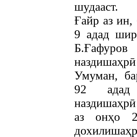
шудааст.
Ғайр аз ин,
9 адад шир
Б.Ғафуро
наздишаҳрӣ 
Умуман, ба
92 адад 
наздишаҳрӣ
аз онҳо 2
дохилишаҳр