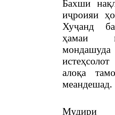
Бахши нақл
иҷроияи ҳо
Хуҷанд б
ҳамаи в
мондашуд
истеҳсолот
алоқа там
меандешад.
Мудири 