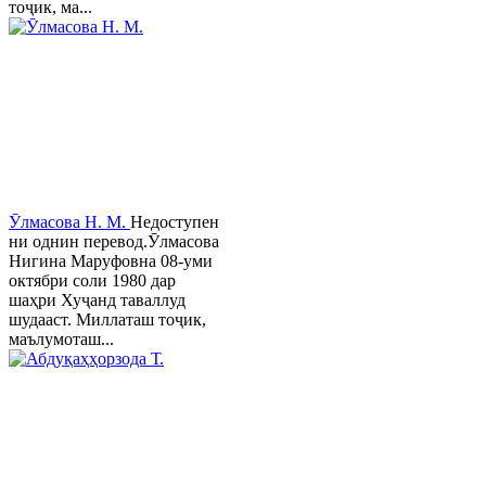
тоҷик, ма...
Ӯлмасова Н. М.
Недоступен
ни однин перевод.Ӯлмасова
Нигина Маруфовна 08-уми
октябри соли 1980 дар
шаҳри Хуҷанд таваллуд
шудааст. Миллаташ тоҷик,
маълумоташ...