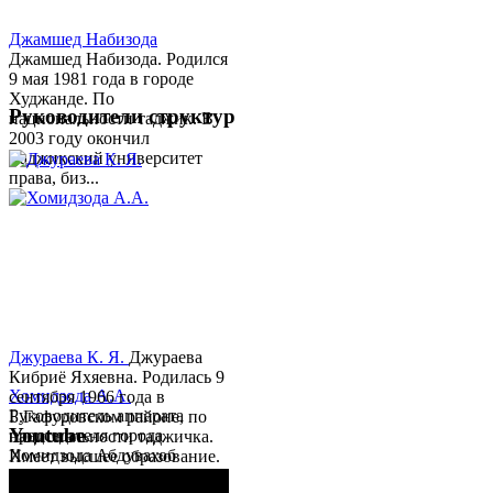
Джамшед Набизода
Джамшед Набизода. Родился
9 мая 1981 года в городе
Худжанде. По
Руководители структур
национальности таджик. В
2003 году окончил
Таджикский университет
права, биз...
Джураева К. Я.
Джураева
Кибриё Яхяевна. Родилась 9
Хомидзода А.А.
сентября 1966 года в
Руководитель аппарата
Б.Гафуровском районе, по
Youtube
председателя города
национальности таджичка.
Хомидзода Абдувахоб
Имеет высшее образование.
Абдумаджид родился 8
В 1997 ...