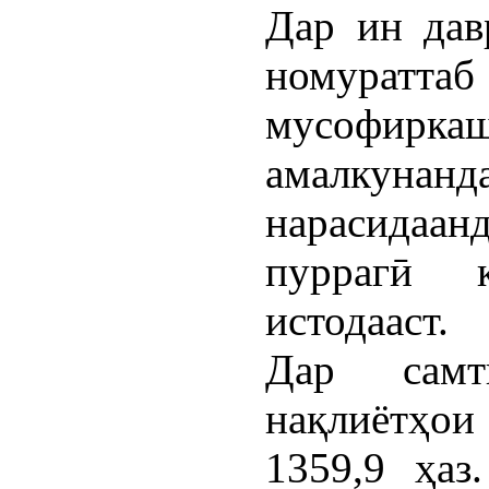
Дар ин дав
номуратта
мусофир
амалкунанд
нарасидаанд
пуррагӣ 
истодааст.
Дар самт
нақлиётҳои
1359,9 ҳаз