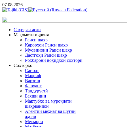
07.08.2026
Cаҳифаи аслӣ
Мақомоти иҷроия
Раиси шаҳр
Қарорҳои Раиси шаҳр
Муовинони Раиси шаҳр
Дастгоҳи Раиси шаҳр
Роҳбарони воҳидҳои сохторӣ
Сохторҳо
Саноат
Маориф
Варзиш
Фарҳанг
Тандурустӣ
Бахши дин
Мактубҳо ва муроҷиати
шаҳрвандон
Агентии меҳнат ва шуғли
аҳолӣ
Меъморӣ
Матбуот