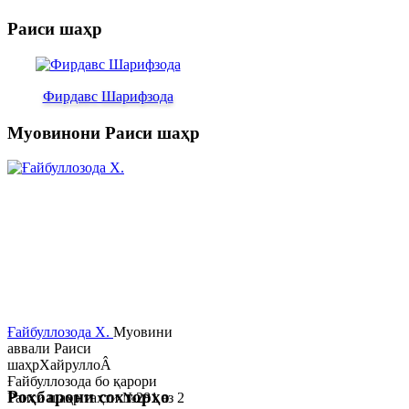
Раиси шаҳр
Фирдавс Шарифзода
Муовинони Раиси шаҳр
Ғайбуллозода Х.
Муовини
аввали Раиси
шаҳрХайруллоÂ
Ғайбуллозода бо қарори
Роҳбарони сохторҳо
Раиси шаҳр таҳти №281 аз 2