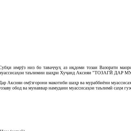
Субҳи имрӯз низ бо таваҷҷуҳ аз иқдоми тозаи Вазорати мао
муассисаҳои таълимии шаҳри Хуҷанд Аксияи "ТОЗАГӢ ДАР М
Дар Аксияи омӯзгорони макотиби шаҳр ва мураббиёни муассисаҳо
тозаву обод ва мунаввар намудани муассисаҳои таълимӣ саҳм гу