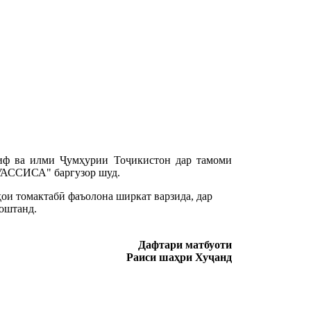
риф ва илми Ҷумҳурии Тоҷикистон дар тамоми
УАССИСА" баргузор шуд.
и томактабӣ фаъолона ширкат варзида, дар 
зоштанд.
Дафтари матбуоти
Раиси шаҳри Хуҷанд