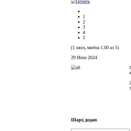
1
2
3
4
5
(1 овоз, миёна 1.00 аз 5)
29 Июн 2024
Шарҳ додан