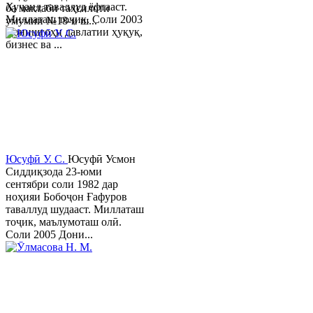
Хуҷанд таваллуд ёфтааст.
ба мактаби таҳсилоти
Миллаташ тоҷик. Соли 2003
умумии №18-и ш...
Донишгоҳи давлатии ҳуқуқ,
бизнес ва ...
Юсуфӣ У. C.
Юсуфӣ Усмон
Сиддиқзода 23-юми
сентябри соли 1982 дар
ноҳияи Бобоҷон Ғафуров
таваллуд шудааст. Миллаташ
тоҷик, маълумоташ олӣ.
Соли 2005 Дони...