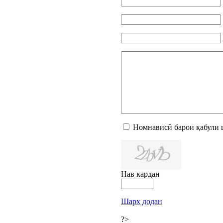
Номнависӣ барои қабули 
Нав кардан
Шарҳ додан
?>