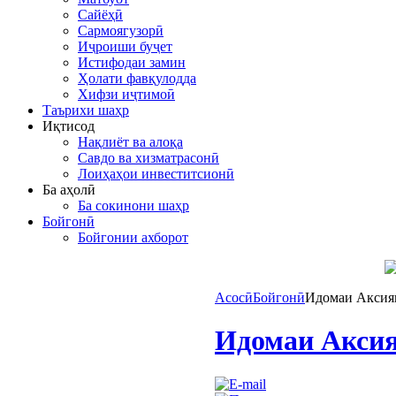
Сайёҳӣ
Сармоягузорӣ
Иҷроиши буҷет
Истифодаи замин
Ҳолати фавқулодда
Хифзи иҷтимоӣ
Таърихи шаҳр
Иқтисод
Нақлиёт ва алоқа
Савдо ва хизматрасонӣ
Лоиҳаҳои инвеститсионӣ
Ба аҳолӣ
Ба сокинони шаҳр
Бойгонӣ
Бойгонии ахборот
Асосӣ
Бойгонӣ
Идомаи Акси
Идомаи Акс