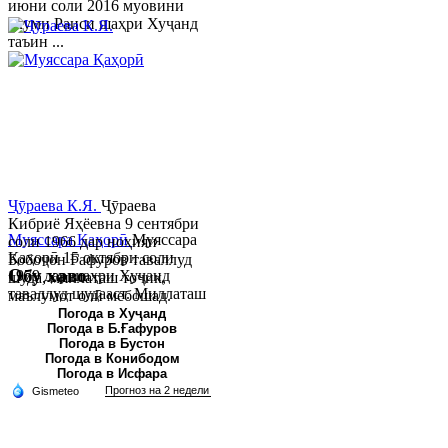
июни соли 2016 муовини
якуми Раиси шаҳри Хуҷанд
таъин ...
Ҷӯраева К.Я.
Ҷӯраева
Кибриё Яҳёевна 9 сентябри
Муяссара Қаҳорӣ
Муяссара
соли 1966 дар ноҳияи
Қаҳорӣ 15 октябри соли
Бобоҷон Ғафуров таваллуд
Обу хаво
1979 дар шаҳри Хуҷанд
шуда, миллаташ тоҷик,
таваллуд шудааст. Миллаташ
маълумот олӣ мебошад.
тоҷик. Маълумот олӣ. Соли
Соли 1997 Донишг...
Погода в Хуҷанд
Погода в Б.Ғафуров
2002 Донишгоҳи давлатии
Погода в Бустон
Хуҷанд ба...
Погода в Конибодом
Погода в Исфара