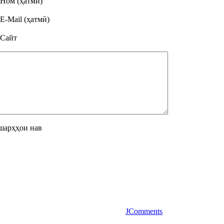
Ном (ҳатмӣ)
E-Mail (ҳатмӣ)
Сайт
шарҳҳои нав
JComments