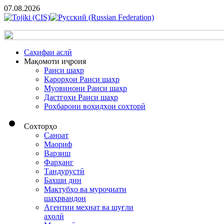
07.08.2026
Cаҳифаи аслӣ
Мақомоти иҷроия
Раиси шаҳр
Қарорҳои Раиси шаҳр
Муовинони Раиси шаҳр
Дастгоҳи Раиси шаҳр
Роҳбарони воҳидҳои сохторӣ
Сохторҳо
Саноат
Маориф
Варзиш
Фарҳанг
Тандурустӣ
Бахши дин
Мактубҳо ва муроҷиати
шаҳрвандон
Агентии меҳнат ва шуғли
аҳолӣ