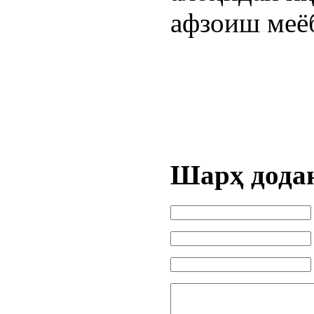
афзоиш меё
Шарҳ дода