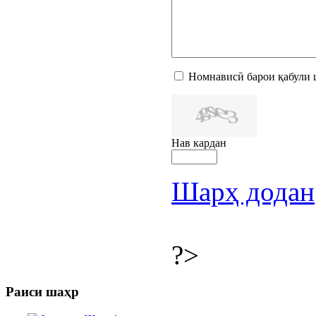
Номнависӣ барои қабули 
Нав кардан
Шарҳ додан
?>
Раиси шаҳр