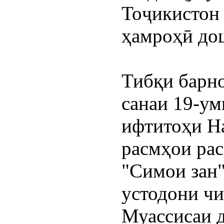
Тоҷикистон 
ҳамроҳӣ до
Тибқи барно
санаи 19-ум
ифтитоҳи Н
расмҳои рас
"Симои зан"
устодони чи
Муассисаи д