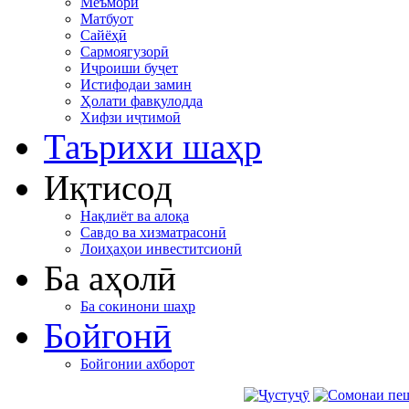
Меъморӣ
Матбуот
Сайёҳӣ
Сармоягузорӣ
Иҷроиши буҷет
Истифодаи замин
Ҳолати фавқулодда
Хифзи иҷтимоӣ
Таърихи шаҳр
Иқтисод
Нақлиёт ва алоқа
Савдо ва хизматрасонӣ
Лоиҳаҳои инвеститсионӣ
Ба аҳолӣ
Ба сокинони шаҳр
Бойгонӣ
Бойгонии ахборот