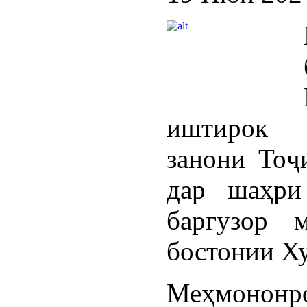
иштирок 
занони Тоҷ
дар шаҳри
баргузор 
бостонии Х
Меҳмононро