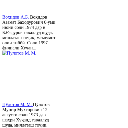
Воҳидов А.Б.
Воҳидов
Азамат Баҳодурович 6-уми
июни соли 1974 дар н.
Б.Ғафуров таваллуд шуда,
миллаташ тоҷик, маълумот
олии тиббӣ. Соли 1997
филиали Хучан...
Пӯлотов М. М.
Пўлотов
Мунир Мухторович 12
августи соли 1973 дар
шаҳри Хуҷанд таваллуд
шуда, миллаташ тоҷик,