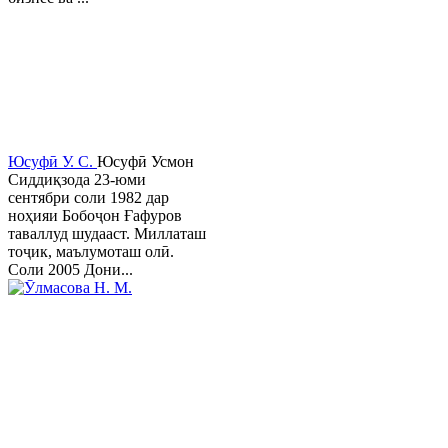
Юсуфӣ У. C.
Юсуфӣ Усмон
Сиддиқзода 23-юми
сентябри соли 1982 дар
ноҳияи Бобоҷон Ғафуров
таваллуд шудааст. Миллаташ
тоҷик, маълумоташ олӣ.
Соли 2005 Дони...