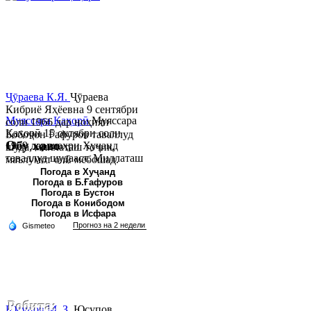
Ҷӯраева К.Я.
Ҷӯраева
Кибриё Яҳёевна 9 сентябри
Муяссара Қаҳорӣ
Муяссара
соли 1966 дар ноҳияи
Қаҳорӣ 15 октябри соли
Бобоҷон Ғафуров таваллуд
Обу хаво
1979 дар шаҳри Хуҷанд
шуда, миллаташ тоҷик,
таваллуд шудааст. Миллаташ
маълумот олӣ мебошад.
тоҷик. Маълумот олӣ. Соли
Соли 1997 Донишг...
Погода в Хуҷанд
Погода в Б.Ғафуров
2002 Донишгоҳи давлатии
Погода в Бустон
Хуҷанд ба...
Погода в Конибодом
Погода в Исфара
Робита:
Юсупов М. З.
Юсупов