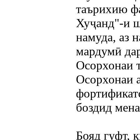
таърихию фа
Хуҷанд"-и 
намуда, аз 
мардумӣ дар
Осорхонаи т
Осорхонаи а
фортификат
боздид мен
Бояд гуфт, 