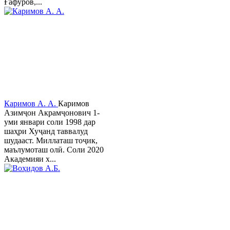
Ғафуров,...
Каримов А. А.
Каримов
Азимҷон Акрамҷонович 1-
уми январи соли 1998 дар
шаҳри Хуҷанд таввалуд
шудааст. Миллаташ тоҷик,
маълумоташ олӣ. Соли 2020
Академияи х...