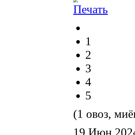
1
2
3
4
5
(1 овоз, миё
19 Июн 202