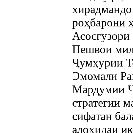
хирадмандон
роҳбарони ҳ
Асосгузори 
Пешвои милл
Ҷумҳурии Т
Эмомалӣ Ра
Мардумии Ч
стратегии м
сифатан бал
алоҳидаи иқ