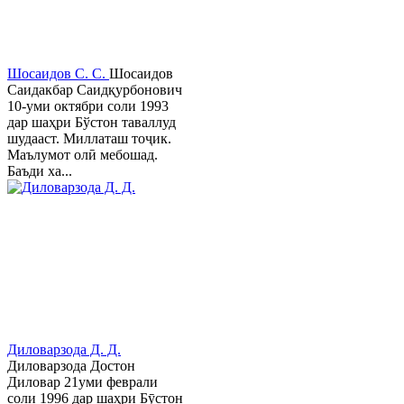
Шосаидов С. С.
Шосаидов
Саидакбар Саидқурбонович
10-уми октябри соли 1993
дар шаҳри Бўстон таваллуд
шудааст. Миллаташ тоҷик.
Маълумот олӣ мебошад.
Баъди ха...
Диловарзода Д. Д.
Диловарзода Достон
Диловар 21уми феврали
соли 1996 дар шаҳри Бӯстон