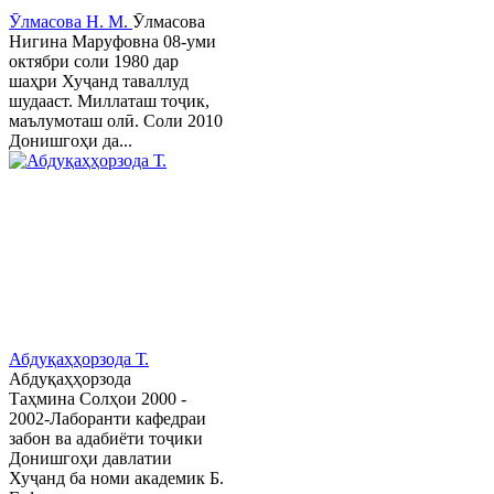
Ӯлмасова Н. М.
Ӯлмасова
Нигина Маруфовна 08-уми
октябри соли 1980 дар
шаҳри Хуҷанд таваллуд
шудааст. Миллаташ тоҷик,
маълумоташ олӣ. Соли 2010
Донишгоҳи да...
Абдуқаҳҳорзода Т.
Абдуқаҳҳорзода
Таҳмина Солҳои 2000 -
2002-Лаборанти кафедраи
забон ва адабиёти тоҷики
Донишгоҳи давлатии
Хуҷанд ба номи академик Б.