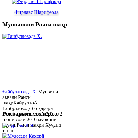
Фирдавс Шарифзода
Муовинони Раиси шаҳр
Ғайбуллозода Х.
Муовини
аввали Раиси
шаҳрХайруллоÂ
Ғайбуллозода бо қарори
Роҳбарони сохторҳо
Раиси шаҳр таҳти №281 аз 2
июни соли 2016 муовини
якуми Раиси шаҳри Хуҷанд
таъин ...