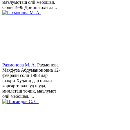
маълумоташ олӣ мебошад.
Соли 1996 Донишгоҳи да...
Раҳмонова М. А.
Раҳмонова
Маҳфуза Абдуманоновна 12-
феврали соли 1988 дар
шаҳри Хуҷанд дар оилаи
коргар таваллуд шуда,
миллаташ тоҷик, маълумот
олӣ мебошад. ...