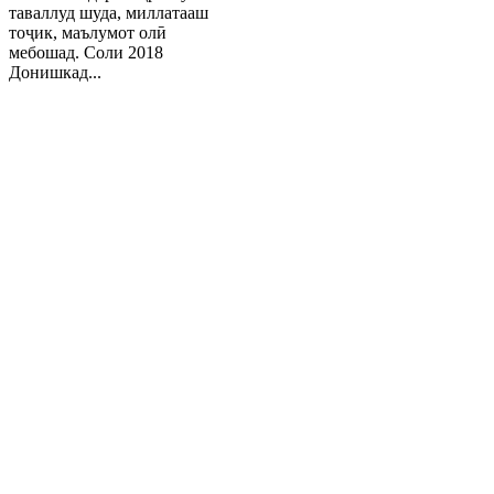
таваллуд шуда, миллатааш
тоҷик, маълумот олӣ
мебошад. Соли 2018
Донишкад...