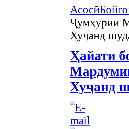
Асосӣ
Бойго
Ҷумҳурии М
Хуҷанд шуд
Ҳайати б
Мардуми
Хуҷанд ш