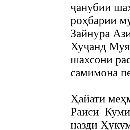
ҷанубии шаҳ
роҳбарии му
Зайнура Ази
Хуҷанд Муяс
шахсони рас
самимона п
Ҳайати меҳм
Раиси  Куми
назди Ҳуку