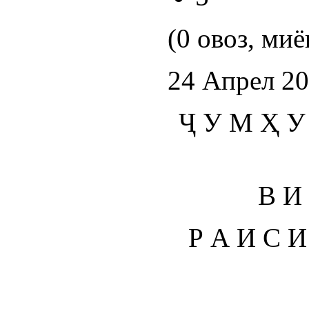
(0 овоз, миё
24 Апрел 2
Ҷ У М Ҳ У 
В И
Р А И С И