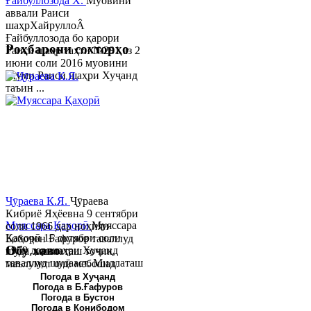
Ғайбуллозода Х.
Муовини
аввали Раиси
шаҳрХайруллоÂ
Ғайбуллозода бо қарори
Роҳбарони сохторҳо
Раиси шаҳр таҳти №281 аз 2
июни соли 2016 муовини
якуми Раиси шаҳри Хуҷанд
таъин ...
Ҷӯраева К.Я.
Ҷӯраева
Кибриё Яҳёевна 9 сентябри
Муяссара Қаҳорӣ
Муяссара
соли 1966 дар ноҳияи
Қаҳорӣ 15 октябри соли
Бобоҷон Ғафуров таваллуд
Обу хаво
1979 дар шаҳри Хуҷанд
шуда, миллаташ тоҷик,
таваллуд шудааст. Миллаташ
маълумот олӣ мебошад.
тоҷик. Маълумот олӣ. Соли
Соли 1997 Донишг...
Погода в Хуҷанд
Погода в Б.Ғафуров
2002 Донишгоҳи давлатии
Погода в Бустон
Хуҷанд ба...
Погода в Конибодом