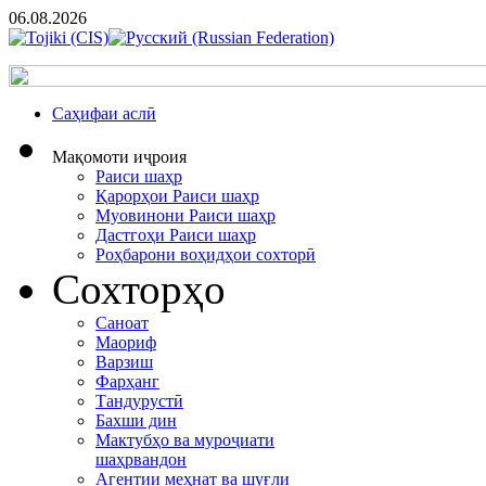
06.08.2026
Cаҳифаи аслӣ
Мақомоти иҷроия
Раиси шаҳр
Қарорҳои Раиси шаҳр
Муовинони Раиси шаҳр
Дастгоҳи Раиси шаҳр
Роҳбарони воҳидҳои сохторӣ
Сохторҳо
Саноат
Маориф
Варзиш
Фарҳанг
Тандурустӣ
Бахши дин
Мактубҳо ва муроҷиати
шаҳрвандон
Агентии меҳнат ва шуғли