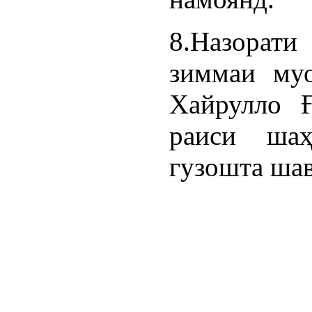
8.Назорати
зиммаи му
Хайрулло Ғ
раиси шаҳ
гузошта шав