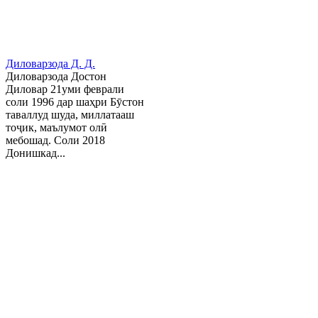
Диловарзода Д. Д.
Диловарзода Достон
Диловар 21уми феврали
соли 1996 дар шаҳри Бӯстон
таваллуд шуда, миллатааш
тоҷик, маълумот олӣ
мебошад. Соли 2018
Донишкад...