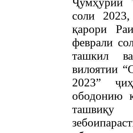
Ҷумҳурии 
соли 2023
қарори Ра
феврали со
ташкил ва
вилоятии “С
2023” ҷиҳ
ободонию к
ташвиқу
зебоипар