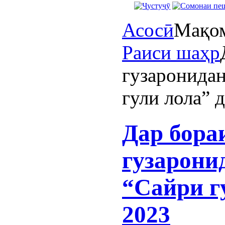
Асосӣ
Мақом
Раиси шаҳр
гузаронида
гули лола” 
Дар бора
гузарони
“Сайри г
2023