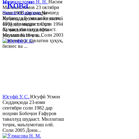
"Кова"
Маликисломов Н. Н.
Насим
Маликисломов 23 октябри
Ҷамшед Набизода
Ҷамшед
соли 1986 дар шаҳри
Набизода 9-уми майи соли
Хуҷанд, дар оилаи хизматчӣ
1981 дар шаҳри шаҳри
ба дунё омадааст. Соли 1994
Хуҷанд таваллуд ёфтааст.
ба мактаби таҳсилоти
Миллаташ тоҷик. Соли 2003
умумии №18-и ш...
Донишгоҳи давлатии ҳуқуқ,
бизнес ва ...
Юсуфӣ У. C.
Юсуфӣ Усмон
Сиддиқзода 23-юми
сентябри соли 1982 дар
ноҳияи Бобоҷон Ғафуров
таваллуд шудааст. Миллаташ
тоҷик, маълумоташ олӣ.
Соли 2005 Дони...