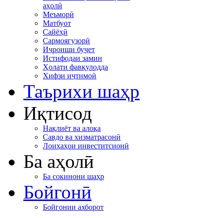
аҳолӣ
Меъморӣ
Матбуот
Сайёҳӣ
Сармоягузорӣ
Иҷроиши буҷет
Истифодаи замин
Ҳолати фавқулодда
Хифзи иҷтимоӣ
Таърихи шаҳр
Иқтисод
Нақлиёт ва алоқа
Савдо ва хизматрасонӣ
Лоиҳаҳои инвеститсионӣ
Ба аҳолӣ
Ба сокинони шаҳр
Бойгонӣ
Бойгонии ахборот