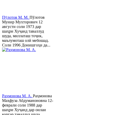
Пӯлотов М. М.
Пўлотов
Мунир Мухторович 12
августи соли 1973 дар
шаҳри Хуҷанд таваллуд
шуда, миллаташ тоҷик,
маълумоташ олӣ мебошад.
Соли 1996 Донишгоҳи да...
Раҳмонова М. А.
Раҳмонова
Маҳфуза Абдуманоновна 12-
феврали соли 1988 дар
шаҳри Хуҷанд дар оилаи
коргар таваллуд шуда,