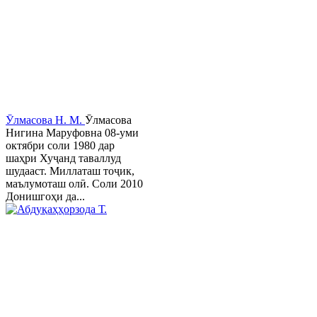
Ӯлмасова Н. М.
Ӯлмасова
Нигина Маруфовна 08-уми
октябри соли 1980 дар
шаҳри Хуҷанд таваллуд
шудааст. Миллаташ тоҷик,
маълумоташ олӣ. Соли 2010
Донишгоҳи да...