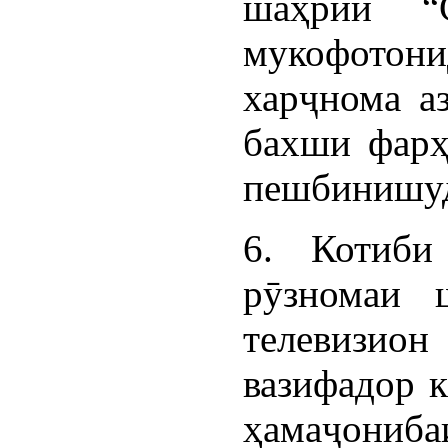
шаҳрии “
мукофотони
харҷнома а
бахши фарҳ
пешбинишуд
6. Котиби
рӯзномаи 
телевизио
вазифадор к
ҳамаҷони