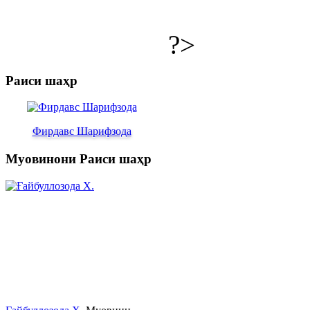
?>
Раиси шаҳр
Фирдавс Шарифзода
Муовинони Раиси шаҳр