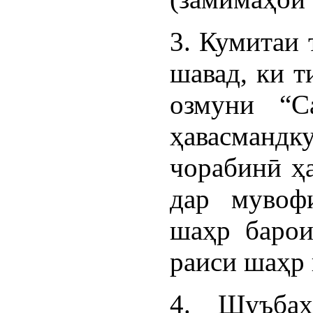
3. Кумитаи 
шавад, ки т
озмуни “С
ҳавасман
чорабинӣ ҳа
дар мувоф
шаҳр барои
раиси шаҳр
4. Шуъба