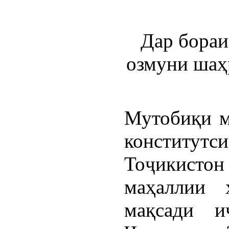
Дар бораи
озмуни шаҳ
Мутобиқи м
констит
Тоҷикисто
маҳаллии 
мақсади и