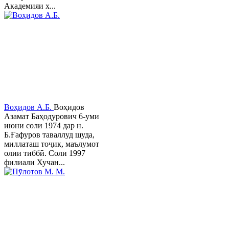
Академияи х...
Воҳидов А.Б.
Воҳидов
Азамат Баҳодурович 6-уми
июни соли 1974 дар н.
Б.Ғафуров таваллуд шуда,
миллаташ тоҷик, маълумот
олии тиббӣ. Соли 1997
филиали Хучан...