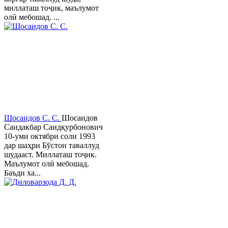
миллаташ тоҷик, маълумот
олӣ мебошад. ...
Шосаидов С. С.
Шосаидов
Саидакбар Саидқурбонович
10-уми октябри соли 1993
дар шаҳри Бўстон таваллуд
шудааст. Миллаташ тоҷик.
Маълумот олӣ мебошад.
Баъди ха...