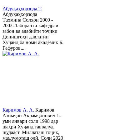
Абдуқаҳҳорзода Т.
Абдуқаҳҳорзода
Таҳмина Солҳои 2000 -
2002-Лаборанти кафедраи
забон ва адабиёти тоҷики
Донишгоҳи давлатии
Хуҷанд ба номи академик Б.
Ғафуров,...
Каримов А. А.
Каримов
Азимҷон Акрамҷонович 1-
уми январи соли 1998 дар
шаҳри Хуҷанд таввалуд
шудааст. Миллаташ тоҷик,
маълумоташ олӣ. Соли 2020