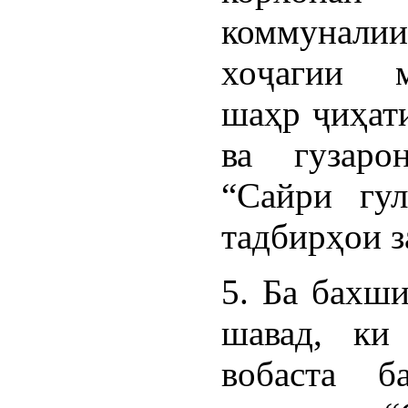
коммуналии
хоҷагии м
шаҳр ҷиҳати
ва гузаро
“Сайри гу
тадбирҳои з
5. Ба бахш
шавад, ки 
вобаста б