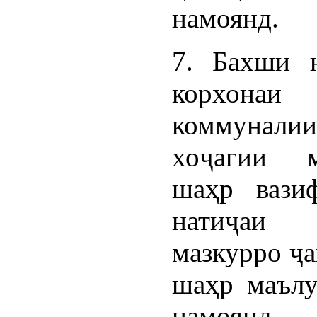
намоянд.
7. Бахши н
корхона
коммуналии
хоҷагии м
шаҳр вази
натиҷаи 
мазкурро ҷа
шаҳр маълу
намоянд.