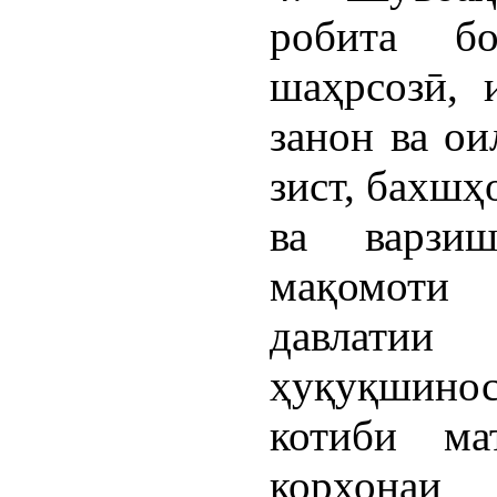
робита б
шаҳрсозӣ, 
занон ва ои
зист, бахшҳ
ва варзи
мақомоти
давлатии 
ҳуқуқшинос
котиби ма
корхона