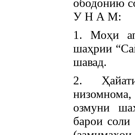
ободонию со
У Н А М:
1. Моҳи а
шаҳрии “Сай
шавад.
2. Ҳайат
низомнома
озмуни ша
барои соли 
(замимаҳои 1