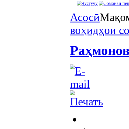
Асосӣ
Мақом
воҳидҳои с
Раҳмонов