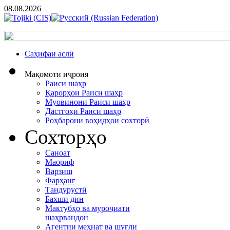
08.08.2026
Cаҳифаи аслӣ
Мақомоти иҷроия
Раиси шаҳр
Қарорҳои Раиси шаҳр
Муовинони Раиси шаҳр
Дастгоҳи Раиси шаҳр
Роҳбарони воҳидҳои сохторӣ
Сохторҳо
Саноат
Маориф
Варзиш
Фарҳанг
Тандурустӣ
Бахши дин
Мактубҳо ва муроҷиати
шаҳрвандон
Агентии меҳнат ва шуғли