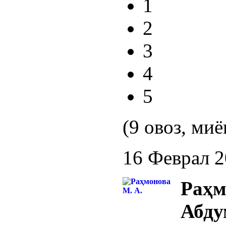
1
2
3
4
5
(9 овоз, миё
16 Феврал 
Ра
Абду