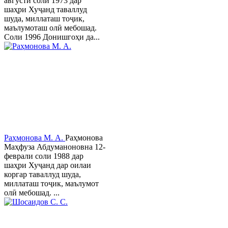
августи соли 1973 дар
шаҳри Хуҷанд таваллуд
шуда, миллаташ тоҷик,
маълумоташ олӣ мебошад.
Соли 1996 Донишгоҳи да...
Раҳмонова М. А.
Раҳмонова
Маҳфуза Абдуманоновна 12-
феврали соли 1988 дар
шаҳри Хуҷанд дар оилаи
коргар таваллуд шуда,
миллаташ тоҷик, маълумот
олӣ мебошад. ...