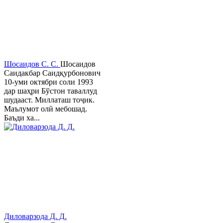
Шосаидов С. С.
Шосаидов
Саидакбар Саидқурбонович
10-уми октябри соли 1993
дар шаҳри Бўстон таваллуд
шудааст. Миллаташ тоҷик.
Маълумот олӣ мебошад.
Баъди ха...
Диловарзода Д. Д.