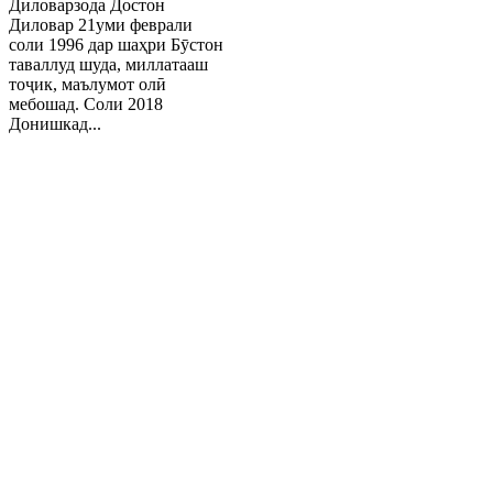
Диловарзода Достон
Диловар 21уми феврали
соли 1996 дар шаҳри Бӯстон
таваллуд шуда, миллатааш
тоҷик, маълумот олӣ
мебошад. Соли 2018
Донишкад...