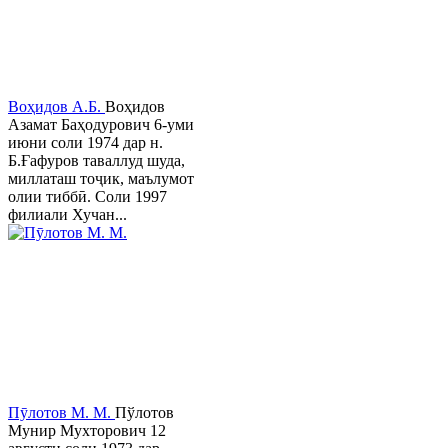
Воҳидов А.Б.
Воҳидов
Азамат Баҳодурович 6-уми
июни соли 1974 дар н.
Б.Ғафуров таваллуд шуда,
миллаташ тоҷик, маълумот
олии тиббӣ. Соли 1997
филиали Хучан...
Пӯлотов М. М.
Пўлотов
Мунир Мухторович 12