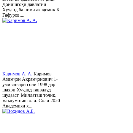
Донишгоҳи давлатии
Хуҷанд ба номи академик Б.
Ғафуров,...
Каримов А. А.
Каримов
Азимҷон Акрамҷонович 1-
уми январи соли 1998 дар
шаҳри Хуҷанд таввалуд
шудааст. Миллаташ тоҷик,
маълумоташ олӣ. Соли 2020
Академияи х...