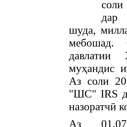
соли
дар 
шуда, милл
мебошад.
давлатии 
муҳандис и
Аз соли 20
"ШС" IRS д
назоратчӣ к
Аз 01.07