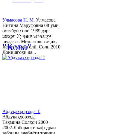
www.khujand.tj
,
e
-mail:
mihd-
khujand@mail.ru
Ӯлмасова Н. М.
Ӯлмасова
Нигина Маруфовна 08-уми
октябри соли 1980 дар
© 2013-2023 Таҳиягар ва дас
шаҳри Хуҷанд таваллуд
шудааст. Миллаташ тоҷик,
"Кова"
маълумоташ олӣ. Соли 2010
Донишгоҳи да...
Абдуқаҳҳорзода Т.
Абдуқаҳҳорзода
Таҳмина Солҳои 2000 -
2002-Лаборанти кафедраи
забон ва адабиёти тоҷики