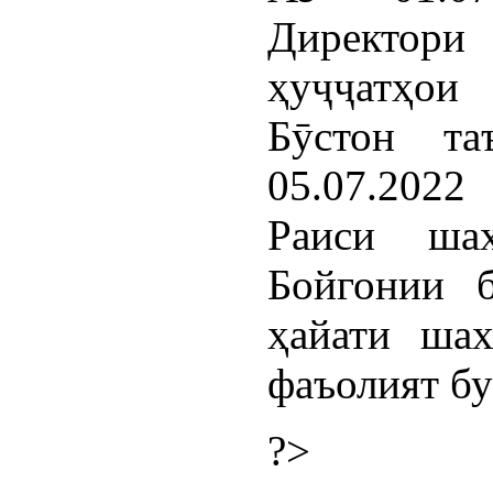
Директори 
ҳуҷҷатҳои
Бӯстон та
05.07.2022
Раиси ша
Бойгонии б
ҳайати ша
фаъолият бу
?>