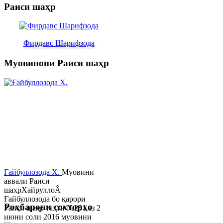
Раиси шаҳр
Фирдавс Шарифзода
Муовинони Раиси шаҳр
Ғайбуллозода Х.
Муовини
аввали Раиси
шаҳрХайруллоÂ
Ғайбуллозода бо қарори
Роҳбарони сохторҳо
Раиси шаҳр таҳти №281 аз 2
июни соли 2016 муовини