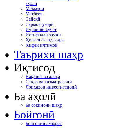
аҳолӣ
Меъморӣ
Матбуот
Сайёҳӣ
Сармоягузорӣ
Иҷроиши буҷет
Истифодаи замин
Ҳолати фавқулодда
Хифзи иҷтимоӣ
Таърихи шаҳр
Иқтисод
Нақлиёт ва алоқа
Савдо ва хизматрасонӣ
Лоиҳаҳои инвеститсионӣ
Ба аҳолӣ
Ба сокинони шаҳр
Бойгонӣ
Бойгонии ахборот