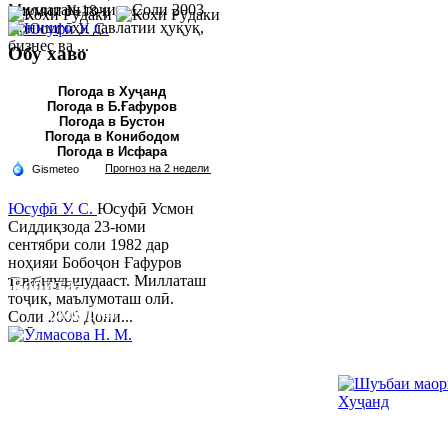
Миллаташ тоҷик. Соли 2003
умумии №18-и ш...
Донишгоҳи давлатии ҳуқуқ,
бизнес ва ...
Обу хаво
Погода в Хуҷанд
Погода в Б.Ғафуров
Погода в Бустон
Погода в Конибодом
Погода в Исфара
Юсуфӣ У. C.
Юсуфӣ Усмон
Сиддиқзода 23-юми
сентябри соли 1982 дар
ноҳияи Бобоҷон Ғафуров
таваллуд шудааст. Миллаташ
Робита:
тоҷик, маълумоташ олӣ.
Ҷумҳурии Тоҷикистон, вилояти Суғд,
Соли 2005 Дони...
шаҳри Хуҷанд, хиёбони Р.Набиев 39.
Тел:/
Факс
:
992 3422 6-02-44, 992 3422 6-
08-65