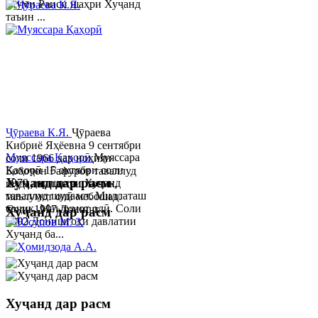
якуми Раиси шаҳри Хуҷанд
таъин ...
Ҷӯраева К.Я.
Ҷӯраева
Кибриё Яҳёевна 9 сентябри
Муяссара Қаҳорӣ
Муяссара
соли 1966 дар ноҳияи
Қаҳорӣ 15 октябри соли
Бобоҷон Ғафуров таваллуд
Хуҷанд дар расм
1979 дар шаҳри Хуҷанд
шуда, миллаташ тоҷик,
таваллуд шудааст. Миллаташ
маълумот олӣ мебошад.
тоҷик. Маълумот олӣ. Соли
Соли 1997 Донишг...
Хуҷанд дар расм
2002 Донишгоҳи давлатии
Хуҷанд ба...
Хуҷанд дар расм