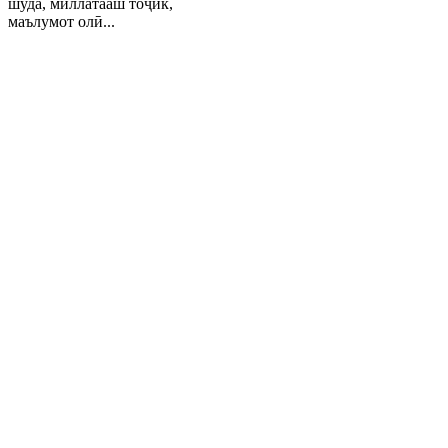
шуда, миллатааш тоҷик,
маълумот олӣ...