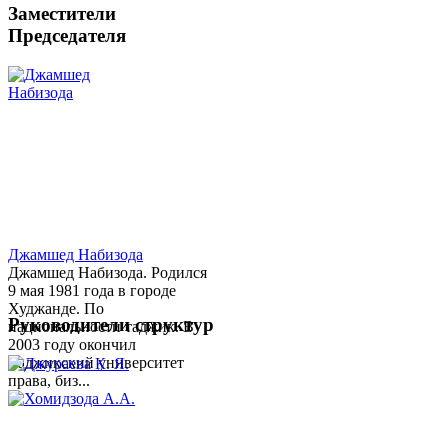
Заместители
Председателя
Джамшед Набизода
Джамшед Набизода. Родился
9 мая 1981 года в городе
Худжанде. По
Руководители структур
национальности таджик. В
2003 году окончил
Таджикский университет
права, биз...