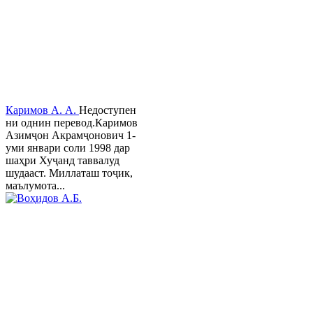
Каримов А. А.
Недоступен
ни однин перевод.Каримов
Азимҷон Акрамҷонович 1-
уми январи соли 1998 дар
шаҳри Хуҷанд таввалуд
шудааст. Миллаташ тоҷик,
маълумота...