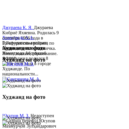
Джураева К. Я.
Джураева
Кибриё Яхяевна. Родилась 9
Хомидзода А.А.
сентября 1966 года в
Руководитель аппарата
Б.Гафуровском районе, по
Худжанд на фото
председателя города
национальности таджичка.
Хомидзода Абдувахоб
Имеет высшее образование.
Абдумаджид родился 8
В 1997 ...
Худжанд на фото
июня 1978 года в городе
Худжанде. По
национальности...
Худжанд на фото
Юсупов М. З.
Недоступен
ни однин перевод.Юсупов
Маъмурҷон Зулҳайдарович