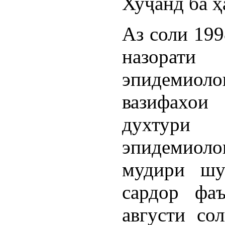
Хуҷанд ба ҳ
Аз соли 199
назорати
эпидемиол
вазифахои
духтури
эпидемиоло
мудири шу
сардор фаъ
августи со