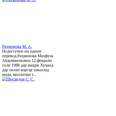
Раҳмонова М. А.
Недоступен ни однин
перевод.Раҳмонова Маҳфуза
Абдуманоновна 12-феврали
соли 1988 дар шаҳри Хуҷанд
дар оилаи коргар таваллуд
шуда, миллаташ т...