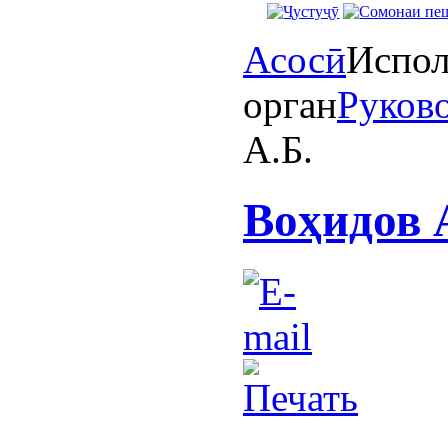
Асосӣ
Испол
орган
Руково
А.Б.
Воҳидов 