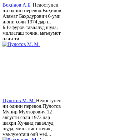
Воҳидов А.Б.
Недоступен
ни однин перевод.Воҳидов
Азамат Баҳодурович 6-уми
июни соли 1974 дар н.
Б.Ғафуров таваллуд шуда,
миллаташ тоҷик, маълумот
олии ти...
Пӯлотов М. М.
Недоступен
ни однин перевод.Пўлотов
Мунир Мухторович 12
августи соли 1973 дар
шаҳри Хуҷанд таваллуд
шуда, миллаташ тоҷик,
маълумоташ олӣ меб...