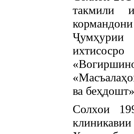
такмили и
кормандон
Ҷумҳурии
ихтисос
«Вогирш
«Масъалаҳо
ва беҳдошт»
Солхои 19
клиникави