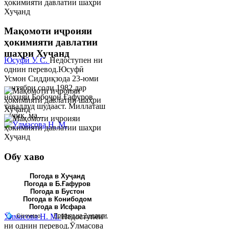
Мақомоти иҷроияи
ҳокимияти давлатии
шаҳри Хуҷанд
Юсуфӣ У. C.
Недоступен ни
однин перевод.Юсуфӣ
Усмон Сиддиқзода 23-юми
сентябри соли 1982 дар
ноҳияи Бобоҷон Ғафуров
таваллуд шудааст. Миллаташ
тоҷик, ма...
Обу хаво
Погода в Хуҷанд
Погода в Б.Ғафуров
Погода в Бустон
Погода в Конибодом
Погода в Исфара
Ӯлмасова Н. М.
Недоступен
ни однин перевод.Ӯлмасова