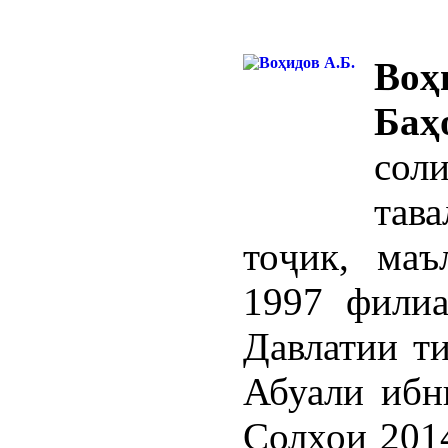
В
Баҳ
сол
тав
тоҷик, маъ
1997 фили
Давлатии т
Абуали ибн
Солхои 201