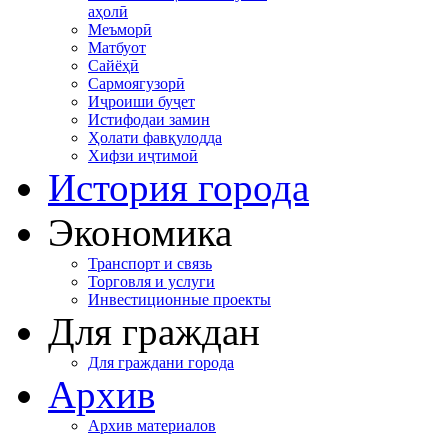
аҳолӣ
Меъморӣ
Матбуот
Сайёҳӣ
Сармоягузорӣ
Иҷроиши буҷет
Истифодаи замин
Ҳолати фавқулодда
Хифзи иҷтимоӣ
История города
Экономика
Транспорт и связь
Торговля и услуги
Инвестиционные проекты
Для граждан
Для граждани города
Архив
Архив материалов