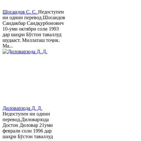
Шосаидов С. С.
Недоступен
ни однин перевод.Шосаидов
Саидакбар Саидқурбонович
10-уми октябри соли 1993
дар шаҳри Бўстон таваллуд
шудааст. Миллаташ тоҷик.
Ма...
Диловарзода Д. Д.
Недоступен ни однин
перевод.Диловарзода
Достон Диловар 21уми
феврали соли 1996 дар
шаҳри Бӯстон таваллуд