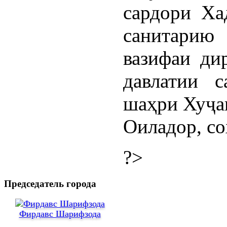
сардори Ха
санитарию
вазифаи ди
давлатии с
шаҳри Хуҷан
Оиладор, со
?>
Председатель города
Фирдавс Шарифзода