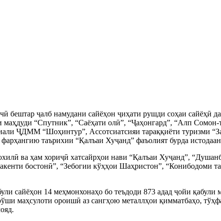
рчӣ бештар ҷалб намудани сайёҳон ҷиҳати рушди соҳаи сайёҳӣ да
 маҳдуди “Спутник”, “Саёҳати олӣ”, “Ҷаҳонгард”, “Алп Сомон-
иали ҶДММ “Шоҳинтур”, Ассотсиатсияи тараққиёти туризми “
 фарҳангию таърихии “Қалъаи Хуҷанд” фаъолият бурда истодаан
охилӣ ва ҳам хориҷӣ хатсайрҳои нави “Қалъаи Хуҷанд”, “Душан
акенти бостонӣ”, “Зебогии кўҳҳои Шаҳристон”, “Конибодоми та
були сайёҳон 14 меҳмонхонаҳо бо теъдоди 873 адад ҷойи қабули
рўши маҳсулоти ороишӣ аз сангҳою металлҳои қимматбаҳо, тўҳф
ояд.