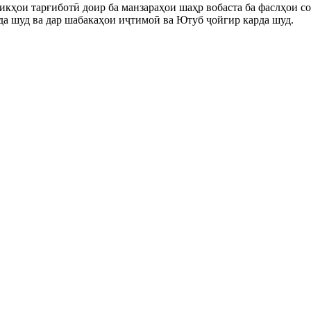
ликҳои тарғиботӣ доир ба манзараҳои шаҳр вобаста ба фаслҳои с
а шуд ва дар шабакаҳои иҷтимоӣ ва Ютуб ҷойгир карда шуд.