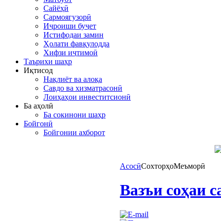
Сайёҳӣ
Сармоягузорӣ
Иҷроиши буҷет
Истифодаи замин
Ҳолати фавқулодда
Хифзи иҷтимоӣ
Таърихи шаҳр
Иқтисод
Нақлиёт ва алоқа
Савдо ва хизматрасонӣ
Лоиҳаҳои инвеститсионӣ
Ба аҳолӣ
Ба сокинони шаҳр
Бойгонӣ
Бойгонии ахборот
Асосӣ
Сохторҳо
Меъморӣ
Вазъи соҳаи с