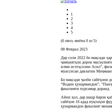
1
2
3
4
5
(0 овоз, миёна 0 аз 5)
08 Феврал 2023
Дар соли 2022 бо мақсади ҳа
ҷамъиятҳои дорои масъулияти
илми истеҳсолии Асил”, фил
муассисаи давлатии Маҷмааи
Бо мақсади ҷалби сайёҳони д
“Водии ҳунармандон”, “Панҷ
фаъолияти пурсамар доранд.
Айни ҳол, дар шаҳр барои қа
сайёҳон 16 адад нуқтаҳои фу
ҳунармандон фаъолият менам