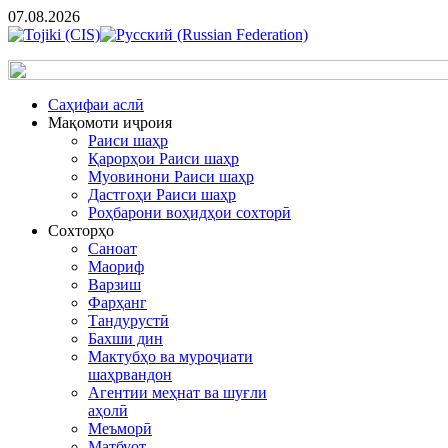
07.08.2026
Cаҳифаи аслӣ
Мақомоти иҷроия
Раиси шаҳр
Қарорҳои Раиси шаҳр
Муовинони Раиси шаҳр
Дастгоҳи Раиси шаҳр
Роҳбарони воҳидҳои сохторӣ
Сохторҳо
Саноат
Маориф
Варзиш
Фарҳанг
Тандурустӣ
Бахши дин
Мактубҳо ва муроҷиати
шаҳрвандон
Агентии меҳнат ва шуғли
аҳолӣ
Меъморӣ
Матбуот