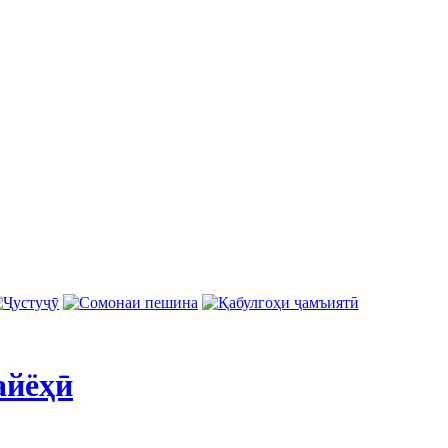
айёҳӣ