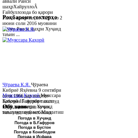
аввали Раиси
шаҳрХайруллоÂ
Ғайбуллозода бо қарори
Роҳбарони сохторҳо
Раиси шаҳр таҳти №281 аз 2
июни соли 2016 муовини
якуми Раиси шаҳри Хуҷанд
таъин ...
Ҷӯраева К.Я.
Ҷӯраева
Кибриё Яҳёевна 9 сентябри
Муяссара Қаҳорӣ
Муяссара
соли 1966 дар ноҳияи
Қаҳорӣ 15 октябри соли
Бобоҷон Ғафуров таваллуд
Обу хаво
1979 дар шаҳри Хуҷанд
шуда, миллаташ тоҷик,
таваллуд шудааст. Миллаташ
маълумот олӣ мебошад.
тоҷик. Маълумот олӣ. Соли
Соли 1997 Донишг...
Погода в Хуҷанд
Погода в Б.Ғафуров
2002 Донишгоҳи давлатии
Погода в Бустон
Хуҷанд ба...
Погода в Конибодом
Погода в Исфара