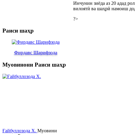
Инчунин зиёда аз 20 адад ро
вилоятӣ ва шаҳрӣ намоиш дод
?>
Раиси шаҳр
Фирдавс Шарифзода
Муовинони Раиси шаҳр
Ғайбуллозода Х.
Муовини