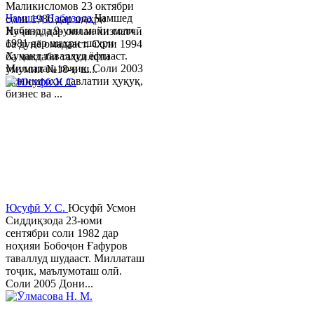
Маликисломов 23 октябри
Ҷамшед Набизода
Ҷамшед
соли 1986 дар шаҳри
Набизода 9-уми майи соли
Хуҷанд, дар оилаи хизматчӣ
1981 дар шаҳри шаҳри
ба дунё омадааст. Соли 1994
Хуҷанд таваллуд ёфтааст.
ба мактаби таҳсилоти
Миллаташ тоҷик. Соли 2003
умумии №18-и ш...
Донишгоҳи давлатии ҳуқуқ,
бизнес ва ...
Юсуфӣ У. C.
Юсуфӣ Усмон
Сиддиқзода 23-юми
сентябри соли 1982 дар
ноҳияи Бобоҷон Ғафуров
таваллуд шудааст. Миллаташ
тоҷик, маълумоташ олӣ.
Соли 2005 Дони...