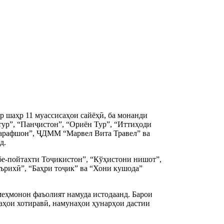
р шаҳр 11 муассисаҳои сайёҳӣ, ба монанди
тур”, “Панҷистон”, “Ориён Тур”, “Иттиҳоди
Зарафшон”, ҶДММ “Марвел Вита Травел” ва
д.
бе-пойтахти Тоҷикистон”, “Кўҳистони нишот”,
ърихӣ”, “Баҳри тоҷик” ва “Хони кушода”
 меҳмонон фаъолият намуда истодаанд. Барои
аҳои хотиравӣ, намунаҳои ҳунарҳои дастии