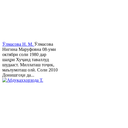
Ӯлмасова Н. М.
Ӯлмасова
Нигина Маруфовна 08-уми
октябри соли 1980 дар
шаҳри Хуҷанд таваллуд
шудааст. Миллаташ тоҷик,
маълумоташ олӣ. Соли 2010
Донишгоҳи да...