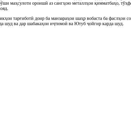
рўши маҳсулоти ороишӣ аз сангҳою металлҳои қимматбаҳо, тўҳф
ояд.
ликҳои тарғиботӣ доир ба манзараҳои шаҳр вобаста ба фаслҳои с
а шуд ва дар шабакаҳои иҷтимоӣ ва Ютуб ҷойгир карда шуд.