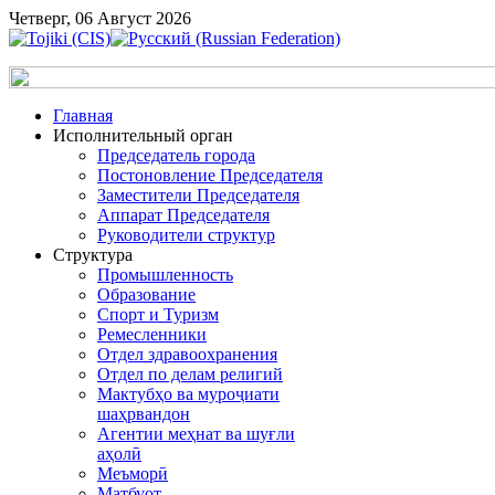
Четверг, 06 Август 2026
Главная
Исполнительный орган
Председатель города
Постоновление Председателя
Заместители Председателя
Аппарат Председателя
Руководители структур
Структура
Промышленность
Образование
Спорт и Туризм
Ремесленники
Отдел здравоохранения
Отдел по делам религий
Мактубҳо ва муроҷиати
шаҳрвандон
Агентии меҳнат ва шуғли
аҳолӣ
Меъморӣ
Матбуот