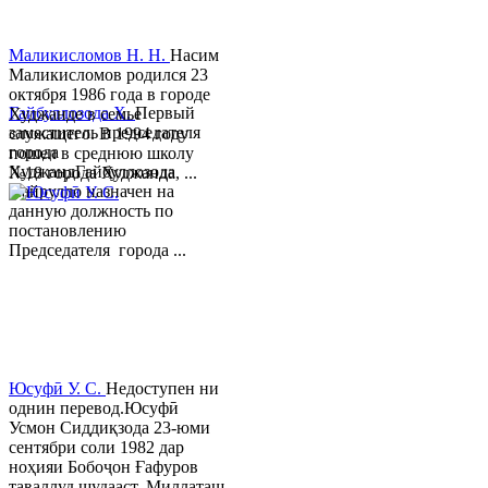
Маликисломов Н. Н.
Насим
Маликисломов родился 23
октября 1986 года в городе
Гайбуллозода Х.
Первый
Худжанде в семье
заместитель председателя
служащего. В 1994 году
города
пошел в среднюю школу
ХуджандГайбуллозода
№18 города Худжанда, ...
Хайрулло назначен на
данную должность по
постановлению
Председателя города ...
Юсуфӣ У. C.
Недоступен ни
однин перевод.Юсуфӣ
Усмон Сиддиқзода 23-юми
сентябри соли 1982 дар
ноҳияи Бобоҷон Ғафуров
таваллуд шудааст. Миллаташ