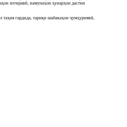
аҳои хотиравӣ, намунаҳои ҳунарҳои дастии
ол таҳия гардида, тариқи шабакаҳои ҷумҳуриявӣ,