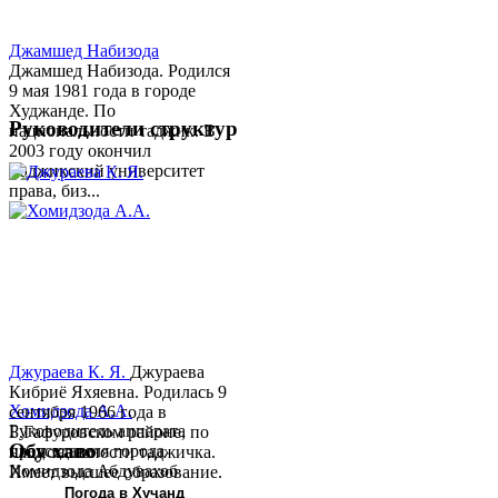
Джамшед Набизода
Джамшед Набизода. Родился
9 мая 1981 года в городе
Худжанде. По
Руководители структур
национальности таджик. В
2003 году окончил
Таджикский университет
права, биз...
Джураева К. Я.
Джураева
Кибриё Яхяевна. Родилась 9
Хомидзода А.А.
сентября 1966 года в
Руководитель аппарата
Б.Гафуровском районе, по
Обу хаво
председателя города
национальности таджичка.
Хомидзода Абдувахоб
Имеет высшее образование.
Абдумаджид родился 8
В 1997 ...
Погода в Хуҷанд