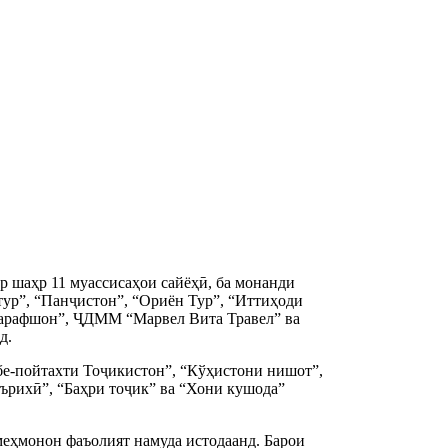
р шаҳр 11 муассисаҳои сайёҳӣ, ба монанди
тур”, “Панҷистон”, “Ориён Тур”, “Иттиҳоди
Зарафшон”, ҶДММ “Марвел Вита Травел” ва
д.
бе-пойтахти Тоҷикистон”, “Кўҳистони нишот”,
ърихӣ”, “Баҳри тоҷик” ва “Хони кушода”
 меҳмонон фаъолият намуда истодаанд. Барои