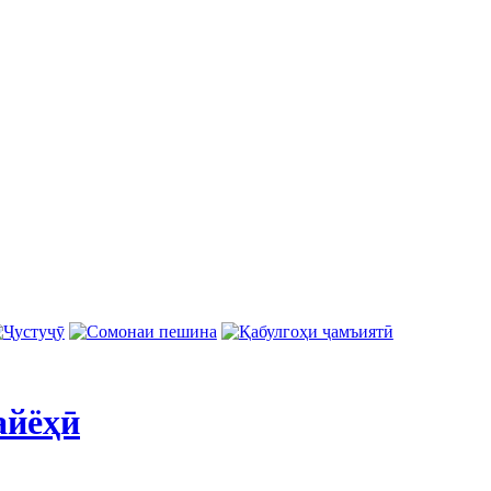
айёҳӣ