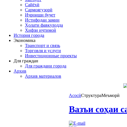
Сайёҳӣ
Сармоягузорӣ
Иҷроиши буҷет
Истифодаи замин
Ҳолати фавқулодда
Хифзи иҷтимоӣ
История города
Экономика
Транспорт и связь
Торговля и услуги
Инвестиционные проекты
Для граждан
Для граждани города
Архив
Архив материалов
Асосӣ
Структура
Меъморӣ
Вазъи соҳаи с