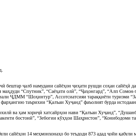
д.
рчӣ бештар ҷалб намудани сайёҳон ҷиҳати рушди соҳаи сайёҳӣ да
 маҳдуди “Спутник”, “Саёҳати олӣ”, “Ҷаҳонгард”, “Алп Сомон-
иали ҶДММ “Шоҳинтур”, Ассотсиатсияи тараққиёти туризми “
 фарҳангию таърихии “Қалъаи Хуҷанд” фаъолият бурда истодаан
охилӣ ва ҳам хориҷӣ хатсайрҳои нави “Қалъаи Хуҷанд”, “Душан
акенти бостонӣ”, “Зебогии кўҳҳои Шаҳристон”, “Конибодоми та
були сайёҳон 14 меҳмонхонаҳо бо теъдоди 873 адад ҷойи қабули