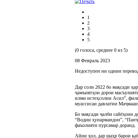
1
2
3
4
5
(0 голоса, среднее 0 из 5)
08 Февраль 2023
Недоступен ни однин перево
Дар соли 2022 бо мақсади ҳа
ҷамъиятҳои дорои масъулияти
илми истеҳсолии Асил”, фил
муассисаи давлатии Маҷмааи
Бо мақсади ҷалби сайёҳони д
“Водии ҳунармандон”, “Панҷ
фаъолияти пурсамар доранд.
Айни ҳол, дар шаҳр барои қа