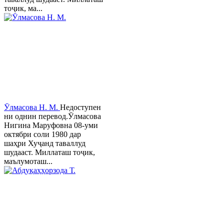
тоҷик, ма...
Ӯлмасова Н. М.
Недоступен
ни однин перевод.Ӯлмасова
Нигина Маруфовна 08-уми
октябри соли 1980 дар
шаҳри Хуҷанд таваллуд
шудааст. Миллаташ тоҷик,
маълумоташ...