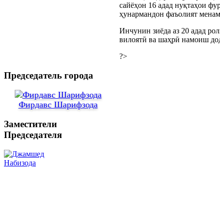
сайёҳон 16 адад нуқтаҳои фу
ҳунармандон фаъолият менам
Инчунин зиёда аз 20 адад ро
вилоятӣ ва шаҳрӣ намоиш дод
?>
Председатель города
Фирдавс Шарифзода
Заместители
Председателя