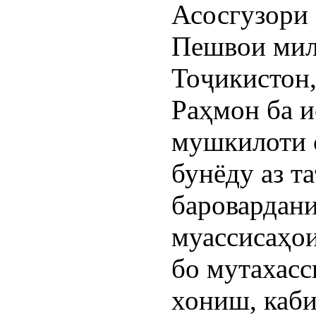
Асосгузори 
Пешвои мил
Тоҷикистон
Раҳмон ба и
мушкилоти 
бунёду аз т
баровардани
муассисаҳои
бо мутахасс
хониш, каби