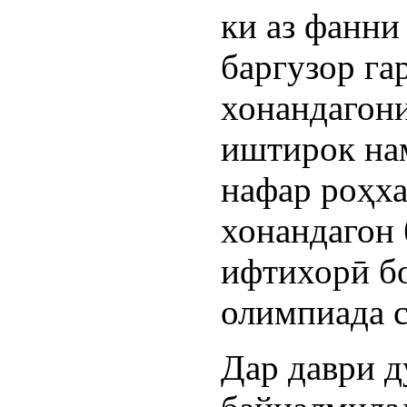
ки аз фанни
баргузор га
хонандагон
иштирок нам
нафар роҳха
хонандагон
ифтихорӣ б
олимпиада с
Дар даври 