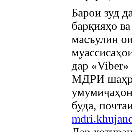
Барои зуд д
барқияҳо в
масъулин ои
муассисаҳои
дар «Viber»
МДРИ шаҳр 
умумиҷаҳо
буда, почтаи
mdri.khuja
Дар хотира