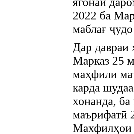
ягонаи даро
2022 ба Мар
маблағ ҷудо
Дар давраи 
Марказ 25 м
маҳфили ма
карда шудаа
хонанда, ба
маърифатӣ 2
Махфилҳои з