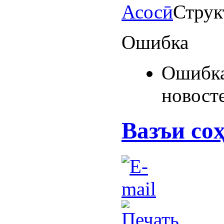
Асосӣ
Струк
Ошибка
Ошибка
новост
Вазъи со