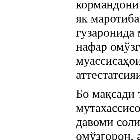
кормандони 
як маротиба
гузаронида 
нафар омўз
муассисаҳои
аттестатсия
Бо мақсади
мутахассисо
давоми сол
омўзгорон, 