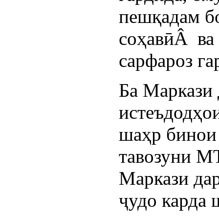
пешқадам б
соҳавӣÂ ва
сарфароз га
Ба Маркази 
истеъдодҳо
шаҳр бинои 
тавозуни М
Маркази да
ҷудо карда