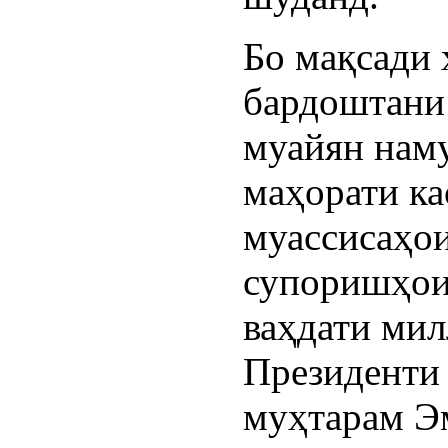
Бо мақсади 
бардоштани 
муайян наму
маҳорати к
муассисаҳо
супоришҳои
ваҳдати мил
Президенти
муҳтарам 