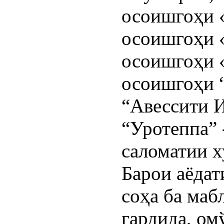
осоишгоҳи «
осоишгоҳи 
осоишгоҳи «
осоишгоҳи 
“Авессити И
“Уротеппа” 
саломатии х
Барои аёдат
соҳа ба маб
гардида, ом