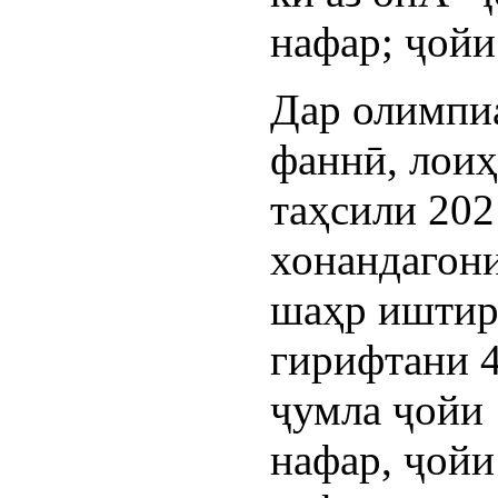
нафар; ҷойи
Дар олимпи
фаннӣ, лоиҳ
таҳсили 202
хонандагон
шаҳр иштир
гирифтани 4
ҷумла ҷойи 
нафар, ҷойи