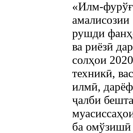
«Илм-фурўғ
амалисозии 
рушди фанҳ
ва риёзӣ да
солҳои 2020
техникӣ, ва
илмӣ, дарёф
ҷалби бешт
муасиссаҳо
ба омўзишӣ