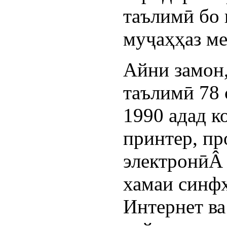
таълимӣ бо 
муҷаҳҳаз м
Айни замон
таълимӣ 78
1990 адад к
принтер, пр
электронӣÂ 
хамаи синф
Интернет в