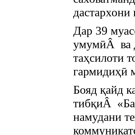
дастархони 
Дар 39 муас
умумӣÂ ва 
таҳсилоти 
гармидиҳӣ 
Бояд қайд к
тибқиÂ «Ба
намудани те
коммуникат