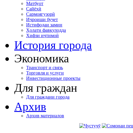
Матбуот
Сайёҳӣ
Сармоягузорӣ
Иҷроиши буҷет
Истифодаи замин
Ҳолати фавқулодда
Хифзи иҷтимоӣ
История города
Экономика
Транспорт и связь
Торговля и услуги
Инвестиционные проекты
Для граждан
Для граждани города
Архив
Архив материалов