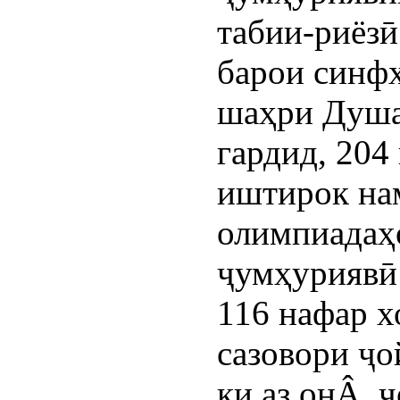
табии-риёзӣ
барои синфҳ
шаҳри Душа
гардид, 204
иштирок на
олимпиадаҳ
ҷумҳуриявӣ
116 нафар 
сазовори ҷо
ки аз онÂ ҷ