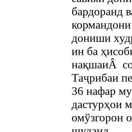
бардоранд в
кормандони 
дониши худ
ин ба ҳисоб
нақшаиÂ со
Таҷрибаи п
36 нафар м
дастурҳои 
омўзгорон о
шуданд.