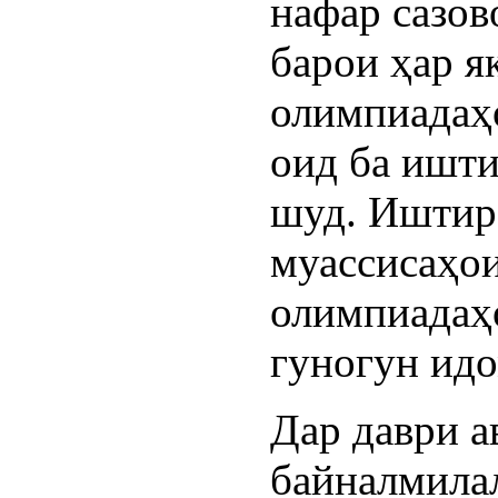
нафар сазов
барои ҳар 
олимпиадаҳ
оид ба ишт
шуд. Иштир
муассисаҳои
олимпиадаҳ
гуногун идо
Дар даври а
байналмила