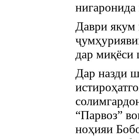
нигаронида 
Даври якум
ҷумҳурияви
дар миқёси 
Дар назди 
истироҳатг
солимгардо
“Парвоз” во
ноҳияи Боб