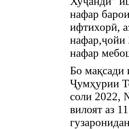
Хуҷандӣ” и
нафар баро
ифтихорӣ, а
нафар,ҷойи 
нафар мебо
Бо мақсади
Ҷумҳурии Т
соли 2022,
вилоят аз 1
гузаронида