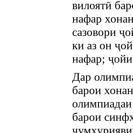
вилоятӣ бар
нафар хона
сазовори ҷо
ки аз он ҷой
нафар; ҷойи
Дар олимпи
барои хонан
олимпиадаи
барои синфҳ
ҷумҳурияви