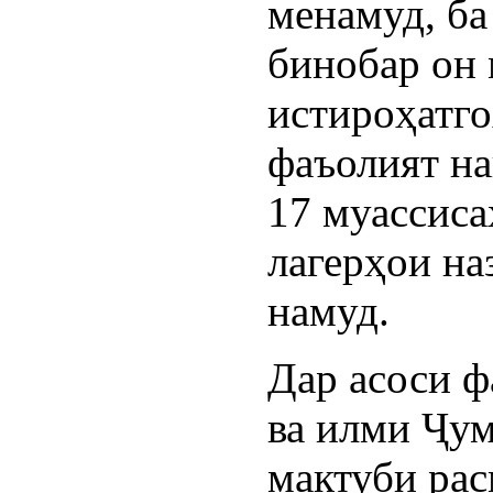
менамуд, ба
бинобар он 
истироҳатго
фаъолият на
17 муассис
лагерҳои н
намуд.
Дар асоси 
ва илми Ҷу
мактуби ра