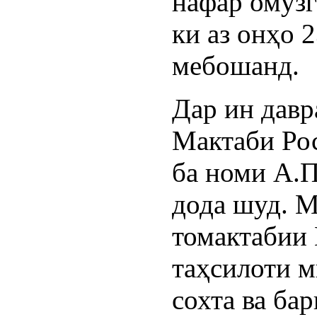
нафар омўзг
ки аз онҳо
мебошанд.
Дар ин дав
Мактаби Ро
ба номи А.П
дода шуд. М
томактабии 
таҳсилоти 
сохта ва ба