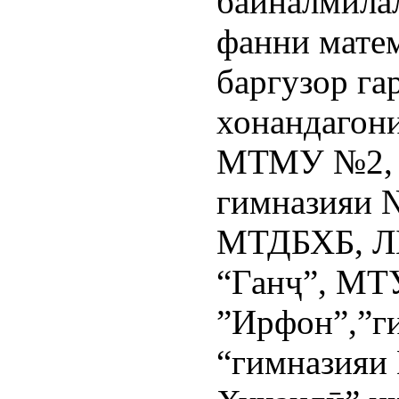
байналмила
фанни матем
баргузор га
хонандагон
МТМУ №2, 9,
гимназияи 
МТДБХБ, ЛБ
“Ганҷ”, МТ
”Ирфон”,”ги
“гимназияи