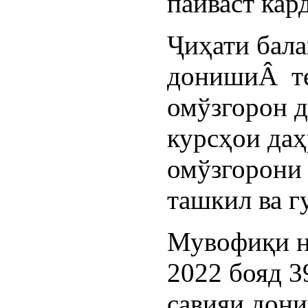
пайваст кар
Ҷиҳати бал
донишиÂ те
омўзгорон д
курсҳои да
омўзгорони
ташкил ва г
Мувофиқи н
2022 бояд 3
савияи дон