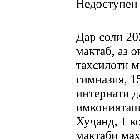
Недоступен 
Дар соли 20
мактаб, аз 
таҳсилоти м
гимназия, 1
интернати д
имконияташ
Хуҷанд, 1 к
мактаби мах