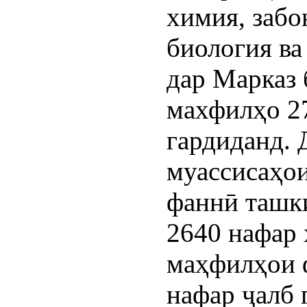
химия, забо
биология ва
дар Марказ 
махфилҳо 27
гардиданд. 
муассисаҳо
фаннӣ ташк
2640 нафар 
маҳфилҳои 
нафар ҷалб 