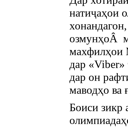
натиҷаҳои 
хонандагон,
озмунҳоÂ м
махфилҳои 
дар «Viber»
дар он раф
маводҳо ва 
Боиси зикр 
олимпиадаҳ