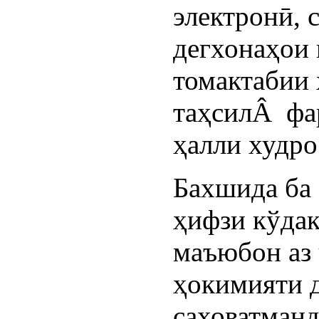
электронӣ, 
дегхонаҳои 
томактабии 
таҳсилÂ фа
ҳалли худро
Бахшида ба
ҳифзи кўдак
маъюбон аз
ҳокимияти д
саховатманд