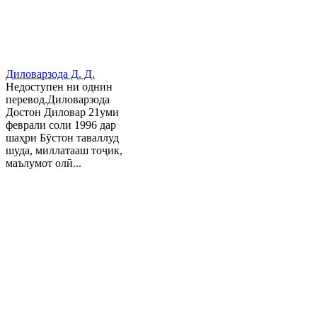
Диловарзода Д. Д.
Недоступен ни однин
перевод.Диловарзода
Достон Диловар 21уми
феврали соли 1996 дар
шаҳри Бӯстон таваллуд
шуда, миллатааш тоҷик,
маълумот олӣ...