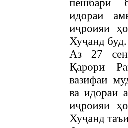
пешбари б
идораи ам
иҷроияи ҳо
Хуҷанд буд.
Аз 27 сен
Қарори Р
вазифаи му
ва идораи 
иҷроияи ҳо
Хуҷанд таъи