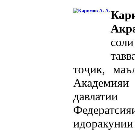
Ка
Акр
сол
тав
тоҷик, маъ
Академияи 
давлати
Федератсия
идоракунии