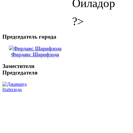
Оиладор
?>
Председатель города
Фирдавс Шарифзода
Заместители
Председателя