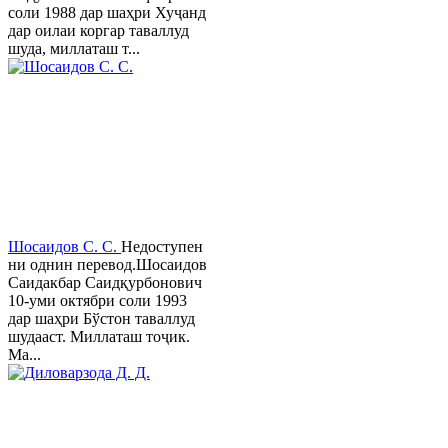
соли 1988 дар шаҳри Хуҷанд
дар оилаи коргар таваллуд
шуда, миллаташ т...
Шосаидов С. С.
Недоступен
ни однин перевод.Шосаидов
Саидакбар Саидқурбонович
10-уми октябри соли 1993
дар шаҳри Бўстон таваллуд
шудааст. Миллаташ тоҷик.
Ма...