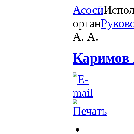
Асосӣ
Испол
орган
Руково
А. А.
Каримов 