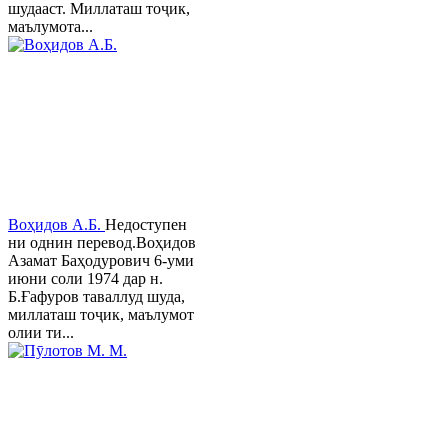
шудааст. Миллаташ тоҷик,
маълумота...
Воҳидов А.Б.
Недоступен
ни однин перевод.Воҳидов
Азамат Баҳодурович 6-уми
июни соли 1974 дар н.
Б.Ғафуров таваллуд шуда,
миллаташ тоҷик, маълумот
олии ти...