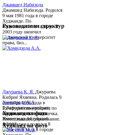
Джамшед Набизода
Джамшед Набизода. Родился
9 мая 1981 года в городе
Худжанде. По
Руководители структур
национальности таджик. В
2003 году окончил
Таджикский университет
права, биз...
Джураева К. Я.
Джураева
Кибриё Яхяевна. Родилась 9
Хомидзода А.А.
сентября 1966 года в
Руководитель аппарата
Б.Гафуровском районе, по
Худжанд на фото
председателя города
национальности таджичка.
Хомидзода Абдувахоб
Имеет высшее образование.
Абдумаджид родился 8
В 1997 ...
Худжанд на фото
июня 1978 года в городе
Худжанде. По