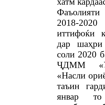
хатм кардаас
Фаъолияти
2018-202
иттифоќи
дар шаҳри 
соли 2020 б
ҶДММ «Уқ
«Насли ориё
таъин гард
январ то