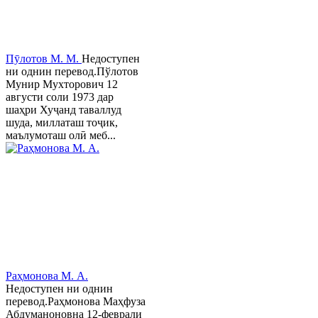
Пӯлотов М. М.
Недоступен
ни однин перевод.Пўлотов
Мунир Мухторович 12
августи соли 1973 дар
шаҳри Хуҷанд таваллуд
шуда, миллаташ тоҷик,
маълумоташ олӣ меб...
Раҳмонова М. А.
Недоступен ни однин
перевод.Раҳмонова Маҳфуза
Абдуманоновна 12-феврали