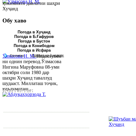
Обу хаво
Погода в Хуҷанд
Погода в Б.Ғафуров
Погода в Бустон
Погода в Конибодом
Погода в Исфара
Ӯлмасова Н. М.
Недоступен
ни однин перевод.Ӯлмасова
Нигина Маруфовна 08-уми
октябри соли 1980 дар
шаҳри Хуҷанд таваллуд
шудааст. Миллаташ тоҷик,
маълумоташ...
Контакты:
Республика Таджикистан,
Согдийскый область,
город Худжанд, проспект
Р.Набиева 39.
Тел:/
Факс
:
992 3422 6-02-44, 992