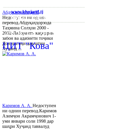
3422 6-74-28
www.khujand.tj
,
e-mail:
Абдуқаҳҳорзода Т.
mihd.khujand@gmail.com
Недоступен ни однин
перевод.Абдуқаҳҳорзода
Таҳмина Солҳои 2000 -
© 2013-2018 Разработчик и 
2002-Лаборанти кафедраи
забон ва адабиёти тоҷики
ЦИТ "Кова"
Донишгоҳи давлатии
Хуҷанд ...
Каримов А. А.
Недоступен
ни однин перевод.Каримов
Азимҷон Акрамҷонович 1-
уми январи соли 1998 дар
шаҳри Хуҷанд таввалуд