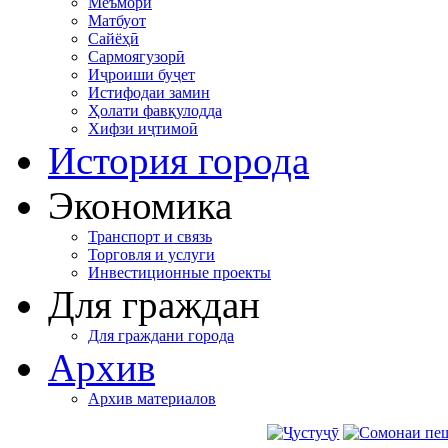
Меъморӣ
Матбуот
Сайёҳӣ
Сармоягузорӣ
Иҷроиши буҷет
Истифодаи замин
Ҳолати фавқулодда
Хифзи иҷтимоӣ
История города
Экономика
Транспорт и связь
Торговля и услуги
Инвестиционные проекты
Для граждан
Для граждани города
Архив
Архив материалов