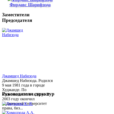
Фирдавс Шарифзода
Заместители
Председателя
Джамшед Набизода
Джамшед Набизода. Родился
9 мая 1981 года в городе
Худжанде. По
Руководители структур
национальности таджик. В
2003 году окончил
Таджикский университет
права, биз...