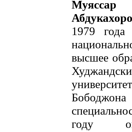
1979 года
националь
высшее обра
Худжандс
универси
Бободж
специально
году ок