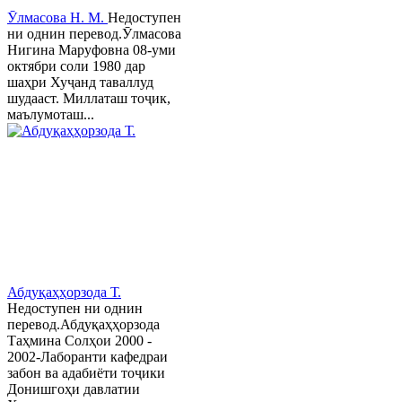
Ӯлмасова Н. М.
Недоступен
ни однин перевод.Ӯлмасова
Нигина Маруфовна 08-уми
октябри соли 1980 дар
шаҳри Хуҷанд таваллуд
шудааст. Миллаташ тоҷик,
маълумоташ...
Абдуқаҳҳорзода Т.
Недоступен ни однин
перевод.Абдуқаҳҳорзода
Таҳмина Солҳои 2000 -
2002-Лаборанти кафедраи
забон ва адабиёти тоҷики
Донишгоҳи давлатии