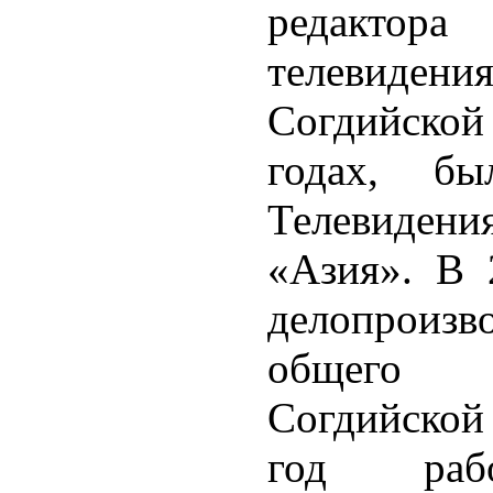
редактор
телевиде
Согдийской 
годах, бы
Телевиде
«Азия». В 
делопроиз
общего о
Согдийской
год раб