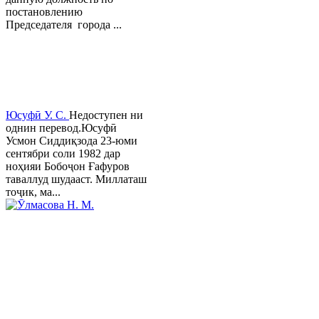
постановлению
Председателя города ...
Юсуфӣ У. C.
Недоступен ни
однин перевод.Юсуфӣ
Усмон Сиддиқзода 23-юми
сентябри соли 1982 дар
ноҳияи Бобоҷон Ғафуров
таваллуд шудааст. Миллаташ
тоҷик, ма...