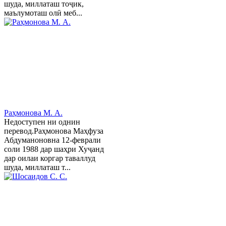
шуда, миллаташ тоҷик,
маълумоташ олӣ меб...
Раҳмонова М. А.
Недоступен ни однин
перевод.Раҳмонова Маҳфуза
Абдуманоновна 12-феврали
соли 1988 дар шаҳри Хуҷанд
дар оилаи коргар таваллуд
шуда, миллаташ т...