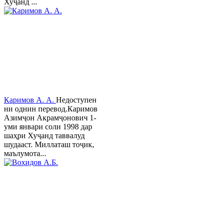
Хуҷанд ...
Каримов А. А.
Недоступен
ни однин перевод.Каримов
Азимҷон Акрамҷонович 1-
уми январи соли 1998 дар
шаҳри Хуҷанд таввалуд
шудааст. Миллаташ тоҷик,
маълумота...