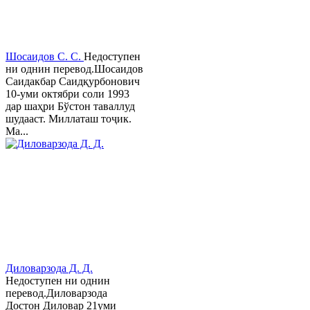
Шосаидов С. С.
Недоступен
ни однин перевод.Шосаидов
Саидакбар Саидқурбонович
10-уми октябри соли 1993
дар шаҳри Бўстон таваллуд
шудааст. Миллаташ тоҷик.
Ма...
Диловарзода Д. Д.
Недоступен ни однин
перевод.Диловарзода
Достон Диловар 21уми