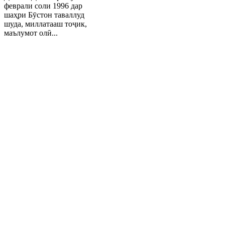
феврали соли 1996 дар
шаҳри Бӯстон таваллуд
шуда, миллатааш тоҷик,
маълумот олӣ...