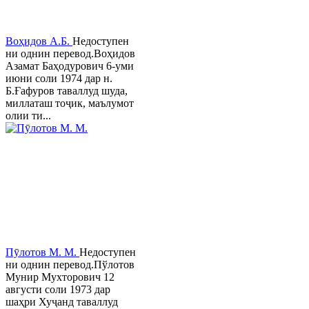
Воҳидов А.Б.
Недоступен
ни однин перевод.Воҳидов
Азамат Баҳодурович 6-уми
июни соли 1974 дар н.
Б.Ғафуров таваллуд шуда,
миллаташ тоҷик, маълумот
олии ти...
Пӯлотов М. М.
Недоступен
ни однин перевод.Пўлотов
Мунир Мухторович 12
августи соли 1973 дар
шаҳри Хуҷанд таваллуд