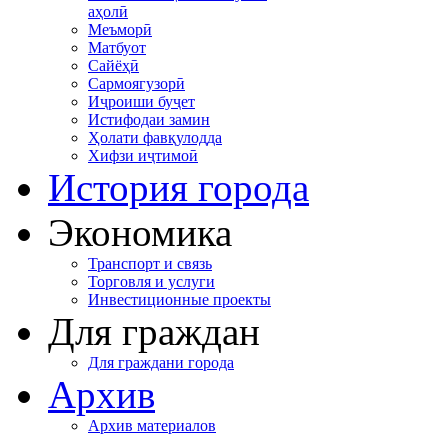
аҳолӣ
Меъморӣ
Матбуот
Сайёҳӣ
Сармоягузорӣ
Иҷроиши буҷет
Истифодаи замин
Ҳолати фавқулодда
Хифзи иҷтимоӣ
История города
Экономика
Транспорт и связь
Торговля и услуги
Инвестиционные проекты
Для граждан
Для граждани города
Архив
Архив материалов