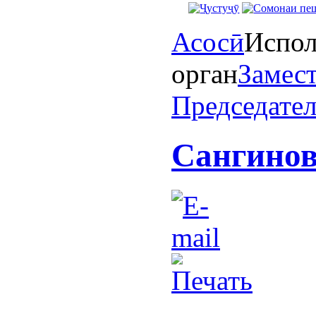
Асосӣ
Испол
орган
Замес
Председате
Сангинов