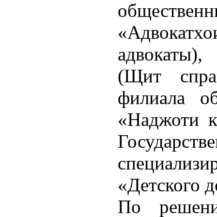
обществ
«Адвокатхо
адвокаты),
(Щит спра
филиала об
«Наджоти к
Государстве
специализ
«Детского д
По решени