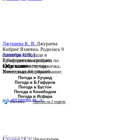
Джураева К. Я.
Джураева
Кибриё Яхяевна. Родилась 9
Хомидзода А.А.
сентября 1966 года в
Руководитель аппарата
Б.Гафуровском районе, по
Обу хаво
председателя города
национальности таджичка.
Хомидзода Абдувахоб
Имеет высшее образование.
Абдумаджид родился 8
В 1997 ...
Погода в Хуҷанд
Погода в Б.Ғафуров
июня 1978 года в городе
Погода в Бустон
Худжанде. По
Погода в Конибодом
национальности...
Погода в Исфара
Контакты:
Юсупов М. З.
Недоступен