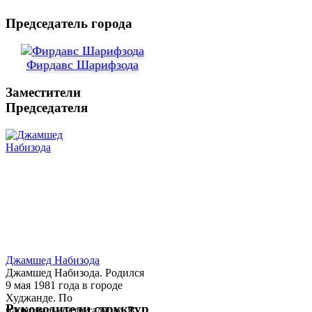
Председатель города
Фирдавс Шарифзода
Заместители
Председателя
Джамшед Набизода
Джамшед Набизода. Родился
9 мая 1981 года в городе
Худжанде. По
Руководители структур
национальности таджик. В