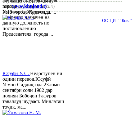
заместитель председателя
служащего. В 1994 году
города
www.khujand.tj
,
e-mail:
mihd.khujand@gmail.com
пошел в среднюю школу
ХуджандГайбуллозода
№18 города Худжанда, ...
Хайрулло назначен на
© 2013-2018 Разработчик и техническая поддержка
ОО ЦИТ "Кова"
данную должность по
постановлению
Председателя города ...
Юсуфӣ У. C.
Недоступен ни
однин перевод.Юсуфӣ
Усмон Сиддиқзода 23-юми
сентябри соли 1982 дар
ноҳияи Бобоҷон Ғафуров
таваллуд шудааст. Миллаташ
тоҷик, ма...