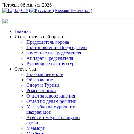
Четверг, 06 Август 2026
Главная
Исполнительный орган
Председатель города
Постоновление Председателя
Заместители Председателя
Аппарат Председателя
Руководители структур
Структура
Промышленность
Образование
Спорт и Туризм
Ремесленники
Отдел здравоохранения
Отдел по делам религий
Мактубҳо ва муроҷиати
шаҳрвандон
Агентии меҳнат ва шуғли
аҳолӣ
Меъморӣ
Матбуот