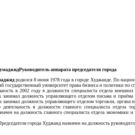
Руководитель аппарата председателя города
маджид
родился 8 июня 1978 года в городе Худжанде. По нацио
й государственный университет права бизнеса и политики по с
ьность в 2002 году в должности специалиста отдела внешних 
х занимал должность управляющего отделом письма и приёма 
а занимал должность управляющего отделом торговли, органа и
 деятельность в должности главного специалиста отдела тор
значен на должность главного специалиста отдела экономики и
Председателя города Худжанд назначен на должность руководитл