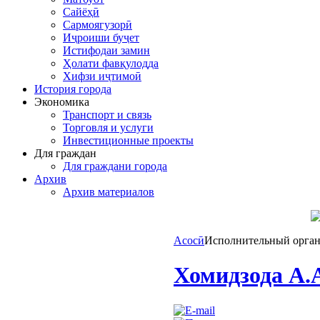
Сайёҳӣ
Сармоягузорӣ
Иҷроиши буҷет
Истифодаи замин
Ҳолати фавқулодда
Хифзи иҷтимоӣ
История города
Экономика
Транспорт и связь
Торговля и услуги
Инвестиционные проекты
Для граждан
Для граждани города
Архив
Архив материалов
Асосӣ
Исполнительный орга
Хомидзода А.