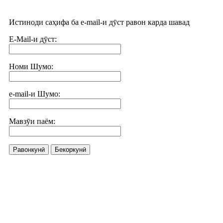
Истиноди саҳифа ба e-mail-и дӯст равон карда шавад
E-Mail-и дӯст:
Номи Шумо:
e-mail-и Шумо:
Мавзӯи паём:
Равонкунӣ
Бекоркунӣ