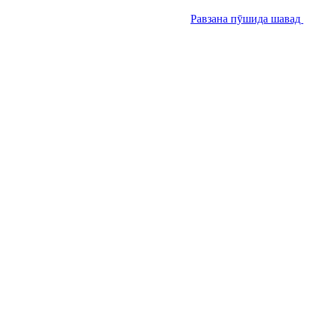
Равзана пӯшида шавад