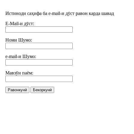
Истиноди саҳифа ба e-mail-и дӯст равон карда шавад
E-Mail-и дӯст:
Номи Шумо:
e-mail-и Шумо:
Мавзӯи паём:
Равонкунӣ
Бекоркунӣ