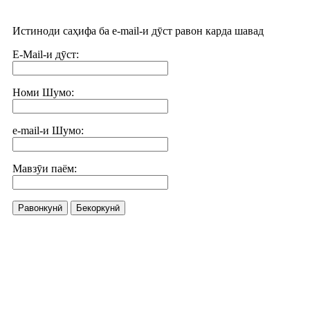
Истиноди саҳифа ба e-mail-и дӯст равон карда шавад
E-Mail-и дӯст:
Номи Шумо:
e-mail-и Шумо:
Мавзӯи паём:
Равонкунӣ
Бекоркунӣ