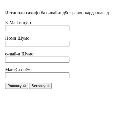
Истиноди саҳифа ба e-mail-и дӯст равон карда шавад
E-Mail-и дӯст:
Номи Шумо:
e-mail-и Шумо:
Мавзӯи паём:
Равонкунӣ
Бекоркунӣ