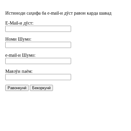
Истиноди саҳифа ба e-mail-и дӯст равон карда шавад
E-Mail-и дӯст:
Номи Шумо:
e-mail-и Шумо:
Мавзӯи паём:
Равонкунӣ
Бекоркунӣ