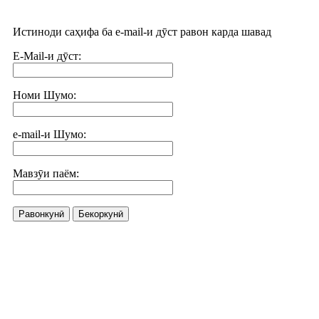
Истиноди саҳифа ба e-mail-и дӯст равон карда шавад
E-Mail-и дӯст:
Номи Шумо:
e-mail-и Шумо:
Мавзӯи паём:
Равонкунӣ
Бекоркунӣ