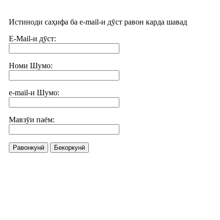
Истиноди саҳифа ба e-mail-и дӯст равон карда шавад
E-Mail-и дӯст:
Номи Шумо:
e-mail-и Шумо:
Мавзӯи паём:
Равонкунӣ
Бекоркунӣ