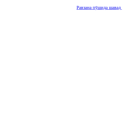
Равзана пӯшида шавад