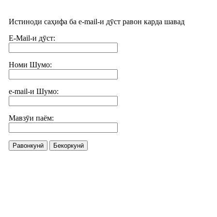
Истиноди саҳифа ба e-mail-и дӯст равон карда шавад
E-Mail-и дӯст:
Номи Шумо:
e-mail-и Шумо:
Мавзӯи паём:
Равонкунӣ
Бекоркунӣ