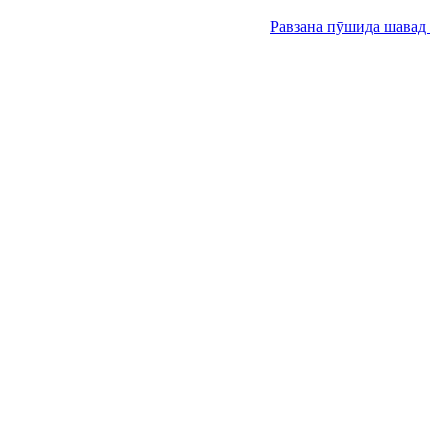
Равзана пӯшида шавад