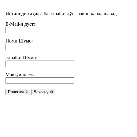
Истиноди саҳифа ба e-mail-и дӯст равон карда шавад
E-Mail-и дӯст:
Номи Шумо:
e-mail-и Шумо:
Мавзӯи паём:
Равонкунӣ
Бекоркунӣ