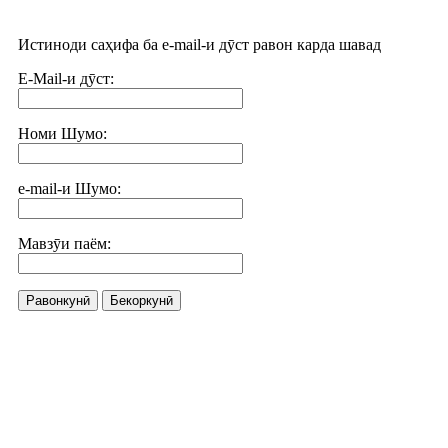
Истиноди саҳифа ба e-mail-и дӯст равон карда шавад
E-Mail-и дӯст:
Номи Шумо:
e-mail-и Шумо:
Мавзӯи паём:
Равонкунӣ
Бекоркунӣ