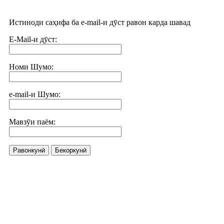
Истиноди саҳифа ба e-mail-и дӯст равон карда шавад
E-Mail-и дӯст:
Номи Шумо:
e-mail-и Шумо:
Мавзӯи паём:
Равонкунӣ
Бекоркунӣ