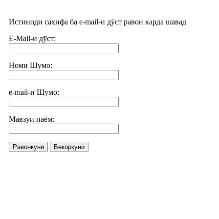
Истиноди саҳифа ба e-mail-и дӯст равон карда шавад
E-Mail-и дӯст:
Номи Шумо:
e-mail-и Шумо:
Мавзӯи паём:
Равонкунӣ
Бекоркунӣ