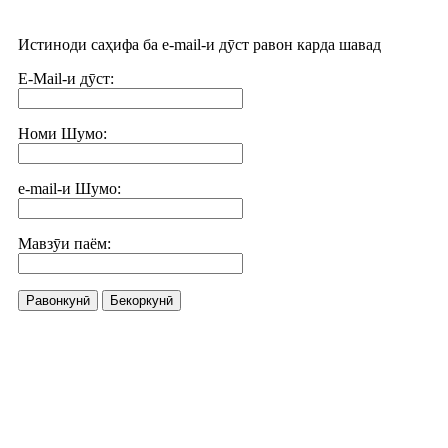
Истиноди саҳифа ба e-mail-и дӯст равон карда шавад
E-Mail-и дӯст:
Номи Шумо:
e-mail-и Шумо:
Мавзӯи паём:
Равонкунӣ
Бекоркунӣ