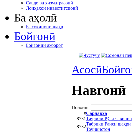
Савдо ва хизматрасонӣ
Лоиҳаҳои инвеститсионӣ
Ба аҳолӣ
Ба сокинони шаҳр
Бойгонӣ
Бойгонии ахборот
Асосӣ
Бойго
Навгонӣ
Полоиш
#
Сарлавҳа
8731
Таҷлили Рӯзи ҷавонон
Табрики Раиси шаҳри 
8732
Тоҷикистон