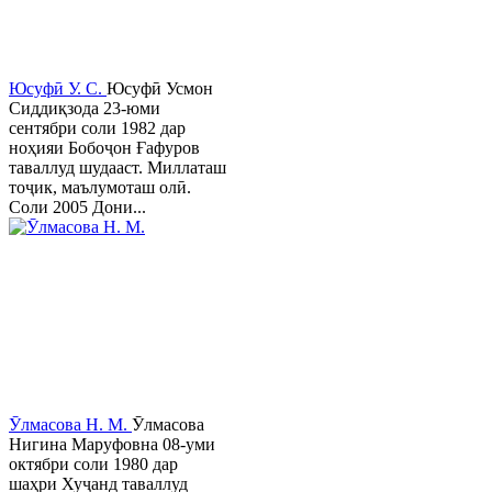
Юсуфӣ У. C.
Юсуфӣ Усмон
Сиддиқзода 23-юми
сентябри соли 1982 дар
ноҳияи Бобоҷон Ғафуров
таваллуд шудааст. Миллаташ
тоҷик, маълумоташ олӣ.
Соли 2005 Дони...
Ӯлмасова Н. М.
Ӯлмасова
Нигина Маруфовна 08-уми
октябри соли 1980 дар
шаҳри Хуҷанд таваллуд