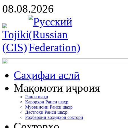
08.08.2026
Cаҳифаи аслӣ
Мақомоти иҷроия
Раиси шаҳр
Қарорҳои Раиси шаҳр
Муовинони Раиси шаҳр
Дастгоҳи Раиси шаҳр
Роҳбарони воҳидҳои сохторӣ
Сохторҳо