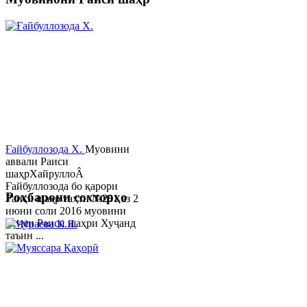
Ғайбуллозода Х.
Муовини
аввали Раиси
шаҳрХайруллоÂ
Ғайбуллозода бо қарори
Роҳбарони сохторҳо
Раиси шаҳр таҳти №281 аз 2
июни соли 2016 муовини
якуми Раиси шаҳри Хуҷанд
таъин ...