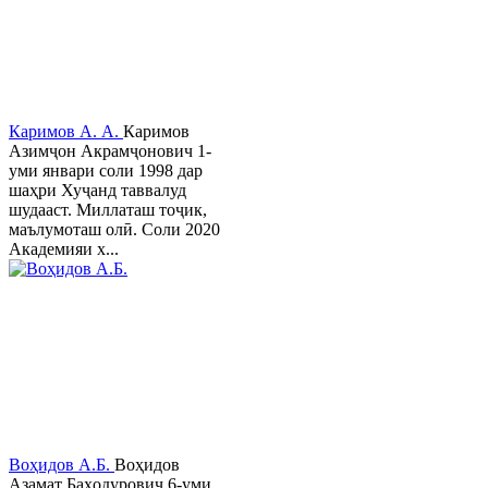
Каримов А. А.
Каримов
Азимҷон Акрамҷонович 1-
уми январи соли 1998 дар
шаҳри Хуҷанд таввалуд
шудааст. Миллаташ тоҷик,
маълумоташ олӣ. Соли 2020
Академияи х...
Воҳидов А.Б.
Воҳидов
Азамат Баҳодурович 6-уми