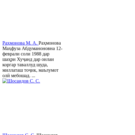
Раҳмонова М. А.
Раҳмонова
Маҳфуза Абдуманоновна 12-
феврали соли 1988 дар
шаҳри Хуҷанд дар оилаи
коргар таваллуд шуда,
миллаташ тоҷик, маълумот
олӣ мебошад. ...