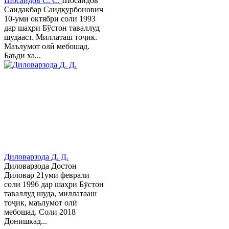
Шосаидов С. С.
Шосаидов
Саидакбар Саидқурбонович
10-уми октябри соли 1993
дар шаҳри Бўстон таваллуд
шудааст. Миллаташ тоҷик.
Маълумот олӣ мебошад.
Баъди ха...
Диловарзода Д. Д.
Диловарзода Достон
Диловар 21уми феврали
соли 1996 дар шаҳри Бӯстон
таваллуд шуда, миллатааш
тоҷик, маълумот олӣ
мебошад. Соли 2018
Донишкад...