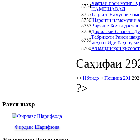
Ҳафтаи поси хотир
8754
НАМЕШАВАД
8755
Таҷлил: Намунаи ҷом
8756
Шароити илмомӯзии 
8757
Варзиш: Бохти дастаи 
8758
Дар олами бачагон: Д
Табрикоти Раиси шаҳр
8759
меҳнат Иди баҳору ме
8760
Аз маҷлисҳои ҳисобот
Саҳифаи 292
<<
Ибтидо
<
Пешина
291
292
?>
Раиси шаҳр
Фирдавс Шарифзода
Муовинони Раиси шаҳр