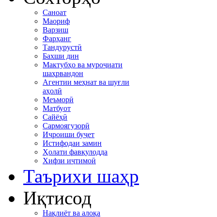
Саноат
Маориф
Варзиш
Фарҳанг
Тандурустӣ
Бахши дин
Мактубҳо ва муроҷиати
шаҳрвандон
Агентии меҳнат ва шуғли
аҳолӣ
Меъморӣ
Матбуот
Сайёҳӣ
Сармоягузорӣ
Иҷроиши буҷет
Истифодаи замин
Ҳолати фавқулодда
Хифзи иҷтимоӣ
Таърихи шаҳр
Иқтисод
Нақлиёт ва алоқа