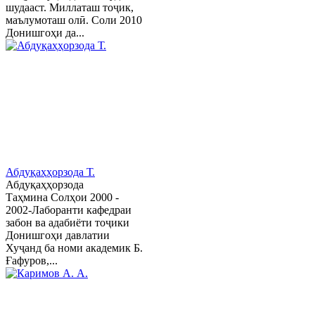
шудааст. Миллаташ тоҷик,
маълумоташ олӣ. Соли 2010
Донишгоҳи да...
Абдуқаҳҳорзода Т.
Абдуқаҳҳорзода
Таҳмина Солҳои 2000 -
2002-Лаборанти кафедраи
забон ва адабиёти тоҷики
Донишгоҳи давлатии
Хуҷанд ба номи академик Б.
Ғафуров,...