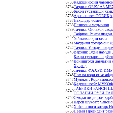
8733
Қадршиносии ҷавонон
8734
Таҷлил: ОБРӮ АЗ 
8735
Баҳри густариши ҳам
8736
Арзи сипос: СОБИ
8737
Нақш дар ҷомеа
8738
Пазироии меҳмонон
8739
Таҷлил: Оилаҳои саод
Табрики Раиси шаҳри 
8740
байналхалқии оила
8741
Маҳфили хотирмон: Д
8742
Таҷлил: Устоди покдо
8743
Варзиш: Эҳёи намуди
Баҳри густариши дӯст
8744
Донишгоҳи давлатии 
Хуҷанд
8745
Таҷлил: ФАХРИ ИМ
8746
Ном ва кори онхо абад
8747
Мулоқот: Корнамоиҳо
8748
Қадршиносӣ: МУКО
ТАБРИКИ РАИСИ Ш
8749
СОЛАГИИ РӮЗИ FАЛ
8750
Омодагии дифои ҳарбӣ
8751
Дарси шуҷоат: Ҷавоно
8752
Ҳафтаи поси хотир: 
8753
Паёми Президент раҳн