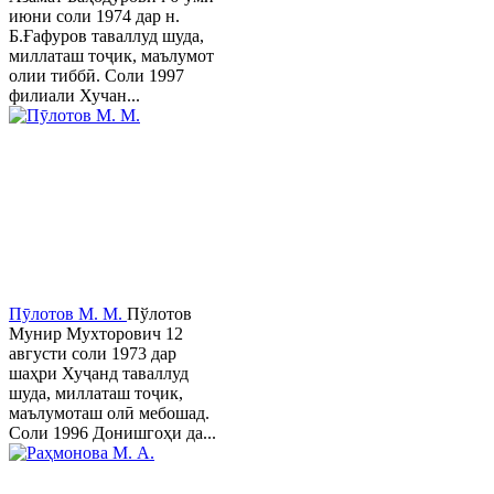
июни соли 1974 дар н.
Б.Ғафуров таваллуд шуда,
миллаташ тоҷик, маълумот
олии тиббӣ. Соли 1997
филиали Хучан...
Пӯлотов М. М.
Пўлотов
Мунир Мухторович 12
августи соли 1973 дар
шаҳри Хуҷанд таваллуд
шуда, миллаташ тоҷик,
маълумоташ олӣ мебошад.
Соли 1996 Донишгоҳи да...