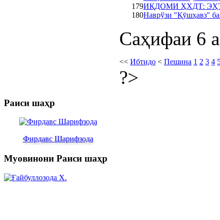
179
ИҚДОМИ ҲХДТ: ЭҲ
180
Наврўзи "Қӯшҳавз" ба
Саҳифаи 6 а
<<
Ибтидо
<
Пешина
1
2
3
4
?>
Раиси шаҳр
Фирдавс Шарифзода
Муовинони Раиси шаҳр