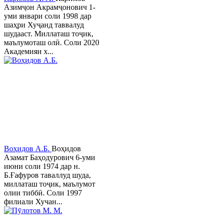
Азимҷон Акрамҷонович 1-
уми январи соли 1998 дар
шаҳри Хуҷанд таввалуд
шудааст. Миллаташ тоҷик,
маълумоташ олӣ. Соли 2020
Академияи х...
Воҳидов А.Б.
Воҳидов
Азамат Баҳодурович 6-уми
июни соли 1974 дар н.
Б.Ғафуров таваллуд шуда,
миллаташ тоҷик, маълумот
олии тиббӣ. Соли 1997
филиали Хучан...