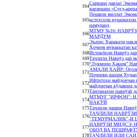
Сарвари давлат Эмом
164
варзишии «Суғд-арена
Пешвои миллат Эмома
165
истеҳсоли нушокиҳои 
намуданд
МТМУ №16: НАВРӮ
166
МАРДУМ
Эълон: Ҳаракати нақл
167
Ҳоҷиев муваққатан қа
168
Истиқболи Наврӯз да
169
Таҷлили Наврӯз дар м
170
“Луқмони Ҳаким” Нав
АМАЛИ ХАЙР: Оғози 
171
Почоеви шаҳри Хуҷан
Ифтитоҳи майдончаи в
172
майдончаи кӯдакона д
173
Тантанаҳои наврӯзӣ д
МТМУҒ "ИРФОН": 
174
НАКӮӢ
175
Таҷлили ҷашни Наврӯ
ТАҶЛИЛИ НАВРӮЗ
176
"ТЕМУРМАЛИК"-И
НАВРӮЗИ МНДСЭ: Н
177
ОБОД ВА ПЕШРАФТ
178
ТАҶЛИЛИ ИДИ САИ