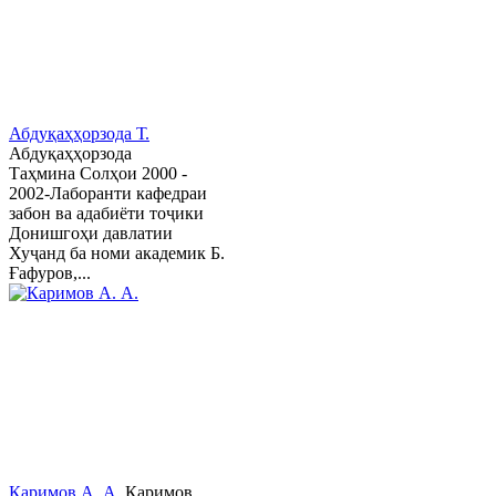
Абдуқаҳҳорзода Т.
Абдуқаҳҳорзода
Таҳмина Солҳои 2000 -
2002-Лаборанти кафедраи
забон ва адабиёти тоҷики
Донишгоҳи давлатии
Хуҷанд ба номи академик Б.
Ғафуров,...
Каримов А. А.
Каримов