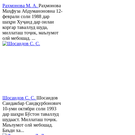
Раҳмонова М. А.
Раҳмонова
Маҳфуза Абдуманоновна 12-
феврали соли 1988 дар
шаҳри Хуҷанд дар оилаи
коргар таваллуд шуда,
миллаташ тоҷик, маълумот
олӣ мебошад. ...
Шосаидов С. С.
Шосаидов
Саидакбар Саидқурбонович
10-уми октябри соли 1993
дар шаҳри Бўстон таваллуд
шудааст. Миллаташ тоҷик.
Маълумот олӣ мебошад.
Баъди ха...