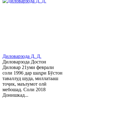
Диловарзода Д. Д.
Диловарзода Достон
Диловар 21уми феврали
соли 1996 дар шаҳри Бӯстон
таваллуд шуда, миллатааш
тоҷик, маълумот олӣ
мебошад. Соли 2018
Донишкад...