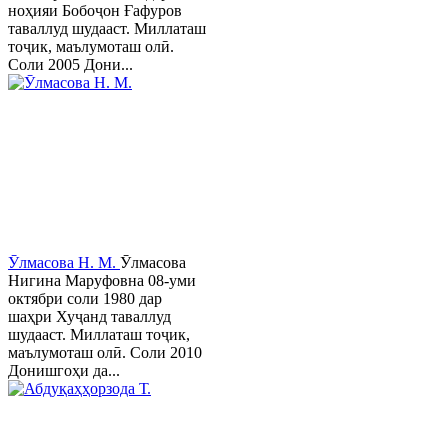
ноҳияи Бобоҷон Ғафуров
таваллуд шудааст. Миллаташ
тоҷик, маълумоташ олӣ.
Соли 2005 Дони...
Ӯлмасова Н. М.
Ӯлмасова
Нигина Маруфовна 08-уми
октябри соли 1980 дар
шаҳри Хуҷанд таваллуд
шудааст. Миллаташ тоҷик,
маълумоташ олӣ. Соли 2010
Донишгоҳи да...