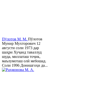
Пӯлотов М. М.
Пўлотов
Мунир Мухторович 12
августи соли 1973 дар
шаҳри Хуҷанд таваллуд
шуда, миллаташ тоҷик,
маълумоташ олӣ мебошад.
Соли 1996 Донишгоҳи да...