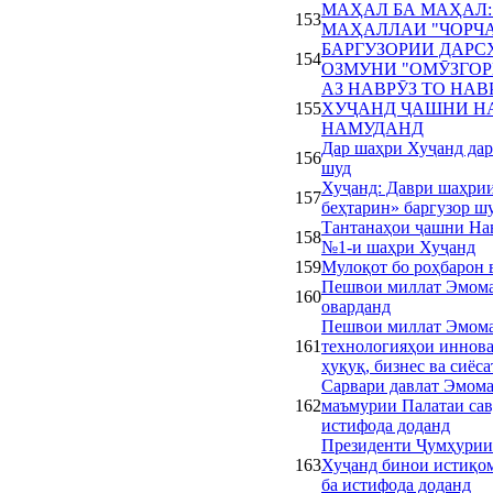
МАҲАЛ БА МАҲАЛ:
153
МАҲАЛЛАИ "ЧОРЧА
БАРГУЗОРИИ ДАР
154
ОЗМУНИ "ОМӮЗГОР
АЗ НАВРӮЗ ТО НАВ
155
ХУҶАНД ҶАШНИ Н
НАМУДАНД
Дар шаҳри Хуҷанд да
156
шуд
Хуҷанд: Даври шаҳри
157
беҳтарин» баргузор ш
Тантанаҳои ҷашни На
158
№1-и шаҳри Хуҷанд
159
Мулоқот бо роҳбарон 
Пешвои миллат Эмома
160
оварданд
Пешвои миллат Эмома
161
технологияҳои иннов
ҳуқуқ, бизнес ва сиё
Сарвари давлат Эмом
162
маъмурии Палатаи сав
истифода доданд
Президенти Ҷумҳурии
163
Хуҷанд бинои истиқо
ба истифода доданд