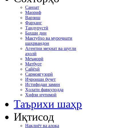
Саноат
Маориф
Варзиш
Фарҳанг
Тандурустӣ
Бахши дин
Мактубҳо ва муроҷиати
шаҳрвандон
Агентии меҳнат ва шуғли
аҳолӣ
Меъморӣ
Матбуот
Сайёҳӣ
Сармоягузорӣ
Иҷроиши буҷет
Истифодаи замин
Ҳолати фавқулодда
Хифзи иҷтимоӣ
Таърихи шаҳр
Иқтисод
Нақлиёт ва алоқа