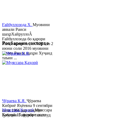
Ғайбуллозода Х.
Муовини
аввали Раиси
шаҳрХайруллоÂ
Ғайбуллозода бо қарори
Роҳбарони сохторҳо
Раиси шаҳр таҳти №281 аз 2
июни соли 2016 муовини
якуми Раиси шаҳри Хуҷанд
таъин ...
Ҷӯраева К.Я.
Ҷӯраева
Кибриё Яҳёевна 9 сентябри
Муяссара Қаҳорӣ
Муяссара
соли 1966 дар ноҳияи
Қаҳорӣ 15 октябри соли
Бобоҷон Ғафуров таваллуд