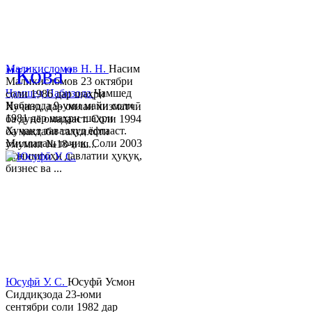
© 2013-2023 Таҳиягар ва дас
"Кова"
Маликисломов Н. Н.
Насим
Маликисломов 23 октябри
Ҷамшед Набизода
Ҷамшед
соли 1986 дар шаҳри
Набизода 9-уми майи соли
Хуҷанд, дар оилаи хизматчӣ
1981 дар шаҳри шаҳри
ба дунё омадааст. Соли 1994
Хуҷанд таваллуд ёфтааст.
ба мактаби таҳсилоти
Миллаташ тоҷик. Соли 2003
умумии №18-и ш...
Донишгоҳи давлатии ҳуқуқ,
бизнес ва ...
Юсуфӣ У. C.
Юсуфӣ Усмон
Сиддиқзода 23-юми
сентябри соли 1982 дар