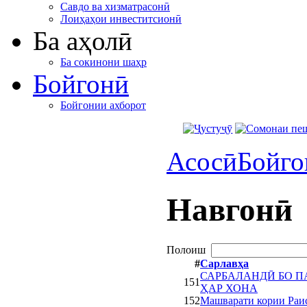
Савдо ва хизматрасонӣ
Лоиҳаҳои инвеститсионӣ
Ба аҳолӣ
Ба сокинони шаҳр
Бойгонӣ
Бойгонии ахборот
Асосӣ
Бойго
Навгонӣ
Полоиш
#
Сарлавҳа
САРБАЛАНДӢ БО П
151
ҲАР ХОНА
152
Машварати кории Раис