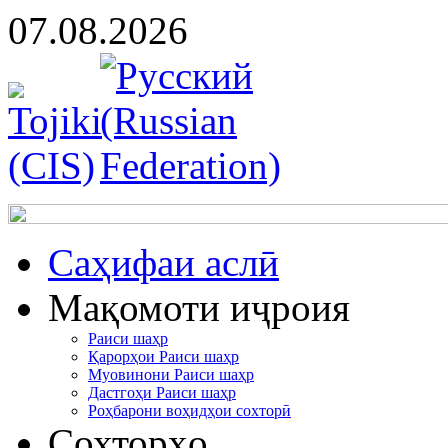
07.08.2026
Cаҳифаи аслӣ
Мақомоти иҷроия
Раиси шаҳр
Қарорҳои Раиси шаҳр
Муовинони Раиси шаҳр
Дастгоҳи Раиси шаҳр
Роҳбарони воҳидҳои сохторӣ
Сохторҳо