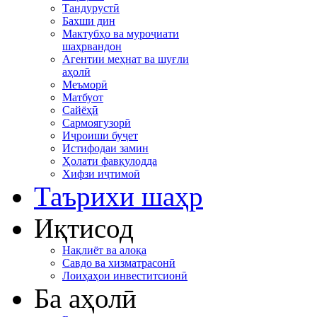
Тандурустӣ
Бахши дин
Мактубҳо ва муроҷиати
шаҳрвандон
Агентии меҳнат ва шуғли
аҳолӣ
Меъморӣ
Матбуот
Сайёҳӣ
Сармоягузорӣ
Иҷроиши буҷет
Истифодаи замин
Ҳолати фавқулодда
Хифзи иҷтимоӣ
Таърихи шаҳр
Иқтисод
Нақлиёт ва алоқа
Савдо ва хизматрасонӣ
Лоиҳаҳои инвеститсионӣ
Ба аҳолӣ