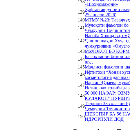
138
«Шоҳномахонӣ»
Ҳафтаи аврупоии имму
139
25 апрели 2026)
140
МТМУ №23: Таваҷҷуҳ 
Мулоқоти фаъолон бо 
141
Ҷумҳурии Тоҷикистон
Насиба Холиқова, омӯ
142
Ҷалили шаҳри Хуҷанд
ҷумҳуриявии «Омӯзго
143
МУЛОҚОТ БО КОР
Ба сохтмони бинои ил
144
шуд
145
Маҷлиси фаъолони ша
Ифтитоҳи “Хонаи ҳусн
146
косметология дар шаҳ
Наргис Ҷӯраева, мура
147
Истиқлол» ғолиби да
50 000 НАФАР: ОЗ
148
КӮДАКОН" ПУРШУК
Таҷлили 33 солагии 
149
Ҷумҳурии Тоҷикистон
ШЕКСПИР БА 56 Н
150
ИДРОРПУЛӢ ДОД