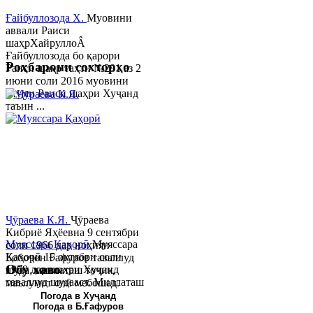
Ғайбуллозода Х.
Муовини
аввали Раиси
шаҳрХайруллоÂ
Ғайбуллозода бо қарори
Роҳбарони сохторҳо
Раиси шаҳр таҳти №281 аз 2
июни соли 2016 муовини
якуми Раиси шаҳри Хуҷанд
таъин ...
Ҷӯраева К.Я.
Ҷӯраева
Кибриё Яҳёевна 9 сентябри
Муяссара Қаҳорӣ
Муяссара
соли 1966 дар ноҳияи
Қаҳорӣ 15 октябри соли
Бобоҷон Ғафуров таваллуд
Обу хаво
1979 дар шаҳри Хуҷанд
шуда, миллаташ тоҷик,
таваллуд шудааст. Миллаташ
маълумот олӣ мебошад.
тоҷик. Маълумот олӣ. Соли
Соли 1997 Донишг...
Погода в Хуҷанд
Погода в Б.Ғафуров
2002 Донишгоҳи давлатии