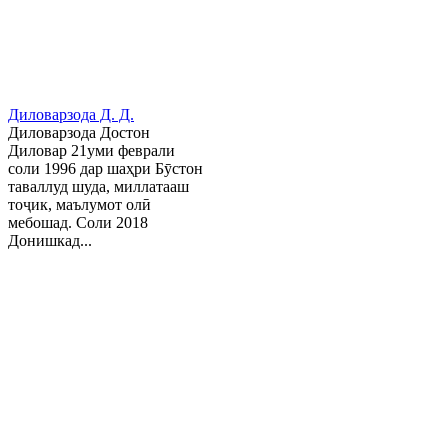
Диловарзода Д. Д.
Диловарзода Достон
Диловар 21уми феврали
соли 1996 дар шаҳри Бӯстон
таваллуд шуда, миллатааш
тоҷик, маълумот олӣ
мебошад. Соли 2018
Донишкад...