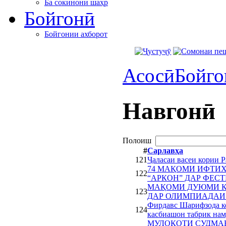
Ба сокинони шаҳр
Бойгонӣ
Бойгонии ахборот
Асосӣ
Бойго
Навгонӣ
Полоиш
#
Сарлавҳа
121
Ҷаласаи васеи кории 
74 МАҚОМИ ИФТИ
122
“АРКОН” ДАР ФЕ
МАҚОМИ ДУЮМИ К
123
ДАР ОЛИМПИАДАИ
Фирдавс Шарифзода к
124
касбиашон табрик нам
МУЛОҚОТИ СУДМАН