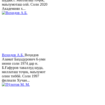
шудааст. Миллаташ тоҷик,
маълумоташ олӣ. Соли 2020
Академияи х...
Воҳидов А.Б.
Воҳидов
Азамат Баҳодурович 6-уми
июни соли 1974 дар н.
Б.Ғафуров таваллуд шуда,
миллаташ тоҷик, маълумот
олии тиббӣ. Соли 1997
филиали Хучан...