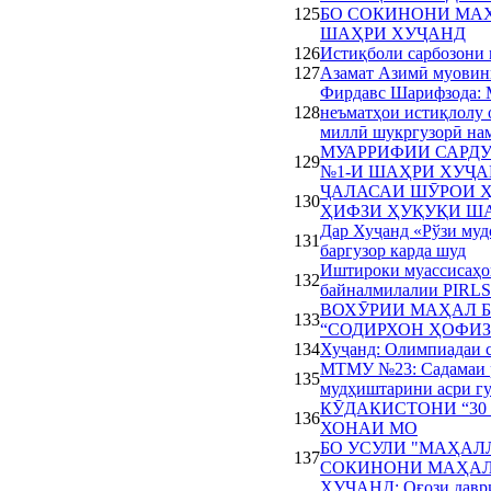
125
БО СОКИНОНИ МА
ШАҲРИ ХУҶАНД
126
Истиқболи сарбозони 
127
Азамат Азимӣ муовин
Фирдавс Шарифзода: М
128
неъматҳои истиқлолу о
миллӣ шукргузорӣ на
МУАРРИФИИ САРД
129
№1-И ШАҲРИ ХУҶ
ҶАЛАСАИ ШӮРОИ 
130
ҲИФЗИ ҲУҚУҚИ ША
Дар Хуҷанд «Рўзи муд
131
баргузор карда шуд
Иштироки муассисаҳо
132
байналмилалии PIRLS
ВОХӮРИИ МАҲАЛ 
133
“СОДИРХОН ҲОФИЗ
134
Хуҷанд: Олимпиадаи с
МТМУ №23: Садамаи р
135
мудҳиштарини асри гу
КӮДАКИСТОНИ “30
136
ХОНАИ МО
БО УСУЛИ "МАҲАЛ
137
СОКИНОНИ МАҲАЛ
ХУҶАНД: Оғози даври