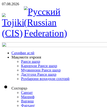
07.08.2026
Cаҳифаи аслӣ
Мақомоти иҷроия
Раиси шаҳр
Қарорҳои Раиси шаҳр
Муовинони Раиси шаҳр
Дастгоҳи Раиси шаҳр
Роҳбарони воҳидҳои сохторӣ
Сохторҳо
Саноат
Маориф
Варзиш
Фарҳанг