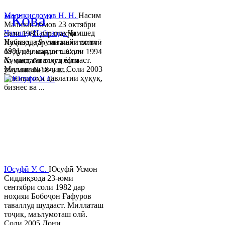
"Кова"
Маликисломов Н. Н.
Насим
Маликисломов 23 октябри
Ҷамшед Набизода
Ҷамшед
соли 1986 дар шаҳри
Набизода 9-уми майи соли
Хуҷанд, дар оилаи хизматчӣ
1981 дар шаҳри шаҳри
ба дунё омадааст. Соли 1994
Хуҷанд таваллуд ёфтааст.
ба мактаби таҳсилоти
Миллаташ тоҷик. Соли 2003
умумии №18-и ш...
Донишгоҳи давлатии ҳуқуқ,
бизнес ва ...
Юсуфӣ У. C.
Юсуфӣ Усмон
Сиддиқзода 23-юми
сентябри соли 1982 дар
ноҳияи Бобоҷон Ғафуров
таваллуд шудааст. Миллаташ
тоҷик, маълумоташ олӣ.
Соли 2005 Дони...