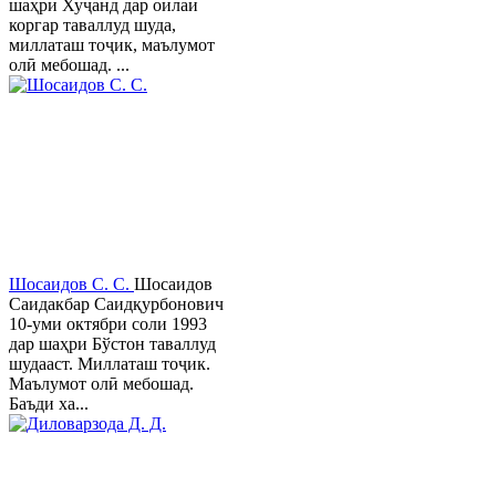
шаҳри Хуҷанд дар оилаи
коргар таваллуд шуда,
миллаташ тоҷик, маълумот
олӣ мебошад. ...
Шосаидов С. С.
Шосаидов
Саидакбар Саидқурбонович
10-уми октябри соли 1993
дар шаҳри Бўстон таваллуд
шудааст. Миллаташ тоҷик.
Маълумот олӣ мебошад.
Баъди ха...