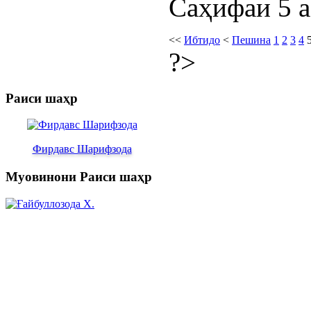
Саҳифаи 5 а
<<
Ибтидо
<
Пешина
1
2
3
4
?>
Раиси шаҳр
Фирдавс Шарифзода
Муовинони Раиси шаҳр