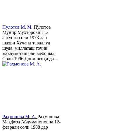
Пӯлотов М. М.
Пўлотов
Мунир Мухторович 12
августи соли 1973 дар
шаҳри Хуҷанд таваллуд
шуда, миллаташ тоҷик,
маълумоташ олӣ мебошад.
Соли 1996 Донишгоҳи да...
Раҳмонова М. А.
Раҳмонова
Маҳфуза Абдуманоновна 12-
феврали соли 1988 дар