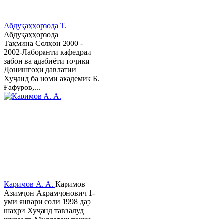
Абдуқаҳҳорзода Т.
Абдуқаҳҳорзода
Таҳмина Солҳои 2000 -
2002-Лаборанти кафедраи
забон ва адабиёти тоҷики
Донишгоҳи давлатии
Хуҷанд ба номи академик Б.
Ғафуров,...
Каримов А. А.
Каримов
Азимҷон Акрамҷонович 1-
уми январи соли 1998 дар
шаҳри Хуҷанд таввалуд