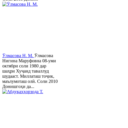
Ӯлмасова Н. М.
Ӯлмасова
Нигина Маруфовна 08-уми
октябри соли 1980 дар
шаҳри Хуҷанд таваллуд
шудааст. Миллаташ тоҷик,
маълумоташ олӣ. Соли 2010
Донишгоҳи да...