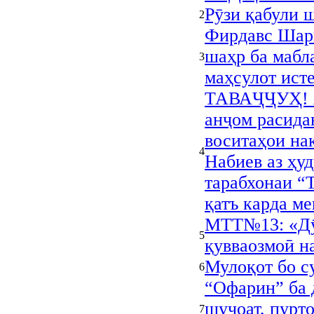
Рӯзи қабули 
2
Фирдавс Шар
шаҳр ба мабл
3
маҳсулот ист
ТАВАҶҶУҲ! А
анҷом расида
воситаҳои на
4
Набиев аз ҳу
тарабхонаи “
қатъ карда м
МТТ№13: «Дӯс
5
қувваозмоӣ н
Мулоқот бо с
6
“Офарин” ба 
шуҷоат, пурто
7