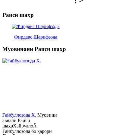
Раиси шаҳр
Фирдавс Шарифзода
Муовинони Раиси шаҳр
Ғайбуллозода Х.
Муовини
аввали Раиси
шаҳрХайруллоÂ
Ғайбуллозода бо қарори