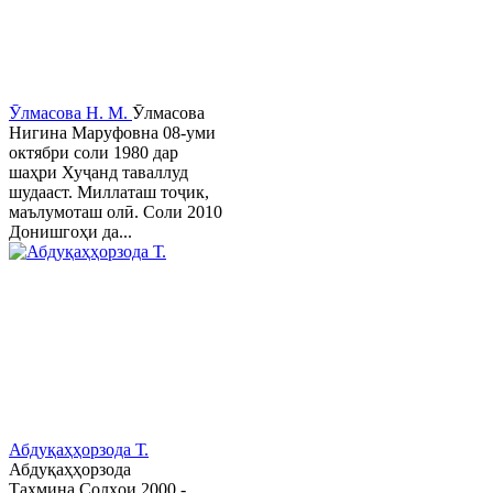
Ӯлмасова Н. М.
Ӯлмасова
Нигина Маруфовна 08-уми
октябри соли 1980 дар
шаҳри Хуҷанд таваллуд
шудааст. Миллаташ тоҷик,
маълумоташ олӣ. Соли 2010
Донишгоҳи да...
Абдуқаҳҳорзода Т.
Абдуқаҳҳорзода
Таҳмина Солҳои 2000 -