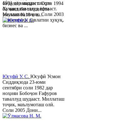
1981 дар шаҳри шаҳри
ба дунё омадааст. Соли 1994
Хуҷанд таваллуд ёфтааст.
ба мактаби таҳсилоти
Миллаташ тоҷик. Соли 2003
умумии №18-и ш...
Донишгоҳи давлатии ҳуқуқ,
бизнес ва ...
Юсуфӣ У. C.
Юсуфӣ Усмон
Сиддиқзода 23-юми
сентябри соли 1982 дар
ноҳияи Бобоҷон Ғафуров
таваллуд шудааст. Миллаташ
тоҷик, маълумоташ олӣ.
Соли 2005 Дони...