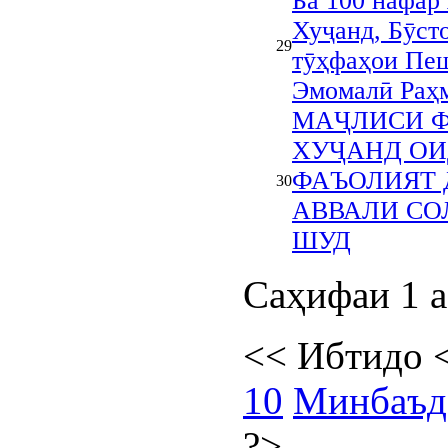
Ба 100 нафар
Хуҷанд, Бӯст
29
тӯҳфаҳои Пеш
Эмомалӣ Раҳм
МАҶЛИСИ 
ХУҶАНД ОИ
ФАЪОЛИЯТ 
30
АВВАЛИ СО
ШУД
Саҳифаи 1 а
<<
Ибтидо
10
Минбаъд
?>