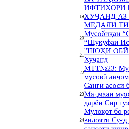
ИФТИХОРИ 
ХУҶАНД АЗ
19
МЕДАЛИ ТИ
Мусобиқаи “О
20
“Шукуфаи Ис
"ШОҲИ ОБӢ"
21
Хуҷанд
МТТ№23: Мус
22
мусовӣ анҷом
Санги асоси 
Маҷмааи муос
23
дарёи Сир гу
Мулоқот бо р
вилояти Суғд
24
саноати кишв