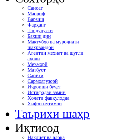
Саноат
Маориф
Варзиш
Фарҳанг
Тандурустӣ
Бахши дин
Мактубҳо ва муроҷиати
шаҳрвандон
Агентии меҳнат ва шуғли
аҳолӣ
Меъморӣ
Матбуот
Сайёҳӣ
Сармоягузорӣ
Иҷроиши буҷет
Истифодаи замин
Ҳолати фавқулодда
Хифзи иҷтимоӣ
Таърихи шаҳр
Иқтисод
Нақлиёт ва алоқа