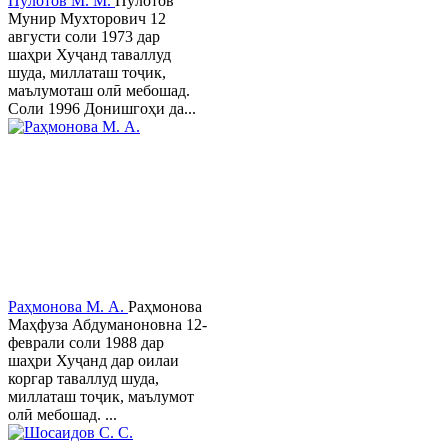
Пӯлотов М. М.
Пўлотов
Мунир Мухторович 12
августи соли 1973 дар
шаҳри Хуҷанд таваллуд
шуда, миллаташ тоҷик,
маълумоташ олӣ мебошад.
Соли 1996 Донишгоҳи да...
Раҳмонова М. А.
Раҳмонова
Маҳфуза Абдуманоновна 12-
феврали соли 1988 дар
шаҳри Хуҷанд дар оилаи
коргар таваллуд шуда,
миллаташ тоҷик, маълумот
олӣ мебошад. ...