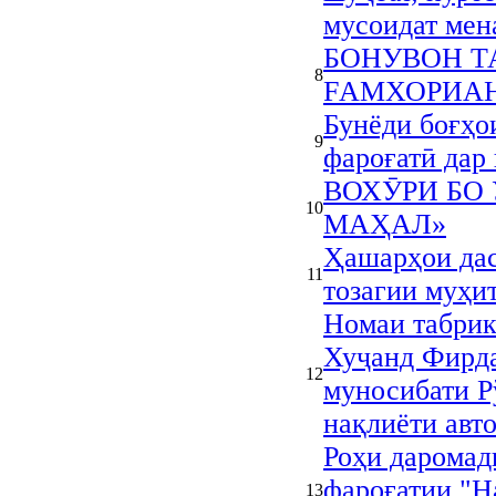
мусоидат мен
БОНУВОН Т
8
FАМХОРИА
Бунёди боғҳо
9
фароғатӣ дар
ВОХӮРИ БО
10
МАҲАЛ»
Ҳашарҳои дас
11
тозагии муҳи
Номаи табрик
Хуҷанд Фирд
12
муносибати Р
нақлиёти авт
Роҳи даромад
фароғатии "Н
13