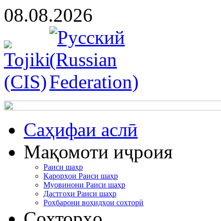
08.08.2026
Cаҳифаи аслӣ
Мақомоти иҷроия
Раиси шаҳр
Қарорҳои Раиси шаҳр
Муовинони Раиси шаҳр
Дастгоҳи Раиси шаҳр
Роҳбарони воҳидҳои сохторӣ
Сохторҳо