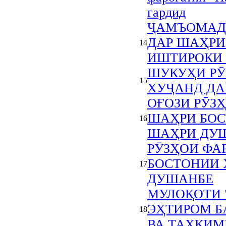
гардид
ҶАМЪОМАД
ДАР ШАҲРИ
14
ИШТИРОКИ 
ШУКУҲИ РӮ
15
ХУҶАНД ДА
ОҒОЗИ РӮЗ
ШАҲРИ БОС
16
ШАҲРИ ДУ
РӮЗҲОИ ФА
БОСТОНИИ 
17
ДУШАНБЕ
МУЛОҚОТИ 
ЭҲТИРОМ Б
18
ВА ТАҲКИМ