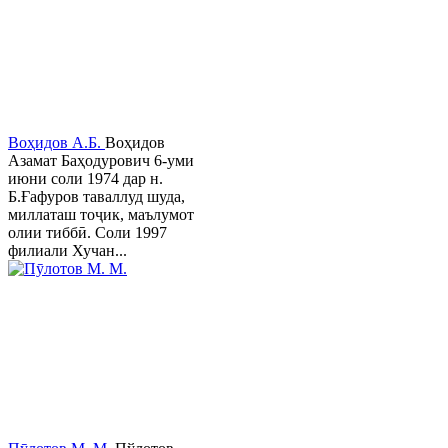
Воҳидов А.Б.
Воҳидов
Азамат Баҳодурович 6-уми
июни соли 1974 дар н.
Б.Ғафуров таваллуд шуда,
миллаташ тоҷик, маълумот
олии тиббӣ. Соли 1997
филиали Хучан...