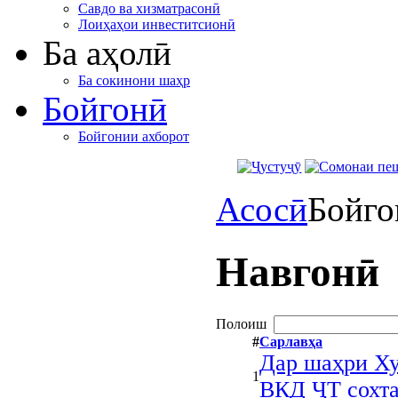
Савдо ва хизматрасонӣ
Лоиҳаҳои инвеститсионӣ
Ба аҳолӣ
Ба сокинони шаҳр
Бойгонӣ
Бойгонии ахборот
Асосӣ
Бойго
Навгонӣ
Полоиш
#
Сарлавҳа
Дар шаҳри Х
1
ВКД ҶТ сохт