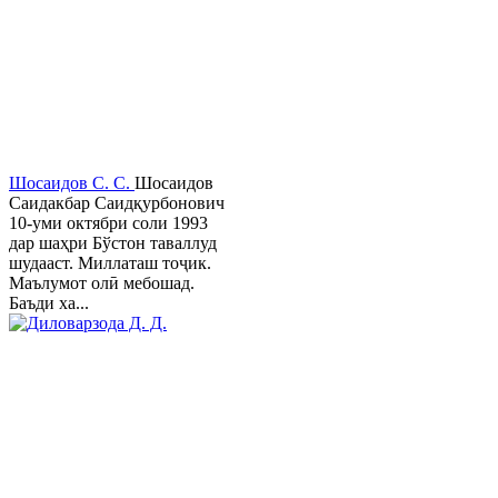
Шосаидов С. С.
Шосаидов
Саидакбар Саидқурбонович
10-уми октябри соли 1993
дар шаҳри Бўстон таваллуд
шудааст. Миллаташ тоҷик.
Маълумот олӣ мебошад.
Баъди ха...