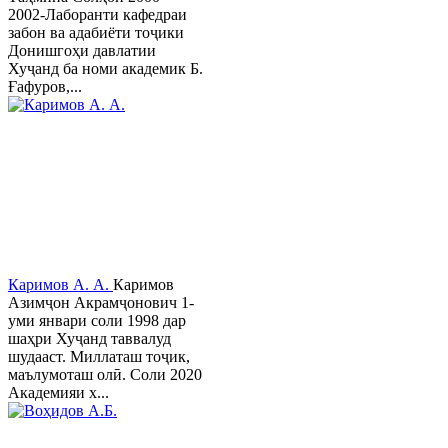
2002-Лаборанти кафедраи
забон ва адабиёти тоҷики
Донишгоҳи давлатии
Хуҷанд ба номи академик Б.
Ғафуров,...
Каримов А. А.
Каримов
Азимҷон Акрамҷонович 1-
уми январи соли 1998 дар
шаҳри Хуҷанд таввалуд
шудааст. Миллаташ тоҷик,
маълумоташ олӣ. Соли 2020
Академияи х...