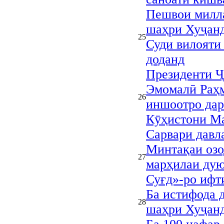
Пешвои милл
шаҳри Хуҷанд
25
Суди вилояти
доданд
Президенти Ҷ
Эмомалӣ Раҳм
26
иншоотро дар
Кӯҳистони Ма
Сарвари давл
Минтақаи озо
27
марҳилаи ду
Суғд»-ро ифт
Ба истифода д
28
шаҳри Хуҷан