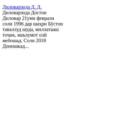
Диловарзода Д. Д.
Диловарзода Достон
Диловар 21уми феврали
соли 1996 дар шаҳри Бӯстон
таваллуд шуда, миллатааш
тоҷик, маълумот олӣ
мебошад. Соли 2018
Донишкад...