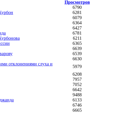
Просмотров
6790
 Курбон
6281
6079
6364
6427
нда
6781
Курбонова
6211
иссии
6365
6639
варову
6539
6630
кими отклонениями слуха и
5979
6208
7957
7052
6642
9488
уджанда
6133
6746
6665