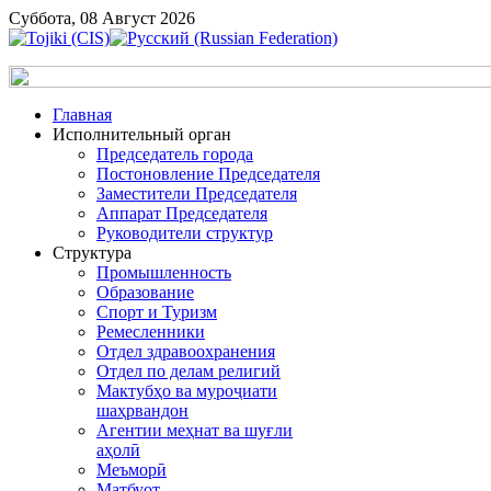
Суббота, 08 Август 2026
Главная
Исполнительный орган
Председатель города
Постоновление Председателя
Заместители Председателя
Аппарат Председателя
Руководители структур
Структура
Промышленность
Образование
Спорт и Туризм
Ремесленники
Отдел здравоохранения
Отдел по делам религий
Мактубҳо ва муроҷиати
шаҳрвандон
Агентии меҳнат ва шуғли
аҳолӣ
Меъморӣ
Матбуот