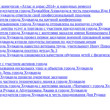
 конкурсов «Атлас и адрас-2014» и народных ремесел
едседателя города Раджаббоя Ахмадзода в честь праздника Иди
Худжанда отметили свой профессиональный праздник
ателя города Худжанда на научной конференции
ризывников города Худжанда отправлена на военную службу
центра услуг и торговли с участием председателя города Худжа
ателя города Худжанда с жителями махалли имени Корирахмата 
рода Худжанда провел первое заседание военной призывной ком
уджанда купили продукты питания по доступным ценам
рода Худжанда навестил ветерана труда, учительницу Нину Пиво
рода Худжанда посетил детсад № 3
рода Худжанда ознакомился качеством обучения детей с физичес
е с участием активов города
азвания нескольких улиц и объектов города Худжанда
и День города Худжанда
 Худжанда провели очередное заседание
о частного технического лицея в городе Худжанде
атель города Худжанда с жителями махали «Чорчарог» города Х
я Рудаки и Абдурахмана Джами в городе Худжанде
едседателя города Худжанда в честь празднования Дня Рудаки