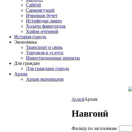
Сайёҳӣ
Сармоягузорӣ
Иҷроиши буҷет
Истифодаи замин
Ҳолати фавқулодда
Хифзи иҷтимоӣ
История города
Экономика
Транспорт и связь
Торговля и услуги
Инвестиционные проекты
Для граждан
Для граждани города
Архив
Архив материалов
Асосӣ
Архив
Навгонӣ
Фильтр по заголовкам