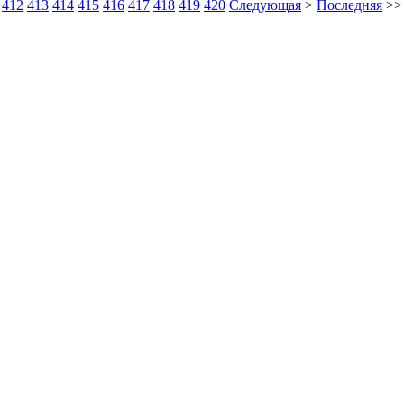
412
413
414
415
416
417
418
419
420
Следующая
>
Последняя
>>