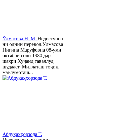
Ӯлмасова Н. М.
Недоступен
ни однин перевод.Ӯлмасова
Нигина Маруфовна 08-уми
октябри соли 1980 дар
шаҳри Хуҷанд таваллуд
шудааст. Миллаташ тоҷик,
маълумоташ...
Абдуқаҳҳорзода Т.
Недоступен ни однин