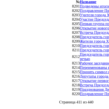
№
Название
8201
Подведены итоги
8202
Поздравление Пр
8203
Учителя города 
8204
Участие Председ
8205
Первая группа п
8206
Открытие нового 
8207
Встреча Председ
8208
Председатель го
8209
Жители города Х
8210
Председатель го
8211
Председатель го
Председатель го
8212
речью
8213
Рабочее заседани
8214
Переименованы н
8215
Принять символ 
8216
Депутаты города
8217
Открытие первог
8218
Встреча Председ
8219
Празднования Дн
8220
Поздравление Пр
Страница 411 из 440