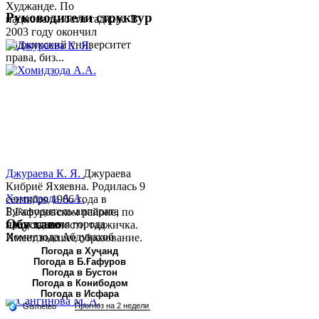
Худжанде. По
Руководители структур
национальности таджик. В
2003 году окончил
Таджикский университет
права, биз...
Джураева К. Я.
Джураева
Кибриё Яхяевна. Родилась 9
Хомидзода А.А.
сентября 1966 года в
Руководитель аппарата
Б.Гафуровском районе, по
Обу хаво
председателя города
национальности таджичка.
Хомидзода Абдувахоб
Имеет высшее образование.
Абдумаджид родился 8
В 1997 ...
Погода в Хуҷанд
Погода в Б.Ғафуров
июня 1978 года в городе
Погода в Бустон
Худжанде. По
Погода в Конибодом
национальности...
Погода в Исфара