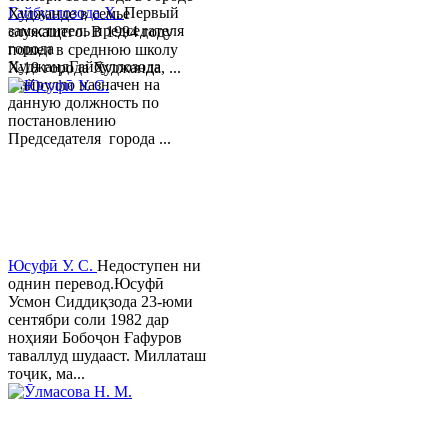
Гайбуллозода Х.
Первый
Худжанде в семье
заместитель председателя
служащего. В 1994 году
города
пошел в среднюю школу
ХуджандГайбуллозода
№18 города Худжанда, ...
Хайрулло назначен на
данную должность по
постановлению
Председателя города ...
Юсуфӣ У. C.
Недоступен ни
однин перевод.Юсуфӣ
Усмон Сиддиқзода 23-юми
сентябри соли 1982 дар
ноҳияи Бобоҷон Ғафуров
таваллуд шудааст. Миллаташ
тоҷик, ма...