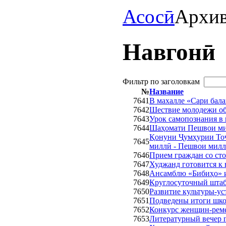
Асосӣ
Архи
Навгонӣ
Фильтр по заголовкам
№
Название
7641
В махалле «Сари бала
7642
Шествие молодежи об
7643
Урок самопознания в
7644
Шаҳомати Пешвои ми
Қонуни Ҷумҳурии Тоҷ
7645
миллӣ - Пешвои милла
7646
Прием граждан со ст
7647
Худжанд готовится к 
7648
Ансамблю «Бибиҳо» и
7649
Круглосуточный штаб
7650
Развитие культуры-у
7651
Подведены итоги шк
7652
Конкурс женщин-рем
7653
Литературный вечер п