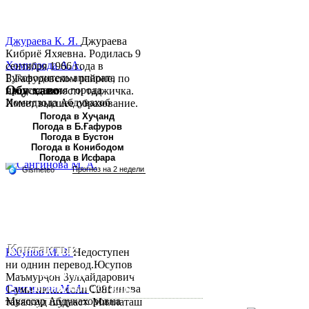
Джураева К. Я.
Джураева
Кибриё Яхяевна. Родилась 9
Хомидзода А.А.
сентября 1966 года в
Руководитель аппарата
Б.Гафуровском районе, по
Обу хаво
председателя города
национальности таджичка.
Хомидзода Абдувахоб
Имеет высшее образование.
Абдумаджид родился 8
В 1997 ...
Погода в Хуҷанд
Погода в Б.Ғафуров
июня 1978 года в городе
Погода в Бустон
Худжанде. По
Погода в Конибодом
национальности...
Погода в Исфара
Контакты:
Юсупов М. З.
Недоступен
ни однин перевод.Юсупов
Республика Таджикистан,
Маъмурҷон Зулҳайдарович
Согдийскый область,
Сангинова М. А.
Сангинова
1-уми июни соли 1981
Муяссар Абдукахоровна
таваллуд шудааст. Миллаташ
город Худжанд, проспект