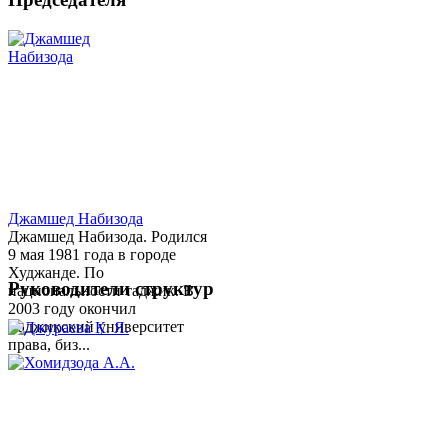
Джамшед Набизода
Джамшед Набизода. Родился
9 мая 1981 года в городе
Худжанде. По
Руководители структур
национальности таджик. В
2003 году окончил
Таджикский университет
права, биз...