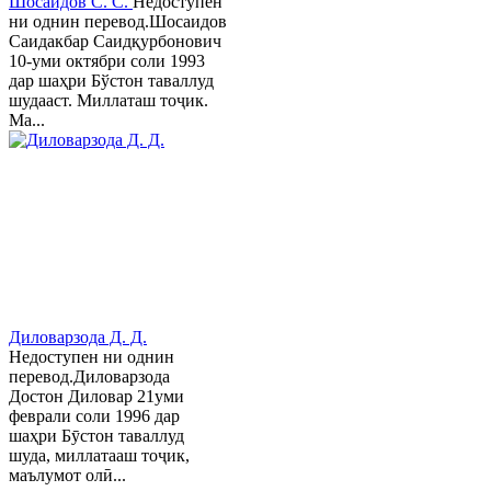
Шосаидов С. С.
Недоступен
ни однин перевод.Шосаидов
Саидакбар Саидқурбонович
10-уми октябри соли 1993
дар шаҳри Бўстон таваллуд
шудааст. Миллаташ тоҷик.
Ма...
Диловарзода Д. Д.
Недоступен ни однин
перевод.Диловарзода
Достон Диловар 21уми
феврали соли 1996 дар
шаҳри Бӯстон таваллуд
шуда, миллатааш тоҷик,
маълумот олӣ...