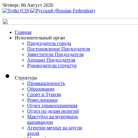
Четверг, 06 Август 2026
Главная
Исполнительный орган
Председатель города
Постоновление Председателя
Заместители Председателя
Аппарат Председателя
Руководители структур
Структура
Промышленность
Образование
Спорт и Туризм
Ремесленники
Отдел здравоохранения
Отдел по делам религий
Мактубҳо ва муроҷиати
шаҳрвандон
Агентии меҳнат ва шуғли
аҳолӣ