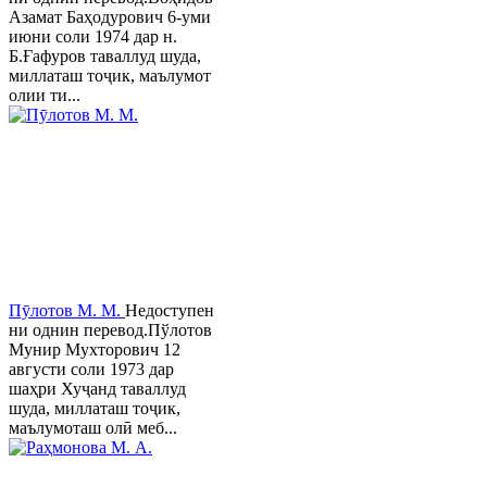
Азамат Баҳодурович 6-уми
июни соли 1974 дар н.
Б.Ғафуров таваллуд шуда,
миллаташ тоҷик, маълумот
олии ти...
Пӯлотов М. М.
Недоступен
ни однин перевод.Пўлотов
Мунир Мухторович 12
августи соли 1973 дар
шаҳри Хуҷанд таваллуд
шуда, миллаташ тоҷик,
маълумоташ олӣ меб...