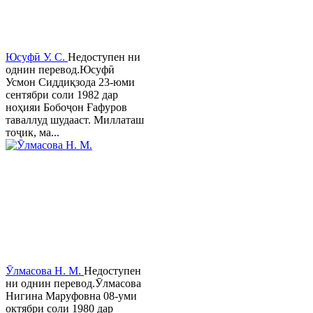
Юсуфӣ У. C.
Недоступен ни
однин перевод.Юсуфӣ
Усмон Сиддиқзода 23-юми
сентябри соли 1982 дар
ноҳияи Бобоҷон Ғафуров
таваллуд шудааст. Миллаташ
тоҷик, ма...
Ӯлмасова Н. М.
Недоступен
ни однин перевод.Ӯлмасова
Нигина Маруфовна 08-уми
октябри соли 1980 дар