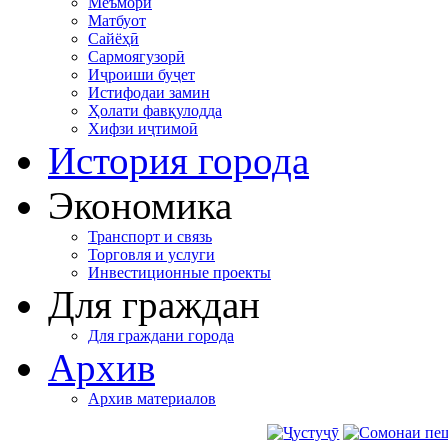
Меъморӣ
Матбуот
Сайёҳӣ
Сармоягузорӣ
Иҷроиши буҷет
Истифодаи замин
Ҳолати фавқулодда
Хифзи иҷтимоӣ
История города
Экономика
Транспорт и связь
Торговля и услуги
Инвестиционные проекты
Для граждан
Для граждани города
Архив
Архив материалов