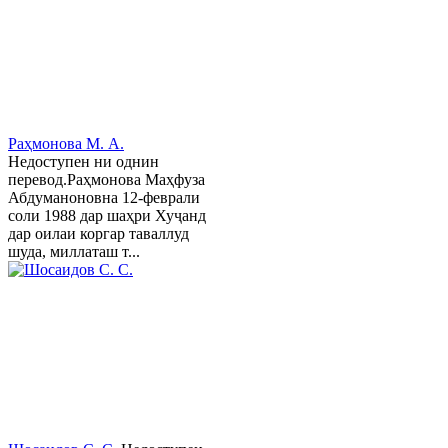
Раҳмонова М. А.
Недоступен ни однин
перевод.Раҳмонова Маҳфуза
Абдуманоновна 12-феврали
соли 1988 дар шаҳри Хуҷанд
дар оилаи коргар таваллуд
шуда, миллаташ т...