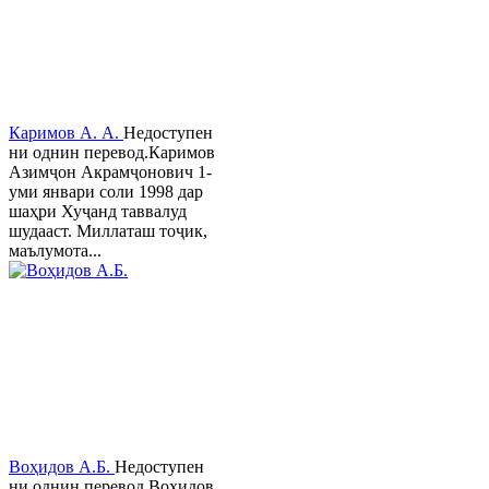
Каримов А. А.
Недоступен
ни однин перевод.Каримов
Азимҷон Акрамҷонович 1-
уми январи соли 1998 дар
шаҳри Хуҷанд таввалуд
шудааст. Миллаташ тоҷик,
маълумота...
Воҳидов А.Б.
Недоступен
ни однин перевод.Воҳидов