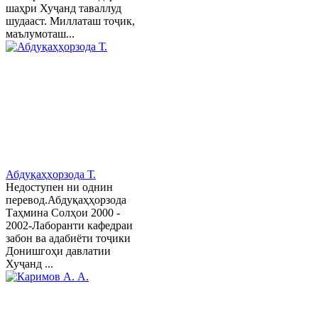
шаҳри Хуҷанд таваллуд
шудааст. Миллаташ тоҷик,
маълумоташ...
Абдуқаҳҳорзода Т.
Недоступен ни однин
перевод.Абдуқаҳҳорзода
Таҳмина Солҳои 2000 -
2002-Лаборанти кафедраи
забон ва адабиёти тоҷики
Донишгоҳи давлатии
Хуҷанд ...