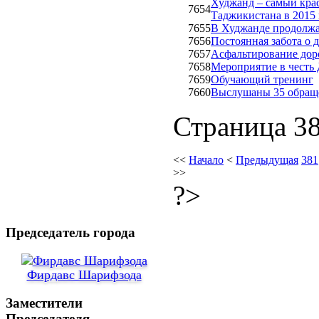
Худжанд – самый кра
7654
Таджикистана в 2015 
7655
В Худжанде продолжа
7656
Постоянная забота о д
7657
Асфальтирование дор
7658
Мероприятие в честь
7659
Обучающий тренинг
7660
Выслушаны 35 обращ
Страница 38
<<
Начало
<
Предыдущая
381
>>
?>
Председатель города
Фирдавс Шарифзода
Заместители
Председателя