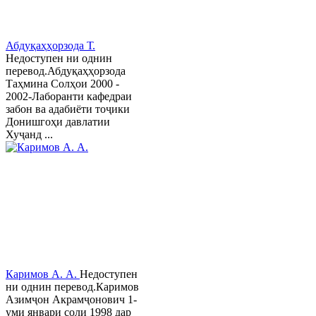
Абдуқаҳҳорзода Т.
Недоступен ни однин
перевод.Абдуқаҳҳорзода
Таҳмина Солҳои 2000 -
2002-Лаборанти кафедраи
забон ва адабиёти тоҷики
Донишгоҳи давлатии
Хуҷанд ...
Каримов А. А.
Недоступен
ни однин перевод.Каримов
Азимҷон Акрамҷонович 1-
уми январи соли 1998 дар