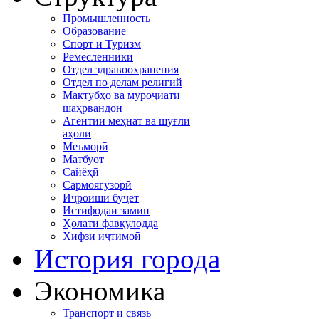
Промышленность
Образование
Спорт и Туризм
Ремесленники
Отдел здравоохранения
Отдел по делам религий
Мактубҳо ва муроҷиати
шаҳрвандон
Агентии меҳнат ва шуғли
аҳолӣ
Меъморӣ
Матбуот
Сайёҳӣ
Сармоягузорӣ
Иҷроиши буҷет
Истифодаи замин
Ҳолати фавқулодда
Хифзи иҷтимоӣ
История города
Экономика
Транспорт и связь