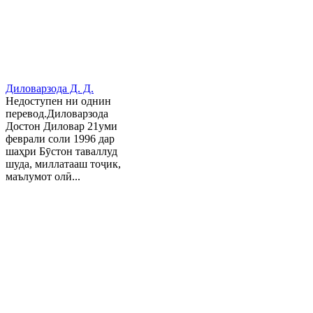
Диловарзода Д. Д.
Недоступен ни однин
перевод.Диловарзода
Достон Диловар 21уми
феврали соли 1996 дар
шаҳри Бӯстон таваллуд
шуда, миллатааш тоҷик,
маълумот олӣ...