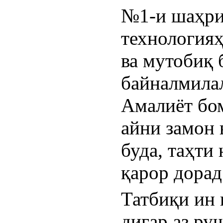
№1-и шаҳри 
технологияҳ
ва мутобиқ 
байналмилал
Амалиёт бом
айни замон 
буда, таҳти
қарор дорад
Татбиқи ин 
дигар аз ру