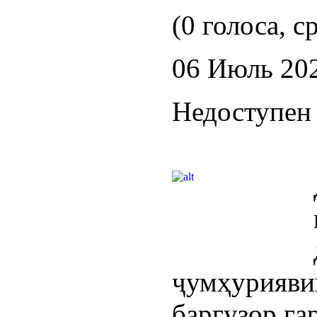
(0 голоса, с
06 Июль 20
Недоступен 
ҷумҳури
баргузор га