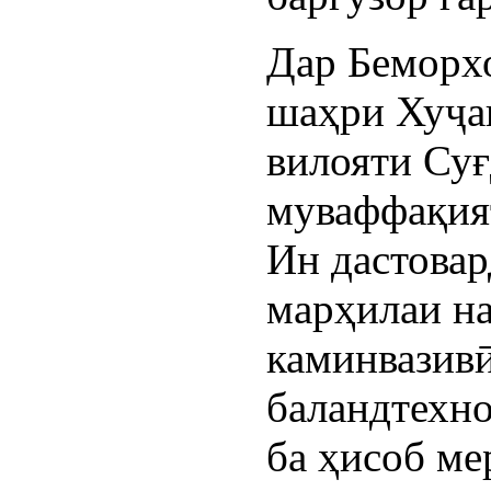
Дар Беморх
шаҳри Хуҷан
вилояти Суғ
муваффақият
Ин дастовар
марҳилаи на
каминвазивӣ
баландтехно
ба ҳисоб ме