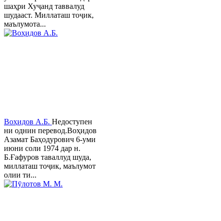
шаҳри Хуҷанд таввалуд
шудааст. Миллаташ тоҷик,
маълумота...
Воҳидов А.Б.
Недоступен
ни однин перевод.Воҳидов
Азамат Баҳодурович 6-уми
июни соли 1974 дар н.
Б.Ғафуров таваллуд шуда,
миллаташ тоҷик, маълумот
олии ти...