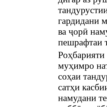
тандурустии
гардидани м
ва ҷорӣ нам
пешрафтаи 
Роҳбарияти 
муҳимро нат
соҳаи танду
сатҳи касби
намудани те