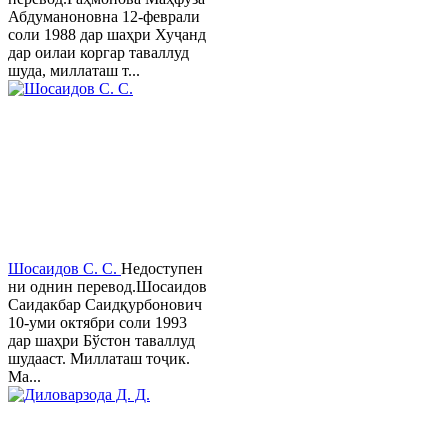
Абдуманоновна 12-феврали
соли 1988 дар шаҳри Хуҷанд
дар оилаи коргар таваллуд
шуда, миллаташ т...
Шосаидов С. С.
Недоступен
ни однин перевод.Шосаидов
Саидакбар Саидқурбонович
10-уми октябри соли 1993
дар шаҳри Бўстон таваллуд
шудааст. Миллаташ тоҷик.
Ма...