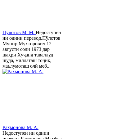
Пӯлотов М. М.
Недоступен
ни однин перевод.Пўлотов
Мунир Мухторович 12
августи соли 1973 дар
шаҳри Хуҷанд таваллуд
шуда, миллаташ тоҷик,
маълумоташ олӣ меб...
Раҳмонова М. А.
Недоступен ни однин
перевод.Раҳмонова Маҳфуза