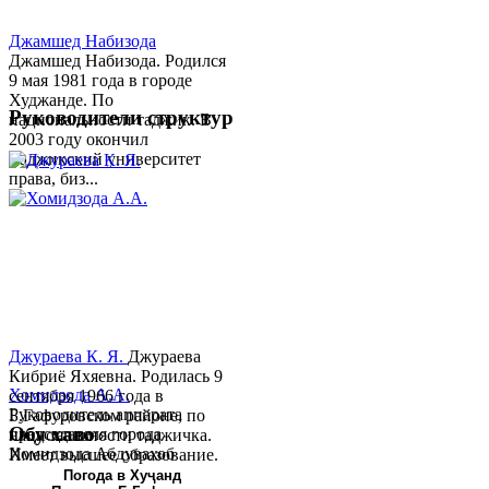
Джамшед Набизода
Джамшед Набизода. Родился
9 мая 1981 года в городе
Худжанде. По
Руководители структур
национальности таджик. В
2003 году окончил
Таджикский университет
права, биз...
Джураева К. Я.
Джураева
Кибриё Яхяевна. Родилась 9
Хомидзода А.А.
сентября 1966 года в
Руководитель аппарата
Б.Гафуровском районе, по
Обу хаво
председателя города
национальности таджичка.
Хомидзода Абдувахоб
Имеет высшее образование.
Абдумаджид родился 8
В 1997 ...
Погода в Хуҷанд