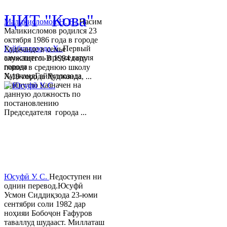
ЦИТ "Кова"
Маликисломов Н. Н.
Насим
Маликисломов родился 23
октября 1986 года в городе
Гайбуллозода Х.
Первый
Худжанде в семье
заместитель председателя
служащего. В 1994 году
города
пошел в среднюю школу
ХуджандГайбуллозода
№18 города Худжанда, ...
Хайрулло назначен на
данную должность по
постановлению
Председателя города ...
Юсуфӣ У. C.
Недоступен ни
однин перевод.Юсуфӣ
Усмон Сиддиқзода 23-юми
сентябри соли 1982 дар
ноҳияи Бобоҷон Ғафуров
таваллуд шудааст. Миллаташ