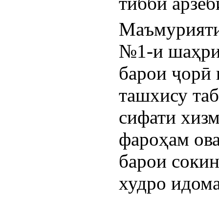
тиббӣ арзёб
Маъмурияти
№1-и шаҳри
барои ҷорӣ 
ташхису таб
сифати хизм
фароҳам ова
барои сокин
худро идома