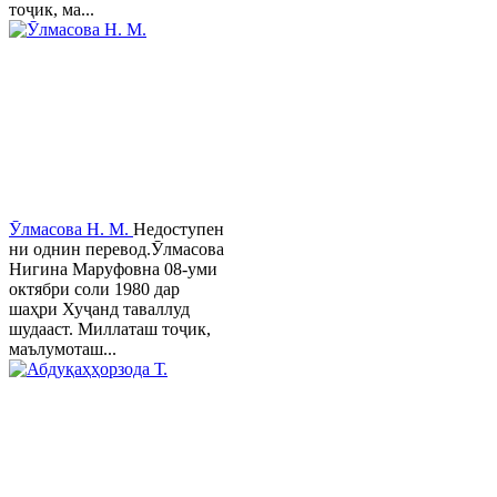
тоҷик, ма...
Ӯлмасова Н. М.
Недоступен
ни однин перевод.Ӯлмасова
Нигина Маруфовна 08-уми
октябри соли 1980 дар
шаҳри Хуҷанд таваллуд
шудааст. Миллаташ тоҷик,
маълумоташ...