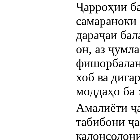
Ҷарроҳии ба
самараноки 
дараҷаи бал
он, аз ҷумла
фишорбаланд
хоб ва дига
моддаҳо ба 
Амалиёти ҷа
табибони ҷа
калонсолони