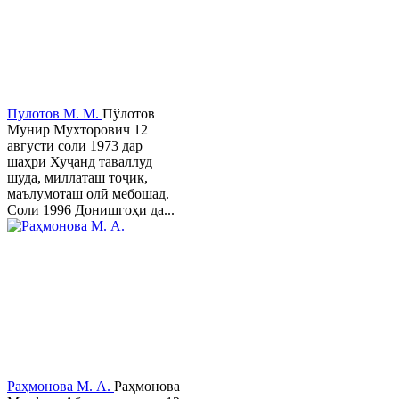
Пӯлотов М. М.
Пўлотов
Мунир Мухторович 12
августи соли 1973 дар
шаҳри Хуҷанд таваллуд
шуда, миллаташ тоҷик,
маълумоташ олӣ мебошад.
Соли 1996 Донишгоҳи да...
Раҳмонова М. А.
Раҳмонова