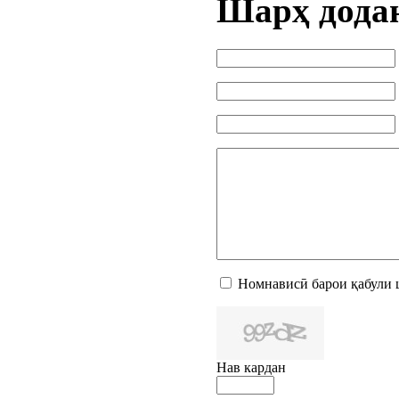
Шарҳ дода
Номнависӣ барои қабули 
Нав кардан