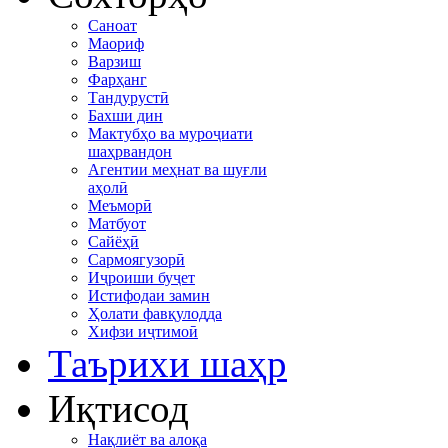
Саноат
Маориф
Варзиш
Фарҳанг
Тандурустӣ
Бахши дин
Мактубҳо ва муроҷиати
шаҳрвандон
Агентии меҳнат ва шуғли
аҳолӣ
Меъморӣ
Матбуот
Сайёҳӣ
Сармоягузорӣ
Иҷроиши буҷет
Истифодаи замин
Ҳолати фавқулодда
Хифзи иҷтимоӣ
Таърихи шаҳр
Иқтисод
Нақлиёт ва алоқа