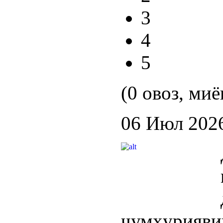
3
4
5
(0 овоз, миё
06 Июл 202
ҷумҳури