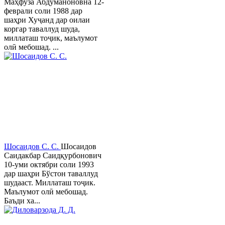
Маҳфуза Абдуманоновна 12-
феврали соли 1988 дар
шаҳри Хуҷанд дар оилаи
коргар таваллуд шуда,
миллаташ тоҷик, маълумот
олӣ мебошад. ...
Шосаидов С. С.
Шосаидов
Саидакбар Саидқурбонович
10-уми октябри соли 1993
дар шаҳри Бўстон таваллуд
шудааст. Миллаташ тоҷик.
Маълумот олӣ мебошад.
Баъди ха...