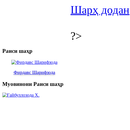
Шарҳ додан
?>
Раиси шаҳр
Фирдавс Шарифзода
Муовинони Раиси шаҳр