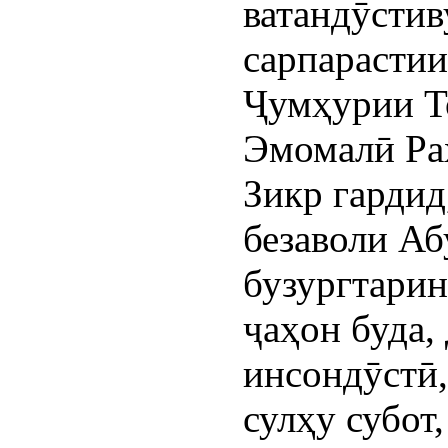
ватандӯстив
сарпарастии
Ҷумҳурии Т
Эмомалӣ Ра
Зикр гарди
безаволи Аб
бузургтари
ҷаҳон буда,
инсондӯстӣ,
сулҳу субот,