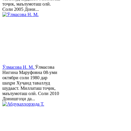
тоҷик, маълумоташ олӣ.
Соли 2005 Дони...
Ӯлмасова Н. М.
Ӯлмасова
Нигина Маруфовна 08-уми
октябри соли 1980 дар
шаҳри Хуҷанд таваллуд
шудааст. Миллаташ тоҷик,
маълумоташ олӣ. Соли 2010
Донишгоҳи да...