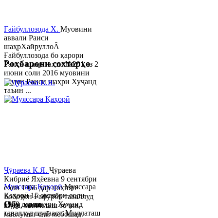
Ғайбуллозода Х.
Муовини
аввали Раиси
шаҳрХайруллоÂ
Ғайбуллозода бо қарори
Роҳбарони сохторҳо
Раиси шаҳр таҳти №281 аз 2
июни соли 2016 муовини
якуми Раиси шаҳри Хуҷанд
таъин ...
Ҷӯраева К.Я.
Ҷӯраева
Кибриё Яҳёевна 9 сентябри
Муяссара Қаҳорӣ
Муяссара
соли 1966 дар ноҳияи
Қаҳорӣ 15 октябри соли
Бобоҷон Ғафуров таваллуд
Обу хаво
1979 дар шаҳри Хуҷанд
шуда, миллаташ тоҷик,
таваллуд шудааст. Миллаташ
маълумот олӣ мебошад.