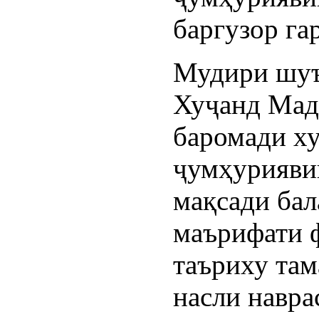
баргузор га
Мудири шуъ
Хуҷанд Мад
баромади ху
ҷумҳурияви
мақсади ба
маърифати ф
таъриху там
насли навра