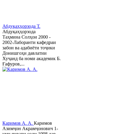
Абдуқаҳҳорзода Т.
Абдуқаҳҳорзода
Таҳмина Солҳои 2000 -
2002-Лаборанти кафедраи
забон ва адабиёти тоҷики
Донишгоҳи давлатии
Хуҷанд ба номи академик Б.
Ғафуров,...
Каримов А. А.
Каримов
Азимҷон Акрамҷонович 1-
уми январи соли 1998 дар