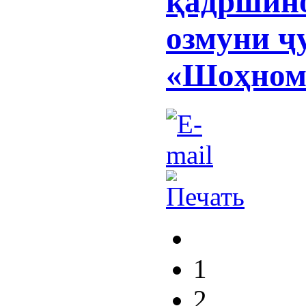
қадршино
озмуни ҷ
«Шоҳном
1
2