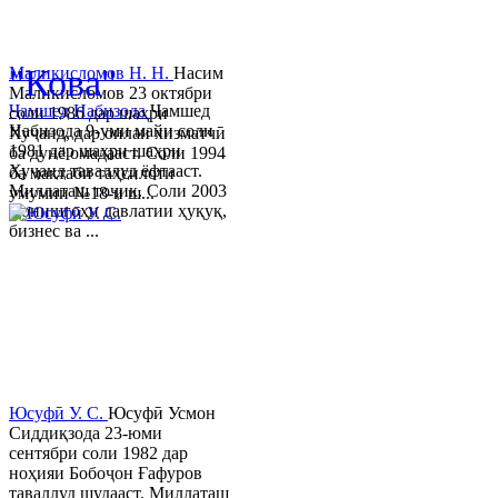
© 2013-2023 Таҳиягар ва дас
"Кова"
Маликисломов Н. Н.
Насим
Маликисломов 23 октябри
Ҷамшед Набизода
Ҷамшед
соли 1986 дар шаҳри
Набизода 9-уми майи соли
Хуҷанд, дар оилаи хизматчӣ
1981 дар шаҳри шаҳри
ба дунё омадааст. Соли 1994
Хуҷанд таваллуд ёфтааст.
ба мактаби таҳсилоти
Миллаташ тоҷик. Соли 2003
умумии №18-и ш...
Донишгоҳи давлатии ҳуқуқ,
бизнес ва ...
Юсуфӣ У. C.
Юсуфӣ Усмон
Сиддиқзода 23-юми
сентябри соли 1982 дар
ноҳияи Бобоҷон Ғафуров
таваллуд шудааст. Миллаташ