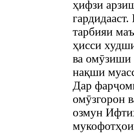
ҳифзи арзи
гардидааст.
тарбияи маъ
ҳисси худш
ва омӯзиши 
нақши муасс
Дар фарҷоми
омӯзгорон 
озмун Ифти
мукофотҳои