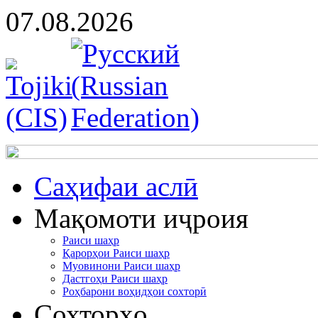
07.08.2026
Cаҳифаи аслӣ
Мақомоти иҷроия
Раиси шаҳр
Қарорҳои Раиси шаҳр
Муовинони Раиси шаҳр
Дастгоҳи Раиси шаҳр
Роҳбарони воҳидҳои сохторӣ
Сохторҳо