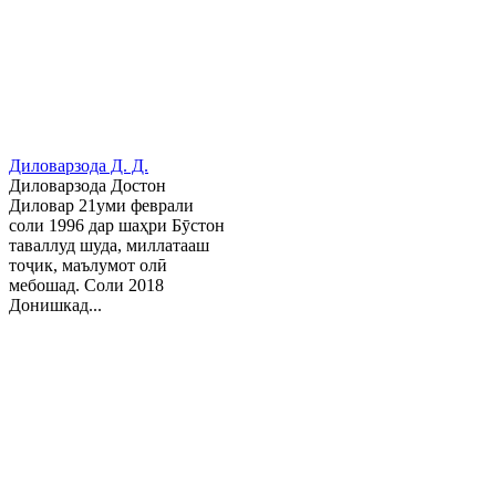
Диловарзода Д. Д.
Диловарзода Достон
Диловар 21уми феврали
соли 1996 дар шаҳри Бӯстон
таваллуд шуда, миллатааш
тоҷик, маълумот олӣ
мебошад. Соли 2018
Донишкад...