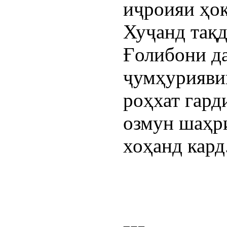
иҷроияи ҳо
Хуҷанд тақд
Ғолибони д
ҷумҳурияви
роҳхат гард
озмун шаҳр
хоҳанд кард