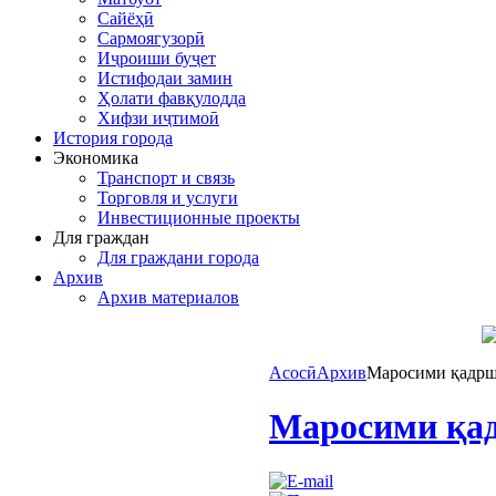
Сайёҳӣ
Сармоягузорӣ
Иҷроиши буҷет
Истифодаи замин
Ҳолати фавқулодда
Хифзи иҷтимоӣ
История города
Экономика
Транспорт и связь
Торговля и услуги
Инвестиционные проекты
Для граждан
Для граждани города
Архив
Архив материалов
Асосӣ
Архив
Маросими қадрш
Маросими қад