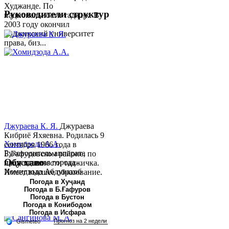
Худжанде. По
Руководители структур
национальности таджик. В
2003 году окончил
Таджикский университет
права, биз...
Джураева К. Я.
Джураева
Кибриё Яхяевна. Родилась 9
Хомидзода А.А.
сентября 1966 года в
Руководитель аппарата
Б.Гафуровском районе, по
Обу хаво
председателя города
национальности таджичка.
Хомидзода Абдувахоб
Имеет высшее образование.
Абдумаджид родился 8
В 1997 ...
Погода в Хуҷанд
Погода в Б.Ғафуров
июня 1978 года в городе
Погода в Бустон
Худжанде. По
Погода в Конибодом
национальности...
Погода в Исфара