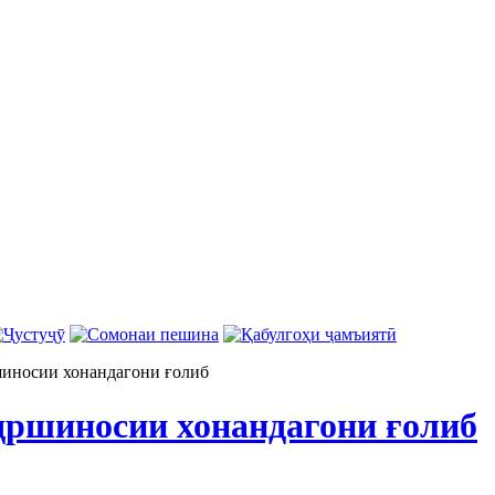
иносии хонандагони ғолиб
ршиносии хонандагони ғолиб