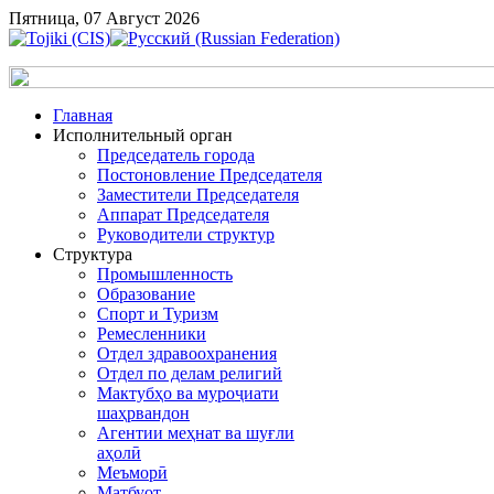
Пятница, 07 Август 2026
Главная
Исполнительный орган
Председатель города
Постоновление Председателя
Заместители Председателя
Аппарат Председателя
Руководители структур
Структура
Промышленность
Образование
Спорт и Туризм
Ремесленники
Отдел здравоохранения
Отдел по делам религий
Мактубҳо ва муроҷиати
шаҳрвандон
Агентии меҳнат ва шуғли
аҳолӣ
Меъморӣ
Матбуот