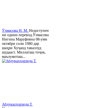
Ӯлмасова Н. М.
Недоступен
ни однин перевод.Ӯлмасова
Нигина Маруфовна 08-уми
октябри соли 1980 дар
шаҳри Хуҷанд таваллуд
шудааст. Миллаташ тоҷик,
маълумоташ...
Абдуқаҳҳорзода Т.