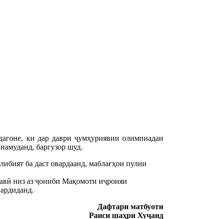
агоне, ки дар даври ҷумҳуриявии олимпиадаи
намуданд, баргузор шуд.
либият ба даст овардаанд, маблағҳои пулии
авӣ низ аз ҷониби Мақомоти иҷроияи
гардиданд.
Дафтари матбуоти
Раиси шаҳри Хуҷанд