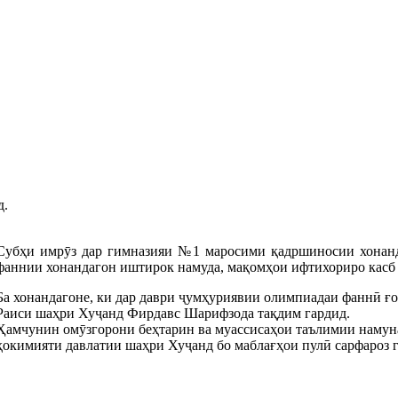
д.
Субҳи имрӯз дар гимназияи №1 маросими қадршиносии хонанд
фаннии хонандагон иштирок намуда, мақомҳои ифтихориро касб 
Ба хонандагоне, ки дар даври ҷумҳуриявии олимпиадаи фаннӣ ғо
Раиси шаҳри Хуҷанд Фирдавс Шарифзода тақдим гардид.
Ҳамчунин омӯзгорони беҳтарин ва муассисаҳои таълимии намун
ҳокимияти давлатии шаҳри Хуҷанд бо маблағҳои пулӣ сарфароз 