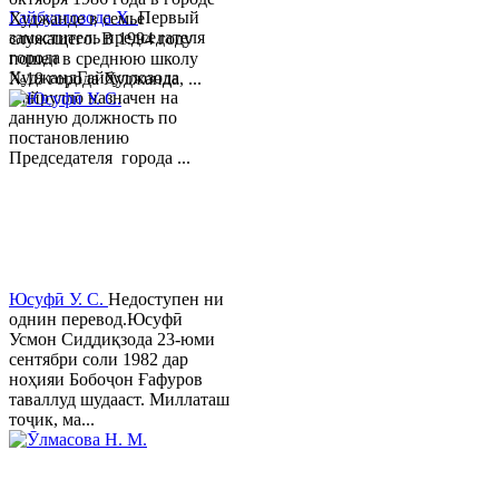
Гайбуллозода Х.
Первый
Худжанде в семье
заместитель председателя
служащего. В 1994 году
города
пошел в среднюю школу
ХуджандГайбуллозода
№18 города Худжанда, ...
Хайрулло назначен на
данную должность по
постановлению
Председателя города ...
Юсуфӣ У. C.
Недоступен ни
однин перевод.Юсуфӣ
Усмон Сиддиқзода 23-юми
сентябри соли 1982 дар
ноҳияи Бобоҷон Ғафуров
таваллуд шудааст. Миллаташ
тоҷик, ма...