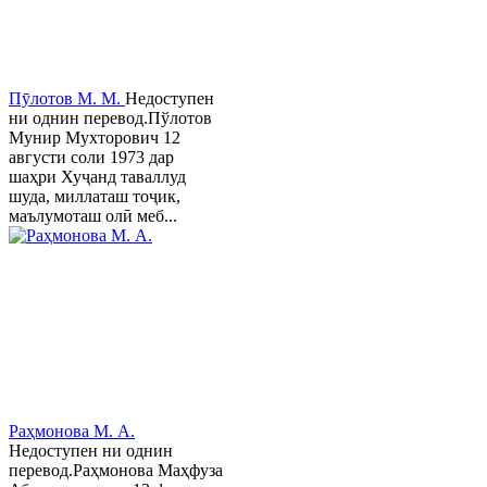
Пӯлотов М. М.
Недоступен
ни однин перевод.Пўлотов
Мунир Мухторович 12
августи соли 1973 дар
шаҳри Хуҷанд таваллуд
шуда, миллаташ тоҷик,
маълумоташ олӣ меб...
Раҳмонова М. А.
Недоступен ни однин
перевод.Раҳмонова Маҳфуза