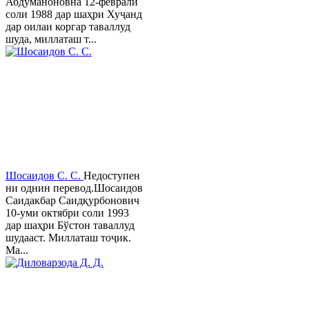
Абдуманоновна 12-феврали
соли 1988 дар шаҳри Хуҷанд
дар оилаи коргар таваллуд
шуда, миллаташ т...
Шосаидов С. С.
Недоступен
ни однин перевод.Шосаидов
Саидакбар Саидқурбонович
10-уми октябри соли 1993
дар шаҳри Бўстон таваллуд
шудааст. Миллаташ тоҷик.
Ма...