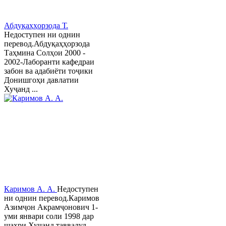
Абдуқаҳҳорзода Т.
Недоступен ни однин
перевод.Абдуқаҳҳорзода
Таҳмина Солҳои 2000 -
2002-Лаборанти кафедраи
забон ва адабиёти тоҷики
Донишгоҳи давлатии
Хуҷанд ...
Каримов А. А.
Недоступен
ни однин перевод.Каримов
Азимҷон Акрамҷонович 1-
уми январи соли 1998 дар
шаҳри Хуҷанд таввалуд