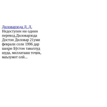
Диловарзода Д. Д.
Недоступен ни однин
перевод.Диловарзода
Достон Диловар 21уми
феврали соли 1996 дар
шаҳри Бӯстон таваллуд
шуда, миллатааш тоҷик,
маълумот олӣ...