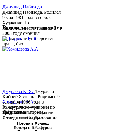
Джамшед Набизода
Джамшед Набизода. Родился
9 мая 1981 года в городе
Худжанде. По
Руководители структур
национальности таджик. В
2003 году окончил
Таджикский университет
права, биз...
Джураева К. Я.
Джураева
Кибриё Яхяевна. Родилась 9
Хомидзода А.А.
сентября 1966 года в
Руководитель аппарата
Б.Гафуровском районе, по
Обу хаво
председателя города
национальности таджичка.
Хомидзода Абдувахоб
Имеет высшее образование.
Абдумаджид родился 8
В 1997 ...
Погода в Хуҷанд
Погода в Б.Ғафуров
июня 1978 года в городе