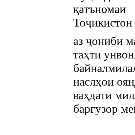
қатъном
Тоҷикистон
аз ҷониби 
таҳти унвон
байналмила
наслҳои оян
ваҳдати ми
баргузор ме