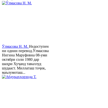
Ӯлмасова Н. М.
Недоступен
ни однин перевод.Ӯлмасова
Нигина Маруфовна 08-уми
октябри соли 1980 дар
шаҳри Хуҷанд таваллуд
шудааст. Миллаташ тоҷик,
маълумоташ...