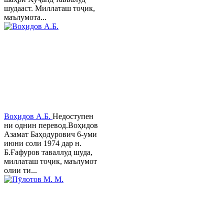
шудааст. Миллаташ тоҷик,
маълумота...
Воҳидов А.Б.
Недоступен
ни однин перевод.Воҳидов
Азамат Баҳодурович 6-уми
июни соли 1974 дар н.
Б.Ғафуров таваллуд шуда,
миллаташ тоҷик, маълумот
олии ти...