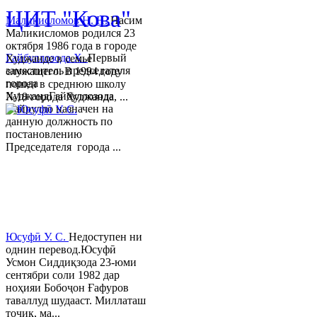
ЦИТ "Кова"
Маликисломов Н. Н.
Насим
Маликисломов родился 23
октября 1986 года в городе
Гайбуллозода Х.
Первый
Худжанде в семье
заместитель председателя
служащего. В 1994 году
города
пошел в среднюю школу
ХуджандГайбуллозода
№18 города Худжанда, ...
Хайрулло назначен на
данную должность по
постановлению
Председателя города ...
Юсуфӣ У. C.
Недоступен ни
однин перевод.Юсуфӣ
Усмон Сиддиқзода 23-юми
сентябри соли 1982 дар
ноҳияи Бобоҷон Ғафуров
таваллуд шудааст. Миллаташ
тоҷик, ма...