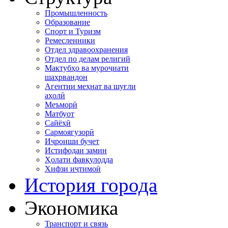
Промышленность
Образование
Спорт и Туризм
Ремесленники
Отдел здравоохранения
Отдел по делам религий
Мактубҳо ва муроҷиати
шаҳрвандон
Агентии меҳнат ва шуғли
аҳолӣ
Меъморӣ
Матбуот
Сайёҳӣ
Сармоягузорӣ
Иҷроиши буҷет
Истифодаи замин
Ҳолати фавқулодда
Хифзи иҷтимоӣ
История города
Экономика
Транспорт и связь