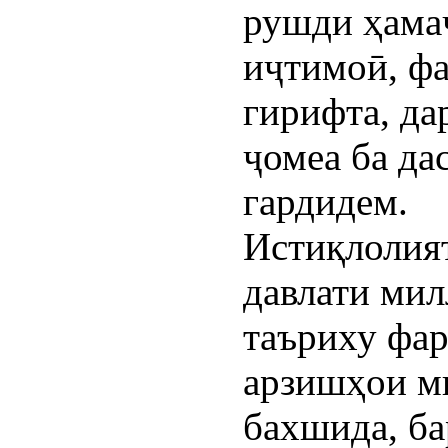
рушди ҳамаҷ
иҷтимоӣ, фа
гирифта, да
ҷомеа ба да
гардидем.
Истиқлолият
давлати мил
таъриху фар
арзишҳои м
бахшида, ба