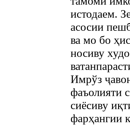
тамоми имк
истодаем. З
асосии пеш
ва мо бо ҳи
носиву худо
ватанпараст
Имрўз ҷаво
фаъолияти с
сиёсиву иқт
фарҳангии 