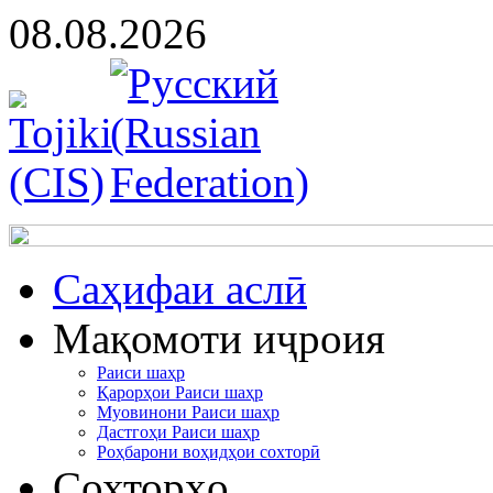
08.08.2026
Cаҳифаи аслӣ
Мақомоти иҷроия
Раиси шаҳр
Қарорҳои Раиси шаҳр
Муовинони Раиси шаҳр
Дастгоҳи Раиси шаҳр
Роҳбарони воҳидҳои сохторӣ
Сохторҳо