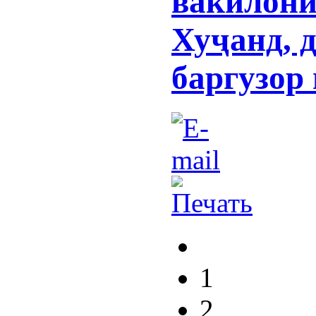
вакилони
Хуҷанд, 
баргузор
1
2