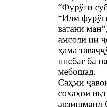
“Фурўғи суб
“Илм фурўғ
ватани ман”
амсоли ин ҷ
ҳама таваҷҷ
нисбат ба н
мебошад.
Саҳми ҷаво
соҳаҳои иқ
арзишманд б