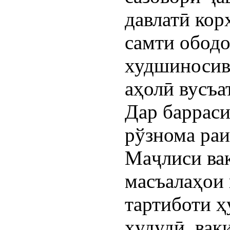
давлатӣ ко
самти обод
худшиносив
аҳолӣ вусъа
Дар баррас
рўзнома ра
Маҷлиси ва
масъалаҳои 
тартиботи ҳ
ҳудудӣ, вак