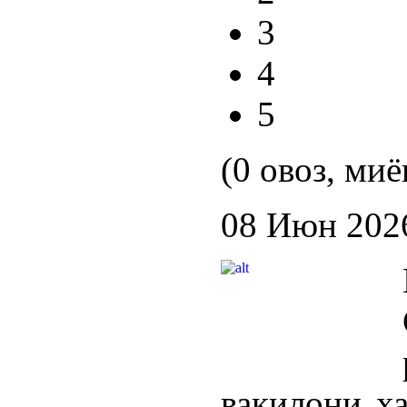
3
4
5
(0 овоз, миё
08 Июн 202
вакилони х