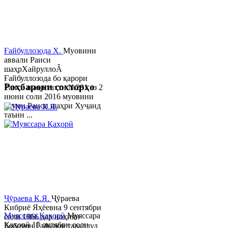
Ғайбуллозода Х.
Муовини
аввали Раиси
шаҳрХайруллоÂ
Ғайбуллозода бо қарори
Роҳбарони сохторҳо
Раиси шаҳр таҳти №281 аз 2
июни соли 2016 муовини
якуми Раиси шаҳри Хуҷанд
таъин ...
Ҷӯраева К.Я.
Ҷӯраева
Кибриё Яҳёевна 9 сентябри
Муяссара Қаҳорӣ
Муяссара
соли 1966 дар ноҳияи
Қаҳорӣ 15 октябри соли
Бобоҷон Ғафуров таваллуд