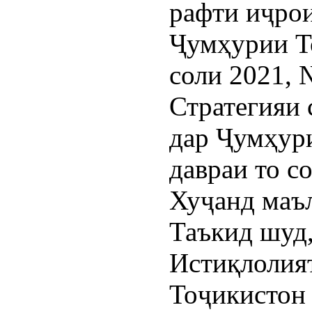
рафти иҷро
Ҷумҳурии То
соли 2021, 
Стратегияи 
дар Ҷумҳур
давраи то с
Хуҷанд маъ
Таъкид шуд,
Истиқлолия
Тоҷикистон 