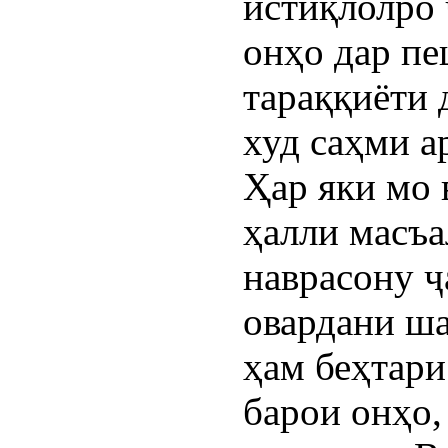
истиқлолро 
онҳо дар п
тараққиёти 
худ саҳми а
Ҳар яки мо 
ҳалли масъа
наврасону ҷ
овардани ш
ҳам беҳтари
барои онҳо,