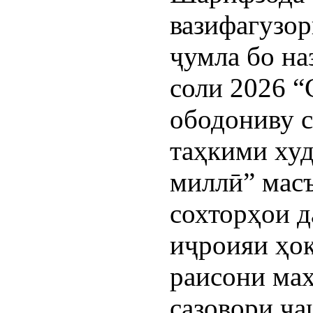
вазифагузор
ҷумла бо н
соли 2026 “
ободониву с
таҳкими ху
миллӣ” масъ
сохторҳои 
иҷроияи ҳок
раисони маҳ
сазовори ҷа