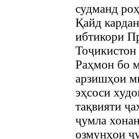
судманд роҳ
Қайд кардан
ибтикори П
Тоҷикистон
Раҳмон бо м
арзишҳои м
эҳсоси худ
тақвияти ҷа
ҷумла хона
озмунҳои ҷ