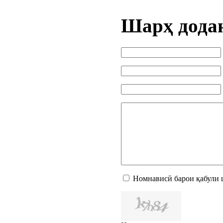
Шарҳ дода
Номнависӣ барои қабули 