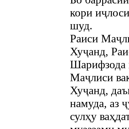
кори иҷлос
шуд.
Раиси Маҷл
Хуҷанд, Ра
Шарифзода
Маҷлиси ва
Хуҷанд, даъ
намуда, аз 
сулҳу ваҳда