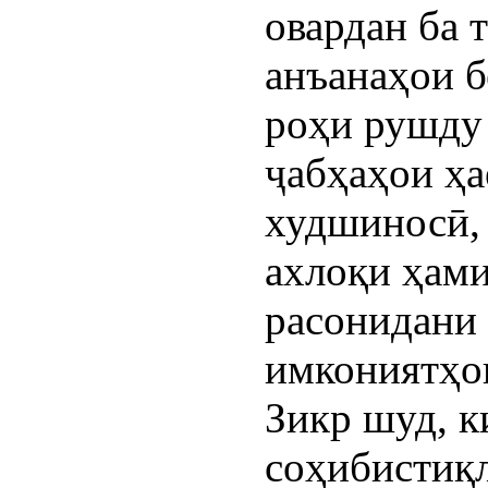
овардан ба 
анъанаҳои 
роҳи рушду
ҷабҳаҳои ҳа
худшиносӣ, 
ахлоқи ҳами
расонидани 
имкониятҳои
Зикр шуд, к
соҳибистиқл