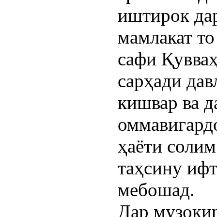
иштирок да
мамлакат то
сафи Қувваҳ
сарҳади дав
кишвар ва 
оммавигардо
ҳаёти солим
таҳсину ифт
мебошад.
Дар музокир