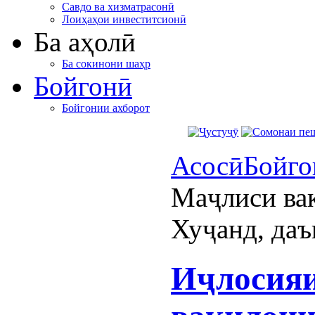
Савдо ва хизматрасонӣ
Лоиҳаҳои инвеститсионӣ
Ба аҳолӣ
Ба сокинони шаҳр
Бойгонӣ
Бойгонии ахборот
Асосӣ
Бойго
Маҷлиси ва
Хуҷанд, даъ
Иҷлосия