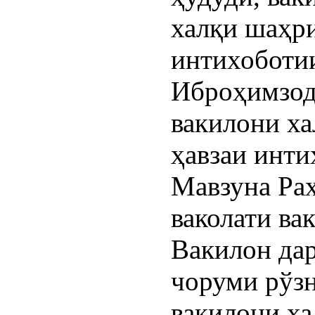
халқи шаҳри
интихоботи
Иброҳимзод
вакилони ха
ҳавзаи инти
Мавзуна Ра
ваколати ва
Вакилон дар
чоруми рўз
вакилони ха