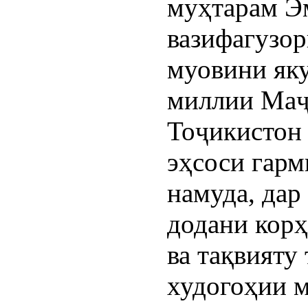
муҳтарам Э
вазифагузор
муовини як
миллии Маҷ
Тоҷикистон
эҳсоси гарм
намуда, дар
додани корҳ
ва тақвияту
худогоҳии м