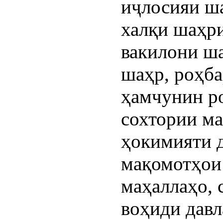
иҷлосияи ш
халқи шаҳри
вакилони ш
шаҳр, роҳба
ҳамчунин р
сохтории м
ҳокимияти д
мақомотҳои
маҳаллаҳо, 
воҳиди дав