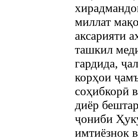
хирадмандо
миллат мақо
аксарияти а
ташкил меди
гардида, ҷа
корҳои ҷам
соҳибкорӣ в
диёр бештар
ҷониби Ҳук
имтиёзнок в