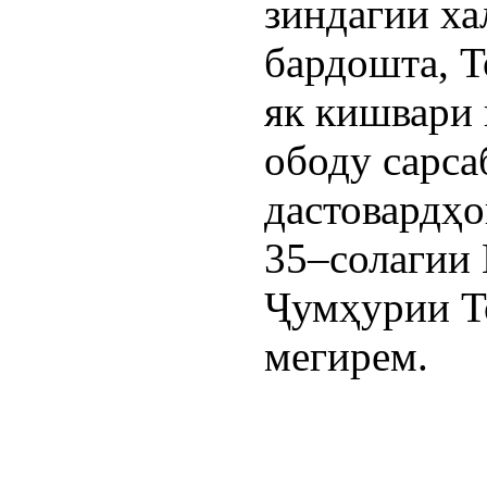
зиндагии ха
бардошта, Т
як кишвари
ободу сарса
дастовардҳо
35–солагии 
Ҷумҳурии Т
мегирем.