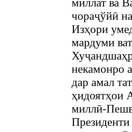
миллат ва В
чораҷўйӣ н
Изҳори умед
мардуми ва
Хуҷандшаҳр
некамонро а
дар амал та
ҳидоятҳои А
миллӣ-Пешв
Президенти