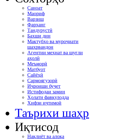
Саноат
Маориф
Варзиш
Фарҳанг
Тандурустӣ
Бахши дин
Мактубҳо ва муроҷиати
шаҳрвандон
Агентии меҳнат ва шуғли
аҳолӣ
Меъморӣ
Матбуот
Сайёҳӣ
Сармоягузорӣ
Иҷроиши буҷет
Истифодаи замин
Ҳолати фавқулодда
Хифзи иҷтимоӣ
Таърихи шаҳр
Иқтисод
Нақлиёт ва алоқа