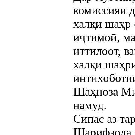
комиссияи 
халқи шаҳр 
иҷтимоӣ, ма
иттилоот, в
халқи шаҳри
интихоботи
Шаҳноза Ми
намуд.
Сипас аз та
Шарифзода 