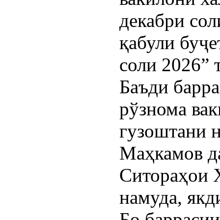
декабри сол
қабули буҷе
соли 2026” 
Баъди барр
рўзнома вак
гузоштани 
Маҳкамов д
Ситораҳои 
намуда, якд
Бо баррасии