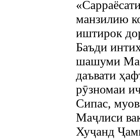
«Сарраёсати
манзилию к
иштирок до
Баъди инти
шашуми Маҷ
даъвати ҳаф
рӯзномаи и
Сипас, муов
Маҷлиси ва
Хуҷанд Ҷам