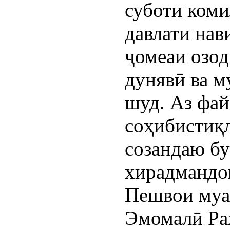
суботи коми
давлати нав
ҷомеаи озод
дунявӣ ва м
шуд. Аз фай
соҳибистиқл
созандаю бу
хирадмандо
Пешвои муа
Эмомалӣ Ра