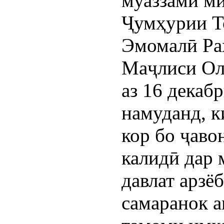
муаззами ми
Ҷумҳурии Т
Эмомалӣ Ра
Маҷлиси Ол
аз 16 декаб
намуданд, к
кор бо ҷаво
калидӣ дар 
давлат арзё
самаранок а