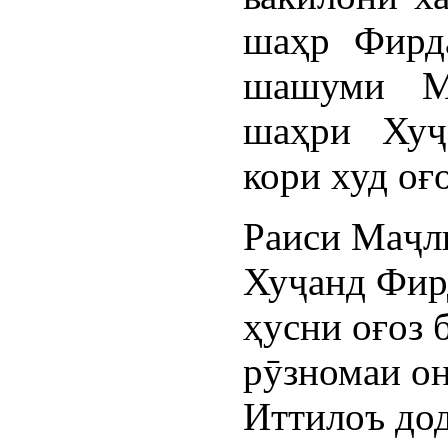
шаҳр Фирд
шашуми Ма
шаҳри Хуҷ
кори худ оғ
Раиси Маҷл
Хуҷанд Фир
ҳусни оғоз 
рӯзномаи о
Иттилоъ дод