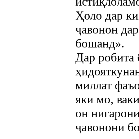
истиқлоламо
Ҳоло дар ки
ҷавонон да
бошанд».
Дар робита 
ҳидояткуна
миллат фаъо
яки мо, вак
он нигарони
ҷавонони б