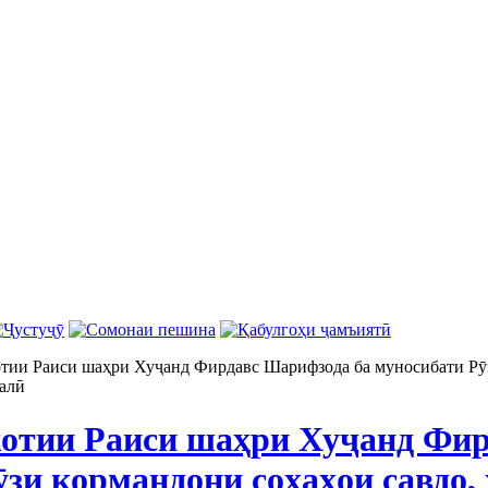
тии Раиси шаҳри Хуҷанд Фирдавс Шарифзода ба муносибати Рӯз
алӣ
отии Раиси шаҳри Хуҷанд Фир
ӯзи кормандони соҳаҳои савдо,