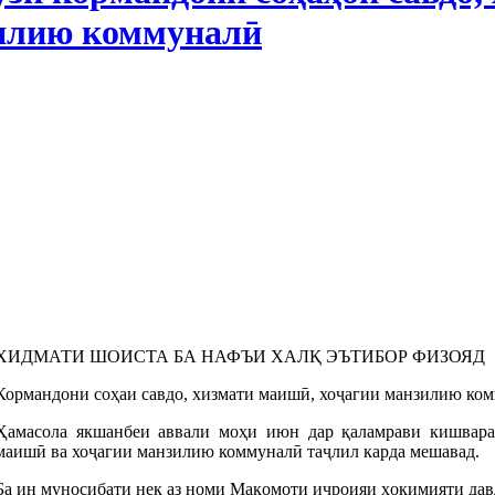
илию коммуналӣ
ХИДМАТИ ШОИСТА БА НАФЪИ ХАЛҚ ЭЪТИБОР ФИЗОЯД
Кормандони соҳаи савдо, хизмати маишӣ, хоҷагии манзилию ком
Ҳамасола якшанбеи аввали моҳи июн дар қаламрави кишвара
маишӣ ва хоҷагии манзилию коммуналӣ таҷлил карда мешавад.
Ба ин муносибати нек аз номи Мақомоти иҷроияи ҳокимияти дав