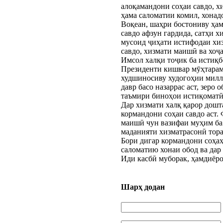
алоқамандони соҳаи савдо, 
ҳама саломатии комил, хонадо
Воқеан, шаҳри бостониву ҳа
савдо афзун гардида, сатҳи 
мусоид ҷиҳати истифодаи хи
савдо, хизмати маишӣ ва хоҷ
Имсол халқи тоҷик ба истиқ
Президенти кишвар мӯҳтарам 
худшиносиву худогоҳии миллӣ
давр басо назаррас аст, зеро
таъмири биноҳои истиқоматӣ 
Дар хизмати халқ қарор дошт
кормандони соҳаи савдо аст.
маишӣ чун вазифаи муҳим ба 
маданияти хизматрасонӣ тора
Бори дигар кормандони соҳа
саломатию хонаи обод ва дар
Иди касбӣ муборак, ҳамдиёр
Шарҳ додан