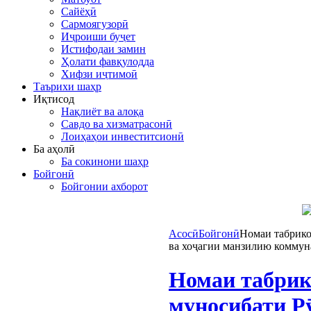
Сайёҳӣ
Сармоягузорӣ
Иҷроиши буҷет
Истифодаи замин
Ҳолати фавқулодда
Хифзи иҷтимоӣ
Таърихи шаҳр
Иқтисод
Нақлиёт ва алоқа
Савдо ва хизматрасонӣ
Лоиҳаҳои инвеститсионӣ
Ба аҳолӣ
Ба сокинони шаҳр
Бойгонӣ
Бойгонии ахборот
Асосӣ
Бойгонӣ
Номаи табрико
ва хоҷагии манзилию коммун
Номаи табрик
муносибати Р