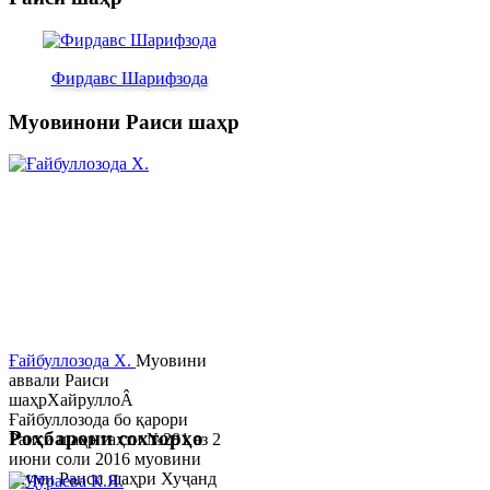
Фирдавс Шарифзода
Муовинони Раиси шаҳр
Ғайбуллозода Х.
Муовини
аввали Раиси
шаҳрХайруллоÂ
Ғайбуллозода бо қарори
Роҳбарони сохторҳо
Раиси шаҳр таҳти №281 аз 2
июни соли 2016 муовини
якуми Раиси шаҳри Хуҷанд