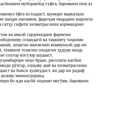
касбиашон муборакбод гуфта, барояшон пеш аз
акомул ёфта истодааст, шумори марказҳои
нии шаҳри азизамон, фароҳам овардани шароити
з сатҳу сифати хизматрасонии кормандони
стон ва амалӣ гардонидани фармони
ободониву созандагӣ ва тақвияту таҳкими
маишӣ, хоҷагии манзилию коммуналӣ дар ин
ӣ, таъмини тозагию озодагии ҳудуди шаҳр,
н сохтор вогузор шудааст.
уҳимбарори онҳо будан, рисолати касбии
аводи рўзгор, озуқаву ашё ва хизматрасонии
ааст ва боиси хушнудист, ки дар ин радиф
м розиву миннатдоранд.
иро бо иди касбӣ таҳният мегӯям, барояшон