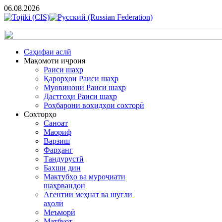
06.08.2026
Cаҳифаи аслӣ
Мақомоти иҷроия
Раиси шаҳр
Қарорҳои Раиси шаҳр
Муовинони Раиси шаҳр
Дастгоҳи Раиси шаҳр
Роҳбарони воҳидҳои сохторӣ
Сохторҳо
Саноат
Маориф
Варзиш
Фарҳанг
Тандурустӣ
Бахши дин
Мактубҳо ва муроҷиати
шаҳрвандон
Агентии меҳнат ва шуғли
аҳолӣ
Меъморӣ
Матбуот