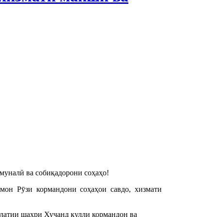
муналӣ ва собиқадорони соҳаҳо!
мон Рӯзи кормандони соҳаҳои савдо, хизмати
латии шаҳри Хуҷанд кулли кормандон ва