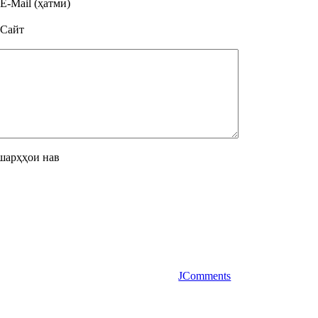
E-Mail (ҳатмӣ)
Сайт
шарҳҳои нав
JComments