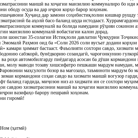
хизматрасонии маишӣ ва хоҷагии манзилию коммуналиро бо иди 
ни ободу осуда ва дар иҷрои корҳо барор хоҳонам.
мешаҷавони Хуҷанд дар замони соҳибистиқлолии кишвар рушду т
хизматрасонӣ ба аҳолӣ басо баланд шуда истодааст. Хуррамгардо
зматрасониҳои коммуналӣ ва болида намудани рўҳияи сокинон а
агии манзилию коммуналӣ вобастагии калон дорад.
боли шоистаи 35-солагии Истиқлоли давлатии Ҷумҳурии Тоҷики
Эмомалӣ Раҳмон оид ба «Соли 2026 соли вусъат додани корҳои 
» камари ҳиммат бастааст. Фаъолияти сохтори савдо, хизмати 
 ободонию сабзкорӣ, бунёдкорию созандагӣ, чароғонкунию гулкор
ва роҳи автомобилгарду пиёдагард асосан ба дӯши кормандони и
ан, молу маводи тозаву хишсифатро пешкаши мардум намудан, м
 Фаровонии маҳсулоти бозор ва мағозаҳо, таъминоти мардум бо м
зимаи кормандони соҳаи савдо ва хизмати маишӣ вогузор гардид
фт баланд гардида, миҷозон низ аз хидмати ин се сохтори муҳи
ҳои савдою хизматрасонии маишӣ ва хоҷагии манзилию коммунал
 иҷрои вазифаҳо барору пешравӣ хоҳонам.
они гиромӣ!
Ном (ҳатмӣ)