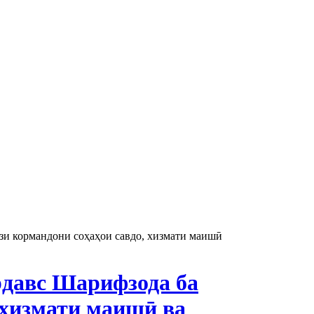
и кормандони соҳаҳои савдо, хизмати маишӣ
давс Шарифзода ба
 хизмати маишӣ ва