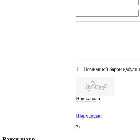
Номнависӣ барои қабули 
Нав кардан
Шарҳ додан
?>
Раиси шаҳр