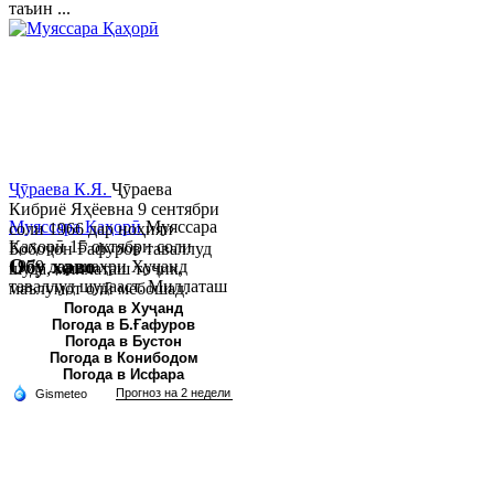
таъин ...
Ҷӯраева К.Я.
Ҷӯраева
Кибриё Яҳёевна 9 сентябри
Муяссара Қаҳорӣ
Муяссара
соли 1966 дар ноҳияи
Қаҳорӣ 15 октябри соли
Бобоҷон Ғафуров таваллуд
Обу хаво
1979 дар шаҳри Хуҷанд
шуда, миллаташ тоҷик,
таваллуд шудааст. Миллаташ
маълумот олӣ мебошад.
тоҷик. Маълумот олӣ. Соли
Соли 1997 Донишг...
Погода в Хуҷанд
Погода в Б.Ғафуров
2002 Донишгоҳи давлатии
Погода в Бустон
Хуҷанд ба...
Погода в Конибодом
Погода в Исфара