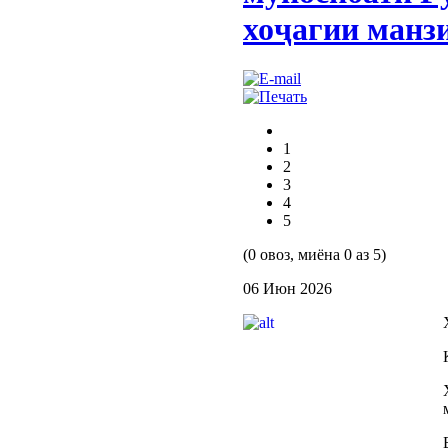
хоҷагии манз
1
2
3
4
5
(0 овоз, миёна 0 аз 5)
06 Июн 2026