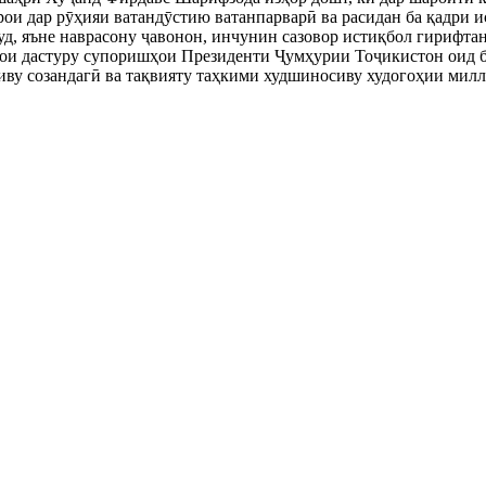
рои дар рӯҳияи ватандӯстию ватанпарварӣ ва расидан ба қадри и
уд, яъне наврасону ҷавонон, инчунин сазовор истиқбол гирифт
ои дастуру супоришҳои Президенти Ҷумҳурии Тоҷикистон оид б
иву созандагӣ ва тақвияту таҳкими худшиносиву худогоҳии милл