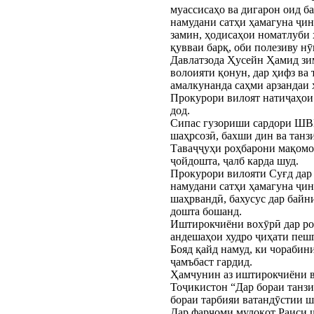
муассисаҳо ва дигарон оид б
намудани сатҳи ҳамагуна ҷин
замин, ҳодисаҳои номатлуби 
қувваи барқ, оби полезиву н
Давлатзода Ҳусейн Ҳамид зим
волоияти қонун, дар ҳифз ва
амалкунанда саҳми арзандаи х
Прокурори вилоят натиҷаҳои 
дод.
Сипас гузориши сардори ШВК
шаҳрсозӣ, бахши дин ва танз
Таваҷҷуҳи роҳбарони мақомо
ҷойдошта, ҷалб карда шуд.
Прокурори вилояти Суғд дар 
намудани сатҳи ҳамагуна ҷин
шаҳрвандӣ, бахусус дар байн
дошта бошанд.
Иштирокчиёни вохӯрӣ дар роб
андешаҳои худро ҷиҳати пешг
Бояд қайд намуд, ки чорабин
ҷамъбаст гардид.
Ҳамчунин аз иштирокчиёни во
Тоҷикистон “Дар бораи танзи
бораи тарбияи ватандӯстии ш
Дар фарҷоми мулоқот Раиси 