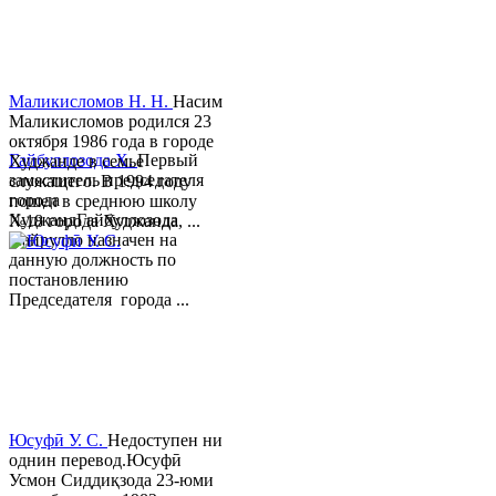
Маликисломов Н. Н.
Насим
Маликисломов родился 23
октября 1986 года в городе
Гайбуллозода Х.
Первый
Худжанде в семье
заместитель председателя
служащего. В 1994 году
города
пошел в среднюю школу
ХуджандГайбуллозода
№18 города Худжанда, ...
Хайрулло назначен на
данную должность по
постановлению
Председателя города ...
Юсуфӣ У. C.
Недоступен ни
однин перевод.Юсуфӣ
Усмон Сиддиқзода 23-юми