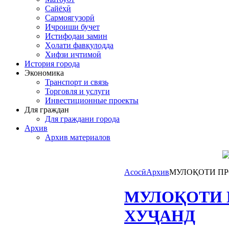
Сайёҳӣ
Сармоягузорӣ
Иҷроиши буҷет
Истифодаи замин
Ҳолати фавқулодда
Хифзи иҷтимоӣ
История города
Экономика
Транспорт и связь
Торговля и услуги
Инвестиционные проекты
Для граждан
Для граждани города
Архив
Архив материалов
Асосӣ
Архив
МУЛОҚОТИ ПР
МУЛОҚОТИ 
ХУҶАНД