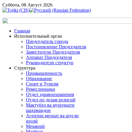
Суббота, 08 Август 2026
Главная
Исполнительный орган
Председатель города
Постоновление Председателя
Заместители Председателя
Аппарат Председателя
Руководители структур
Структура
Промышленность
Образование
Спорт и Туризм
Ремесленники
Отдел здравоохранения
Отдел по делам религий
Мактубҳо ва муроҷиати
шаҳрвандон
Агентии меҳнат ва шуғли
аҳолӣ
Меъморӣ
Матбуот