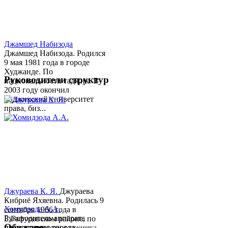
Джамшед Набизода
Джамшед Набизода. Родился
9 мая 1981 года в городе
Худжанде. По
Руководители структур
национальности таджик. В
2003 году окончил
Таджикский университет
права, биз...
Джураева К. Я.
Джураева
Кибриё Яхяевна. Родилась 9
Хомидзода А.А.
сентября 1966 года в
Руководитель аппарата
Б.Гафуровском районе, по
Обу хаво
председателя города
национальности таджичка.