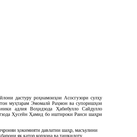
йлони дастуру роҳнамоиҳои Асосгузори сулҳу
стон муҳтарам Эмомалӣ Раҳмон ва супоришҳои
вники адлия Воҳидзода Ҳабибулло Сайдулло
атзода Ҳусейн Ҳамид бо иштироки Раиси шаҳри
иҷроияи ҳокимияти давлатии шаҳр, масъулини
ҳбарони як қатор корхона ва ташкилоту