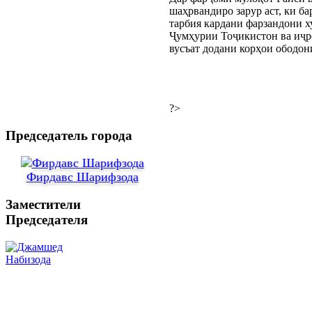
шаҳрвандиро зарур аст, ки ба
тарбия кардани фарзандони х
Ҷумҳурии Тоҷикистон ва иҷр
вусъат додани корҳои ободон
?>
Председатель города
Фирдавс Шарифзода
Заместители
Председателя