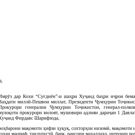
д.
Имрӯз дар Кохи “Суғдиён”-и шаҳри Хуҷанд баҳри иҷрои бема
Ваҳдати миллӣ-Пешвои миллат, Президенти Ҷумҳурии Тоҷики
Прокурори генералии Ҷумҳурии Тоҷикистон, генерал-полко
мулоқоти прокурори вилоят, мушовири адлияи дараҷаи 1 Давл
Хуҷанд Фирдавс Шарифзода,
роҳбарони мақомоти ҳифзи ҳуқуқ, сохторҳои низомӣ, мақомоти 
соҳаи маориф, тандурустӣ, барқ, раисони маҳаллаҳо, инчунин ро