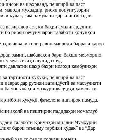
ои инсон ва шаҳрванд, пешгирӣ ва паст
м, маводи мухаддир, риояи қонунгузории
бияи кӯдак, кам намудани қарзи истифодаи
еа вазифадор аст, ки баҳри амалигардонии
тӣ бо риояи бечунучарои талаботи қонунҳои
моҳаи аввали соли равон мавриди баррасӣ қарор
ораи замин, шабакаҳои барқ, бахши меъморию
илоту муассисаҳо шунида шуд.
яти давлатии шаҳр баҳри ислоҳи камбудиҳои
 ва тартиботи ҳуқуқӣ, пешгирӣ ва паст
и наврас дар руҳияи ватандӯстӣ ва масъулияти
гон ба масъалаҳои мазкур таваҷҷуҳи ҳамешагӣ
тартиботи ҳуқуқӣ, фаъолона иштирок намуда,
иёсии аҳолӣ ва пешгирии падидаҳои номатлуб
амудани талаботи Қонунҳои миллии Ҷумҳурии
лият барои таълиму тарбияи кӯдак” ва “Дар
унунӣ ҳар як фарди солими ҷомеаи