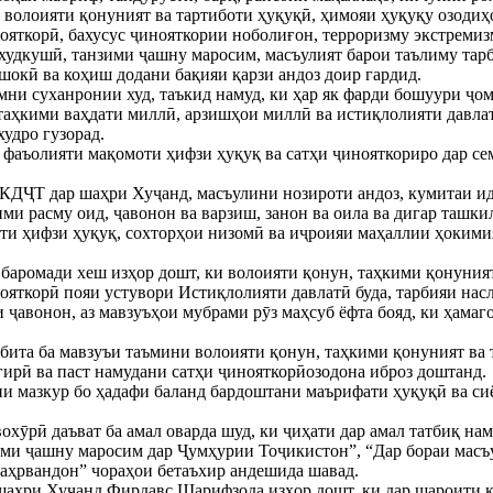
а волоияти қонуният ва тартиботи ҳуқуқӣ, ҳимояи ҳуқуқу озодиҳ
ояткорӣ, бахусус ҷинояткории ноболиғон, терроризму экстремиз
худкушӣ, танзими ҷашну маросим, масъулият барои таълиму тар
ӯшокӣ ва коҳиш додани бақияи қарзи андоз доир гардид.
ни суханронии худ, таъкид намуд, ки ҳар як фарди бошуури ҷом
 таҳкими ваҳдати миллӣ, арзишҳои миллӣ ва истиқлолияти давла
удро гузорад.
фаъолияти мақомоти ҳифзи ҳуқуқ ва сатҳи ҷинояткориро дар се
ДҶТ дар шаҳри Хуҷанд, масъулини нозироти андоз, кумитаи ид
ими расму оид, ҷавонон ва варзиш, занон ва оила ва дигар ташк
ти ҳифзи ҳуқуқ, сохторҳои низомӣ ва иҷроияи маҳаллии ҳокими
баромади хеш изҳор дошт, ки волоияти қонун, таҳкими қонуният
ояткорӣ пояи устувори Истиқлолияти давлатӣ буда, тарбияи насл
и ҷавонон, аз мавзуъҳои мубрами рӯз маҳсуб ёфта бояд, ки ҳама
ита ба мавзуъи таъмини волоияти қонун, таҳкими қонуният ва 
ирӣ ва паст намудани сатҳи ҷинояткорӣозодона иброз доштанд.
ии мазкур бо ҳадафи баланд бардоштани маърифати ҳуқуқӣ ва с
хӯрӣ даъват ба амал оварда шуд, ки ҷиҳати дар амал татбиқ н
ми ҷашну маросим дар Ҷумҳурии Тоҷикистон”, “Дар бораи масъу
аҳрвандон” чораҳои бетаъхир андешида шавад.
шаҳри Хуҷанд Фирдавс Шарифзода изҳор дошт, ки дар шароити к