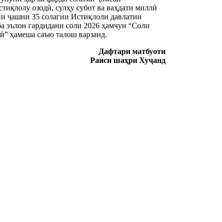
стиқлолу озодӣ, сулҳу субот ва ваҳдати миллӣ
ани ҷашни 35 солагии Истиқлоли давлатии
а эълон гардидани соли 2026 ҳамчун “Соли
ӣ” ҳамеша саъю талош варзанд.
Дафтари матбуоти
Раиси шаҳри Хуҷанд