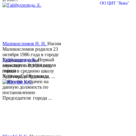
© 2013-2018 Разработчик и техническая поддержка
ОО ЦИТ "Кова"
Маликисломов Н. Н.
Насим
Маликисломов родился 23
октября 1986 года в городе
Гайбуллозода Х.
Первый
Худжанде в семье
заместитель председателя
служащего. В 1994 году
города
пошел в среднюю школу
ХуджандГайбуллозода
№18 города Худжанда, ...
Хайрулло назначен на
данную должность по
постановлению
Председателя города ...