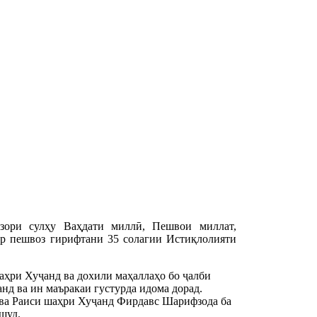
зори сулҳу Ваҳдати миллӣ, Пешвои миллат,
р пешвоз гирифтани 35 солагии Истиқлолияти
аҳри Хуҷанд ва дохили маҳаллаҳо бо ҷалби
нд ва ин маъракаи густурда идома дорад.
 ва Раиси шаҳри Хуҷанд Фирдавс Шарифзода ба
шуд.