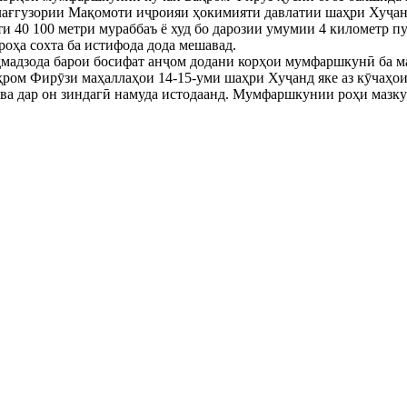
блағгузории Мақомоти иҷроияи ҳокимияти давлатии шаҳри Хуҷан
и 40 100 метри мураббаъ ё худ бо дарозии умумии 4 километр 
роҳа сохта ба истифода дода мешавад.
ҳмадзода барои босифат анҷом додани корҳои мумфаршкунӣ ба м
аҳром Фирӯзи маҳаллаҳои 14-15-уми шаҳри Хуҷанд яке аз кӯчаҳои
ва дар он зиндагӣ намуда истодаанд. Мумфаршкунии роҳи мазку