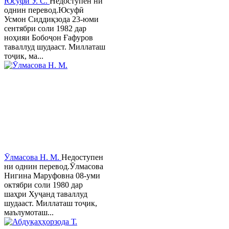
Юсуфӣ У. C.
Недоступен ни
однин перевод.Юсуфӣ
Усмон Сиддиқзода 23-юми
сентябри соли 1982 дар
ноҳияи Бобоҷон Ғафуров
таваллуд шудааст. Миллаташ
тоҷик, ма...
Ӯлмасова Н. М.
Недоступен
ни однин перевод.Ӯлмасова
Нигина Маруфовна 08-уми
октябри соли 1980 дар
шаҳри Хуҷанд таваллуд
шудааст. Миллаташ тоҷик,
маълумоташ...