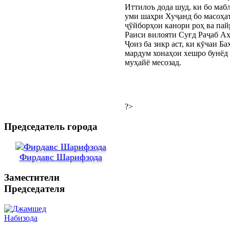
Иттилоъ дода шуд, ки бо ма
уми шаҳри Хуҷанд бо масоҳат
ҷўйборҳои канори роҳ ва пай
Раиси вилояти Суғд Раҷаб А
Ҷоиз ба зикр аст, ки кӯчаи Б
мардум хонаҳои хешро бунёд 
муҳайё месозад.
?>
Председатель города
Фирдавс Шарифзода
Заместители
Председателя