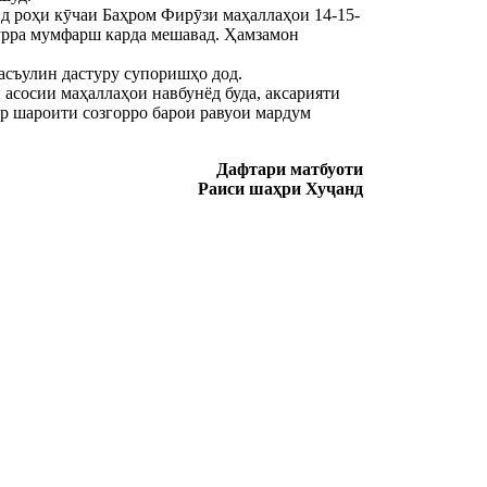
д роҳи кӯчаи Баҳром Фирӯзи маҳаллаҳои 14-15-
пурра мумфарш карда мешавад. Ҳамзамон
асъулин дастуру супоришҳо дод.
 асосии маҳаллаҳои навбунёд буда, аксарияти
р шароити созгорро барои равуои мардум
Дафтари матбуоти
Раиси шаҳри Хуҷанд