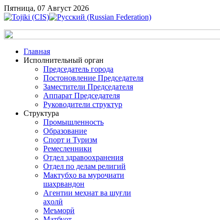
Пятница, 07 Август 2026
Главная
Исполнительный орган
Председатель города
Постоновление Председателя
Заместители Председателя
Аппарат Председателя
Руководители структур
Структура
Промышленность
Образование
Спорт и Туризм
Ремесленники
Отдел здравоохранения
Отдел по делам религий
Мактубҳо ва муроҷиати
шаҳрвандон
Агентии меҳнат ва шуғли
аҳолӣ
Меъморӣ
Матбуот