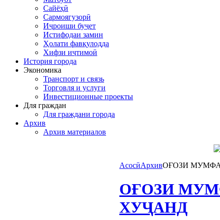
Сайёҳӣ
Сармоягузорӣ
Иҷроиши буҷет
Истифодаи замин
Ҳолати фавқулодда
Хифзи иҷтимоӣ
История города
Экономика
Транспорт и связь
Торговля и услуги
Инвестиционные проекты
Для граждан
Для граждани города
Архив
Архив материалов
Асосӣ
Архив
ОҒОЗИ МУМФА
ОҒОЗИ МУМ
ХУҶАНД