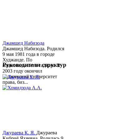
Джамшед Набизода
Джамшед Набизода. Родился
9 мая 1981 года в городе
Худжанде. По
Руководители структур
национальности таджик. В
2003 году окончил
Таджикский университет
права, биз...
Джураева К. Я.
Джураева
Кибриё Яхяевна. Родилась 9