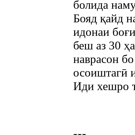
болида наму
Бояд қайд н
идонаи боғи
беш аз 30 ҳ
наврасон бо
осоиштагӣ 
Иди хешро 