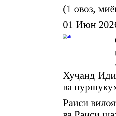
(1 овоз, миё
01 Июн 202
Хуҷанд Иди 
ва пуршукуҳ
Раиси вилоя
ва Раиси ш