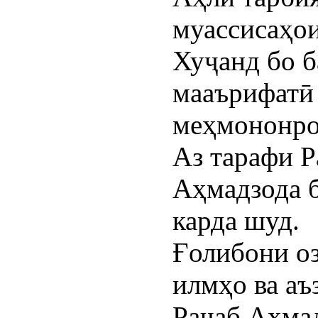
муассисаҳо
Хуҷанд бо б
мааърифатӣ 
меҳмононро
Аз тарафи Р
Аҳмадзода б
карда шуд.
Ғолибони о
илмҳо ва аъ
Раҷаб Аҳмад