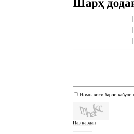
Шарҳ дода
Номнависӣ барои қабули 
Нав кардан