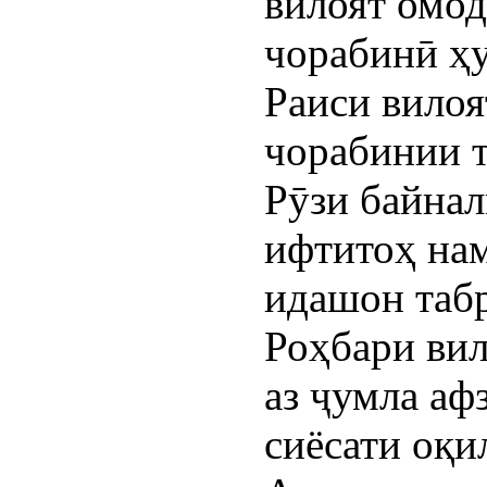
вилоят омод
чорабинӣ ҳу
Раиси вилоя
чорабинии 
Рӯзи байна
ифтитоҳ нам
идашон таб
Роҳбари вил
аз ҷумла аф
сиёсати оқи