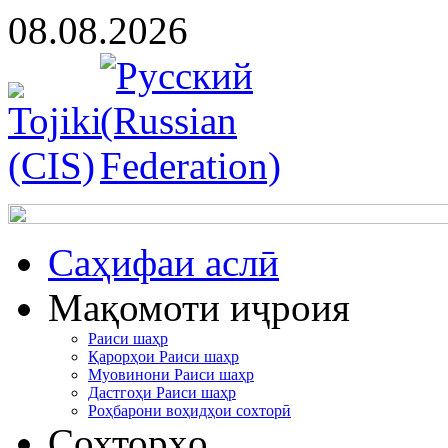
08.08.2026
Cаҳифаи аслӣ
Мақомоти иҷроия
Раиси шаҳр
Қарорҳои Раиси шаҳр
Муовинони Раиси шаҳр
Дастгоҳи Раиси шаҳр
Роҳбарони воҳидҳои сохторӣ
Сохторҳо