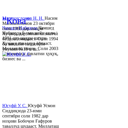
© 2013-2023 Таҳиягар ва дас
"Кова"
Маликисломов Н. Н.
Насим
Маликисломов 23 октябри
Ҷамшед Набизода
Ҷамшед
соли 1986 дар шаҳри
Набизода 9-уми майи соли
Хуҷанд, дар оилаи хизматчӣ
1981 дар шаҳри шаҳри
ба дунё омадааст. Соли 1994
Хуҷанд таваллуд ёфтааст.
ба мактаби таҳсилоти
Миллаташ тоҷик. Соли 2003
умумии №18-и ш...
Донишгоҳи давлатии ҳуқуқ,
бизнес ва ...
Юсуфӣ У. C.
Юсуфӣ Усмон
Сиддиқзода 23-юми
сентябри соли 1982 дар
ноҳияи Бобоҷон Ғафуров
таваллуд шудааст. Миллаташ