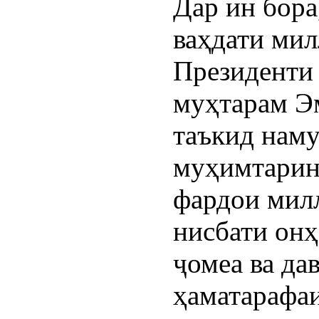
Дар ин бора
ваҳдати мил
Президенти
муҳтарам Э
таъкид наму
муҳимтарин
фардои мил
нисбати онҳ
ҷомеа ва да
ҳаматарафа