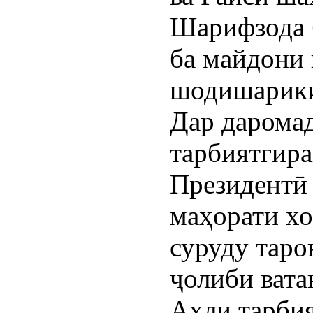
Шарифзода 
ба майдони 
шодишарики
Дар даромад
тарбиятгир
Президентӣ
маҳорати хо
суруду таро
ҷолиби вата
Аҳли тарби