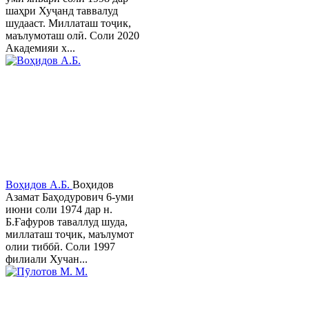
шаҳри Хуҷанд таввалуд
шудааст. Миллаташ тоҷик,
маълумоташ олӣ. Соли 2020
Академияи х...
Воҳидов А.Б.
Воҳидов
Азамат Баҳодурович 6-уми
июни соли 1974 дар н.
Б.Ғафуров таваллуд шуда,
миллаташ тоҷик, маълумот
олии тиббӣ. Соли 1997
филиали Хучан...