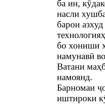
ба ин, кӯда
насли хушба
барои азхуд
технология
бо хониши х
намунавӣ во
Ватани маҳб
намоянд.
Барномаи ҷ
иштироки к