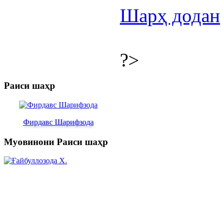
Шарҳ додан
?>
Раиси шаҳр
Фирдавс Шарифзода
Муовинони Раиси шаҳр