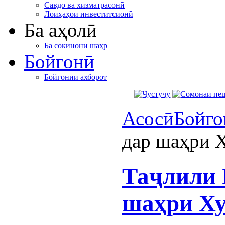
Савдо ва хизматрасонӣ
Лоиҳаҳои инвеститсионӣ
Ба аҳолӣ
Ба сокинони шаҳр
Бойгонӣ
Бойгонии ахборот
Асосӣ
Бойго
дар шаҳри 
Таҷлили 
шаҳри Х