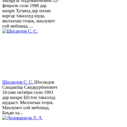
Маҳфуза Абдуманоновна 12-
феврали соли 1988 дар
шаҳри Хуҷанд дар оилаи
коргар таваллуд шуда,
миллаташ тоҷик, маълумот
олӣ мебошад. ...
Шосаидов С. С.
Шосаидов
Саидакбар Саидқурбонович
10-уми октябри соли 1993
дар шаҳри Бўстон таваллуд
шудааст. Миллаташ тоҷик.
Маълумот олӣ мебошад.
Баъди ха...