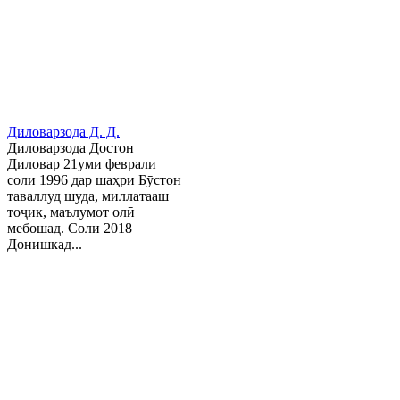
Диловарзода Д. Д.
Диловарзода Достон
Диловар 21уми феврали
соли 1996 дар шаҳри Бӯстон
таваллуд шуда, миллатааш
тоҷик, маълумот олӣ
мебошад. Соли 2018
Донишкад...