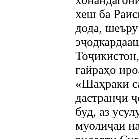
хеш ба Раис
дода, шеъру
эҷодкардааш
Тоҷикистон,
ғайраҳо иро
«Шаҳраки с
дастранҷи ҷ
буд, аз усу
муолиҷаи на