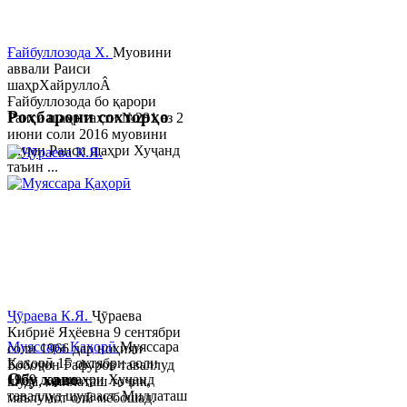
Ғайбуллозода Х.
Муовини
аввали Раиси
шаҳрХайруллоÂ
Ғайбуллозода бо қарори
Роҳбарони сохторҳо
Раиси шаҳр таҳти №281 аз 2
июни соли 2016 муовини
якуми Раиси шаҳри Хуҷанд
таъин ...
Ҷӯраева К.Я.
Ҷӯраева
Кибриё Яҳёевна 9 сентябри
Муяссара Қаҳорӣ
Муяссара
соли 1966 дар ноҳияи
Қаҳорӣ 15 октябри соли
Бобоҷон Ғафуров таваллуд
Обу хаво
1979 дар шаҳри Хуҷанд
шуда, миллаташ тоҷик,
таваллуд шудааст. Миллаташ
маълумот олӣ мебошад.