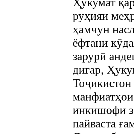
Ҳукумат қар
руҳияи меҳр
ҳамчун насл
ёфтани кӯда
зарурӣ анде
дигар, Ҳук
Тоҷикистон 
манфиатҳои 
инкишофи з
пайваста ға