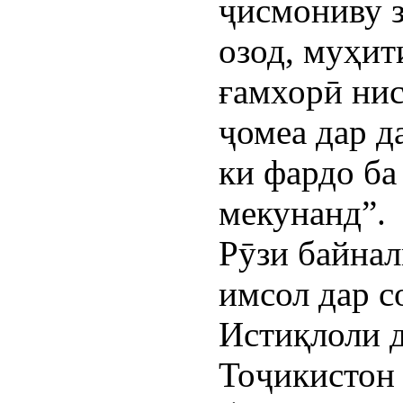
ҷисмониву з
озод, муҳит
ғамхорӣ нис
ҷомеа дар д
ки фардо ба
мекунанд”.
Рӯзи байна
имсол дар с
Истиқлоли 
Тоҷикистон 