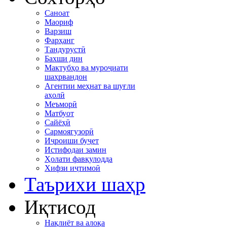
Саноат
Маориф
Варзиш
Фарҳанг
Тандурустӣ
Бахши дин
Мактубҳо ва муроҷиати
шаҳрвандон
Агентии меҳнат ва шуғли
аҳолӣ
Меъморӣ
Матбуот
Сайёҳӣ
Сармоягузорӣ
Иҷроиши буҷет
Истифодаи замин
Ҳолати фавқулодда
Хифзи иҷтимоӣ
Таърихи шаҳр
Иқтисод
Нақлиёт ва алоқа