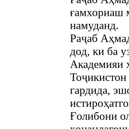
ғамхориаш 
намуданд.
Раҷаб Аҳмад
дод, ки ба у
Академияи 
Тоҷикистон 
гардида, эш
истироҳатго
Ғолибони о
хонандагони