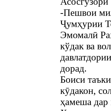
Асосгузори 
-Пешвои ми
Ҷумҳурии Т
Эмомалӣ Ра
кўдак ва во
давлатдории
дорад.
Боиси таъки
кӯдакон, со
ҳамеша дар 