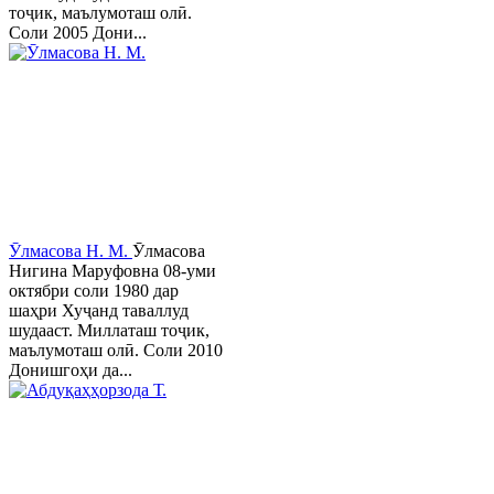
тоҷик, маълумоташ олӣ.
Соли 2005 Дони...
Ӯлмасова Н. М.
Ӯлмасова
Нигина Маруфовна 08-уми
октябри соли 1980 дар
шаҳри Хуҷанд таваллуд
шудааст. Миллаташ тоҷик,
маълумоташ олӣ. Соли 2010
Донишгоҳи да...