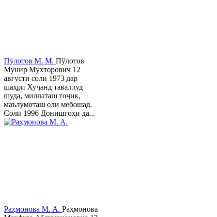
Пӯлотов М. М.
Пўлотов
Мунир Мухторович 12
августи соли 1973 дар
шаҳри Хуҷанд таваллуд
шуда, миллаташ тоҷик,
маълумоташ олӣ мебошад.
Соли 1996 Донишгоҳи да...
Раҳмонова М. А.
Раҳмонова