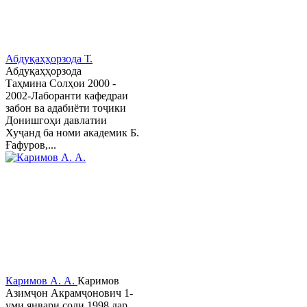
Абдуқаҳҳорзода Т.
Абдуқаҳҳорзода
Таҳмина Солҳои 2000 -
2002-Лаборанти кафедраи
забон ва адабиёти тоҷики
Донишгоҳи давлатии
Хуҷанд ба номи академик Б.
Ғафуров,...
Каримов А. А.
Каримов
Азимҷон Акрамҷонович 1-
уми январи соли 1998 дар