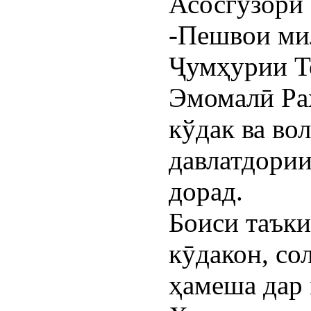
Асосгузори 
-Пешвои ми
Ҷумҳурии Т
Эмомалӣ Ра
кўдак ва во
давлатдории
дорад.
Боиси таъки
кӯдакон, со
ҳамеша дар 