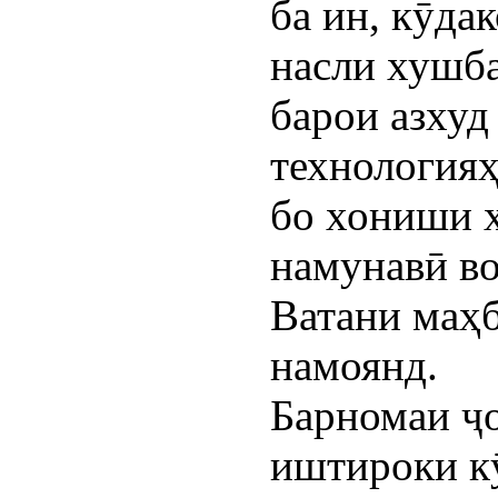
ба ин, кӯда
насли хушба
барои азхуд
технология
бо хониши х
намунавӣ во
Ватани маҳб
намоянд.
Барномаи ҷ
иштироки к