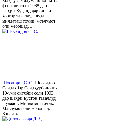
Маҳфуза Абдуманоновна 12-
феврали соли 1988 дар
шаҳри Хуҷанд дар оилаи
коргар таваллуд шуда,
миллаташ тоҷик, маълумот
олӣ мебошад. ...
Шосаидов С. С.
Шосаидов
Саидакбар Саидқурбонович
10-уми октябри соли 1993
дар шаҳри Бўстон таваллуд
шудааст. Миллаташ тоҷик.
Маълумот олӣ мебошад.
Баъди ха...