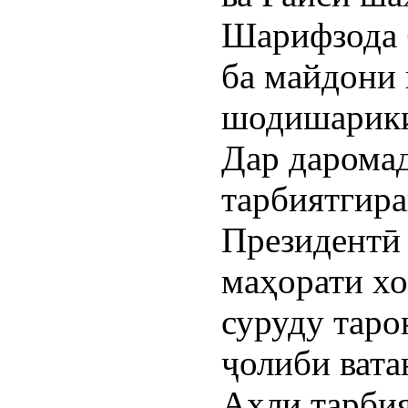
Шарифзода 
ба майдони 
шодишарики
Дар даромад
тарбиятгир
Президентӣ
маҳорати хо
суруду таро
ҷолиби вата
Аҳли тарби