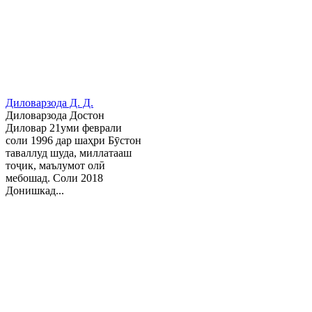
Диловарзода Д. Д.
Диловарзода Достон
Диловар 21уми феврали
соли 1996 дар шаҳри Бӯстон
таваллуд шуда, миллатааш
тоҷик, маълумот олӣ
мебошад. Соли 2018
Донишкад...