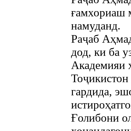
ғамхориаш 
намуданд.
Раҷаб Аҳмад
дод, ки ба у
Академияи 
Тоҷикистон 
гардида, эш
истироҳатго
Ғолибони о
хонандагони