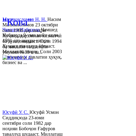
© 2013-2023 Таҳиягар ва дас
"Кова"
Маликисломов Н. Н.
Насим
Маликисломов 23 октябри
Ҷамшед Набизода
Ҷамшед
соли 1986 дар шаҳри
Набизода 9-уми майи соли
Хуҷанд, дар оилаи хизматчӣ
1981 дар шаҳри шаҳри
ба дунё омадааст. Соли 1994
Хуҷанд таваллуд ёфтааст.
ба мактаби таҳсилоти
Миллаташ тоҷик. Соли 2003
умумии №18-и ш...
Донишгоҳи давлатии ҳуқуқ,
бизнес ва ...
Юсуфӣ У. C.
Юсуфӣ Усмон
Сиддиқзода 23-юми
сентябри соли 1982 дар
ноҳияи Бобоҷон Ғафуров
таваллуд шудааст. Миллаташ