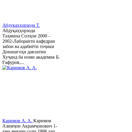
Абдуқаҳҳорзода Т.
Абдуқаҳҳорзода
Таҳмина Солҳои 2000 -
2002-Лаборанти кафедраи
забон ва адабиёти тоҷики
Донишгоҳи давлатии
Хуҷанд ба номи академик Б.
Ғафуров,...
Каримов А. А.
Каримов
Азимҷон Акрамҷонович 1-
уми январи соли 1998 дар