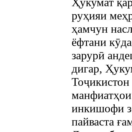
Ҳукумат қар
руҳияи меҳр
ҳамчун насл
ёфтани кӯда
зарурӣ анде
дигар, Ҳук
Тоҷикистон 
манфиатҳои 
инкишофи з
пайваста ға