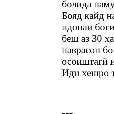
болида наму
Бояд қайд н
идонаи боғи
беш аз 30 ҳ
наврасон бо
осоиштагӣ 
Иди хешро 