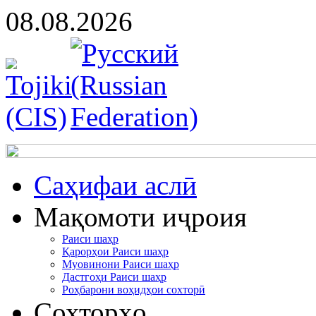
08.08.2026
Cаҳифаи аслӣ
Мақомоти иҷроия
Раиси шаҳр
Қарорҳои Раиси шаҳр
Муовинони Раиси шаҳр
Дастгоҳи Раиси шаҳр
Роҳбарони воҳидҳои сохторӣ
Сохторҳо