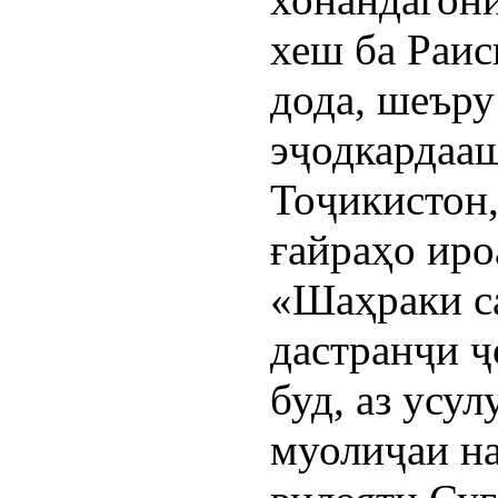
хеш ба Раис
дода, шеъру
эҷодкардааш
Тоҷикистон,
ғайраҳо иро
«Шаҳраки с
дастранҷи ҷ
буд, аз усу
муолиҷаи на