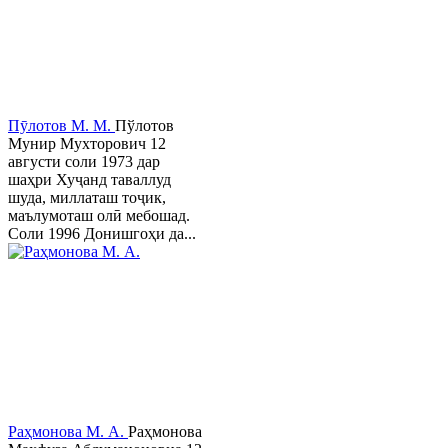
Пӯлотов М. М.
Пўлотов
Мунир Мухторович 12
августи соли 1973 дар
шаҳри Хуҷанд таваллуд
шуда, миллаташ тоҷик,
маълумоташ олӣ мебошад.
Соли 1996 Донишгоҳи да...
Раҳмонова М. А.
Раҳмонова