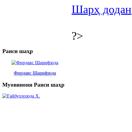
Шарҳ додан
?>
Раиси шаҳр
Фирдавс Шарифзода
Муовинони Раиси шаҳр