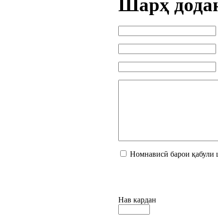
Шарҳ дода
Номнависӣ барои қабули 
Нав кардан