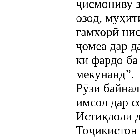
ҷисмониву з
озод, муҳит
ғамхорӣ нис
ҷомеа дар д
ки фардо ба
мекунанд”.
Рӯзи байна
имсол дар с
Истиқлоли 
Тоҷикистон 