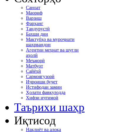
Саноат
Маориф
Варзиш
Фарҳанг
Тандурустӣ
Бахши дин
Мактубҳо ва муроҷиати
шаҳрвандон
Агентии меҳнат ва шуғли
аҳолӣ
Меъморӣ
Матбуот
Сайёҳӣ
Сармоягузорӣ
Иҷроиши буҷет
Истифодаи замин
Ҳолати фавқулодда
Хифзи иҷтимоӣ
Таърихи шаҳр
Иқтисод
Нақлиёт ва алоқа