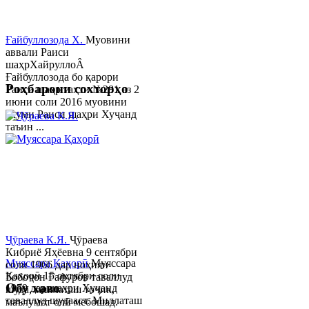
Ғайбуллозода Х.
Муовини
аввали Раиси
шаҳрХайруллоÂ
Ғайбуллозода бо қарори
Роҳбарони сохторҳо
Раиси шаҳр таҳти №281 аз 2
июни соли 2016 муовини
якуми Раиси шаҳри Хуҷанд
таъин ...
Ҷӯраева К.Я.
Ҷӯраева
Кибриё Яҳёевна 9 сентябри
Муяссара Қаҳорӣ
Муяссара
соли 1966 дар ноҳияи
Қаҳорӣ 15 октябри соли
Бобоҷон Ғафуров таваллуд
Обу хаво
1979 дар шаҳри Хуҷанд
шуда, миллаташ тоҷик,
таваллуд шудааст. Миллаташ
маълумот олӣ мебошад.