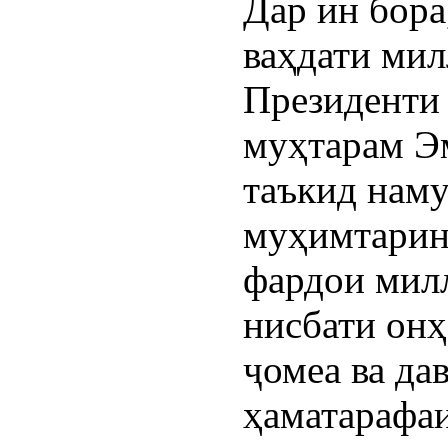
Дар ин бора
ваҳдати мил
Президенти
муҳтарам Э
таъкид наму
муҳимтарин
фардои мил
нисбати онҳ
ҷомеа ва да
ҳаматарафа