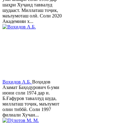
шаҳри Хуҷанд таввалуд
шудааст. Миллаташ тоҷик,
маълумоташ олӣ. Соли 2020
Академияи х...
Воҳидов А.Б.
Воҳидов
Азамат Баҳодурович 6-уми
июни соли 1974 дар н.
Б.Ғафуров таваллуд шуда,
миллаташ тоҷик, маълумот
олии тиббӣ. Соли 1997
филиали Хучан...