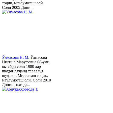
тоҷик, маълумоташ олӣ.
Соли 2005 Дони...
Ӯлмасова Н. М.
Ӯлмасова
Нигина Маруфовна 08-уми
октябри соли 1980 дар
шаҳри Хуҷанд таваллуд
шудааст. Миллаташ тоҷик,
маълумоташ олӣ. Соли 2010
Донишгоҳи да...