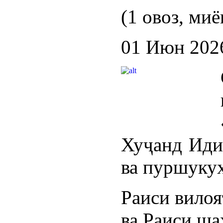
(1 овоз, миё
01 Июн 202
Хуҷанд Иди 
ва пуршукуҳ
Раиси вилоя
ва Раиси ш