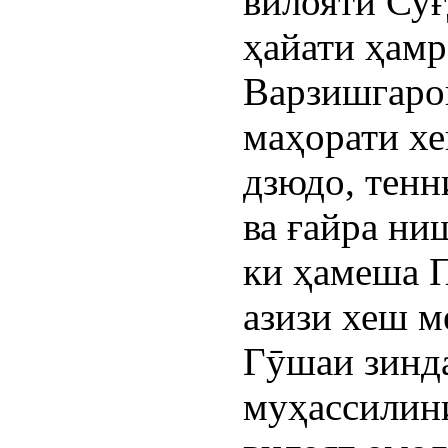
вилояти Суғ
ҳайати ҳамр
Варзишгарон
маҳорати х
дзюдо, тенн
ва ғайра ни
ки ҳамеша 
азизи хеш м
Гӯшаи зинда
муҳассилин