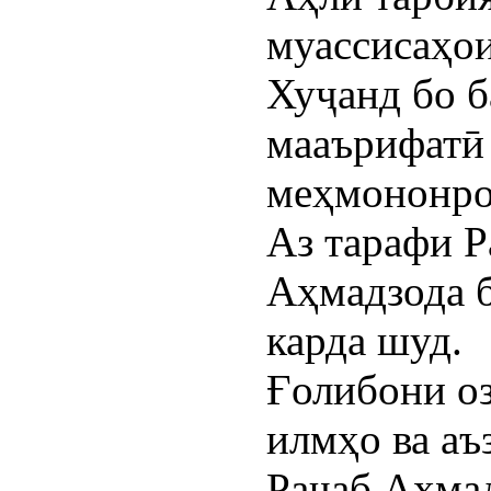
муассисаҳо
Хуҷанд бо б
мааърифатӣ 
меҳмононро
Аз тарафи Р
Аҳмадзода б
карда шуд.
Ғолибони о
илмҳо ва аъ
Раҷаб Аҳмад