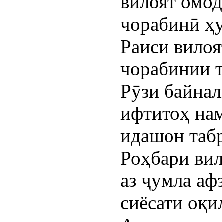
вилоят омод
чорабинӣ ҳу
Раиси вилоя
чорабинии 
Рӯзи байна
ифтитоҳ нам
идашон таб
Роҳбари вил
аз ҷумла аф
сиёсати оқи