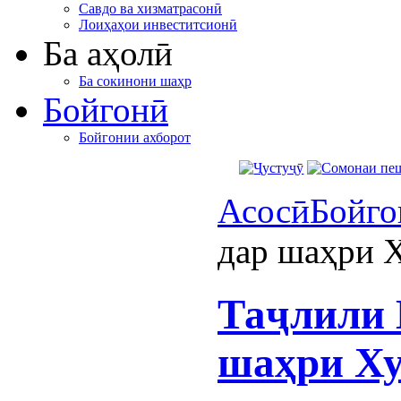
Савдо ва хизматрасонӣ
Лоиҳаҳои инвеститсионӣ
Ба аҳолӣ
Ба сокинони шаҳр
Бойгонӣ
Бойгонии ахборот
Асосӣ
Бойго
дар шаҳри 
Таҷлили 
шаҳри Х