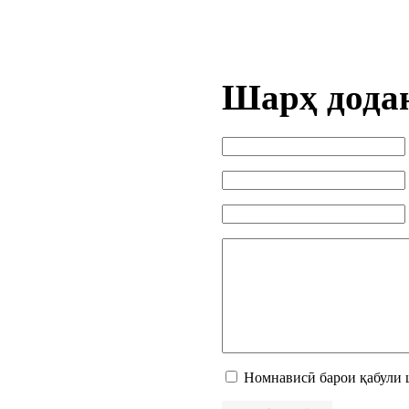
Шарҳ дода
Номнависӣ барои қабули 