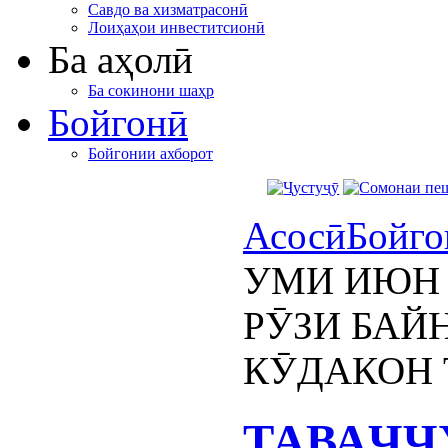
Савдо ва хизматрасонӣ
Лоиҳаҳои инвеститсионӣ
Ба аҳолӣ
Ба сокинони шаҳр
Бойгонӣ
Бойгонии ахборот
Асосӣ
Бойго
УМИ ИЮН 
РӮЗИ БАЙ
КӮДАКОН
ТАВАҶҶ