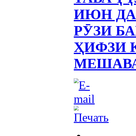
ИЮН ДА
РӮЗИ Б
ҲИФЗИ 
МЕШАВ