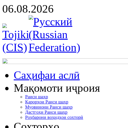
06.08.2026
Cаҳифаи аслӣ
Мақомоти иҷроия
Раиси шаҳр
Қарорҳои Раиси шаҳр
Муовинони Раиси шаҳр
Дастгоҳи Раиси шаҳр
Роҳбарони воҳидҳои сохторӣ
Сохторҳо