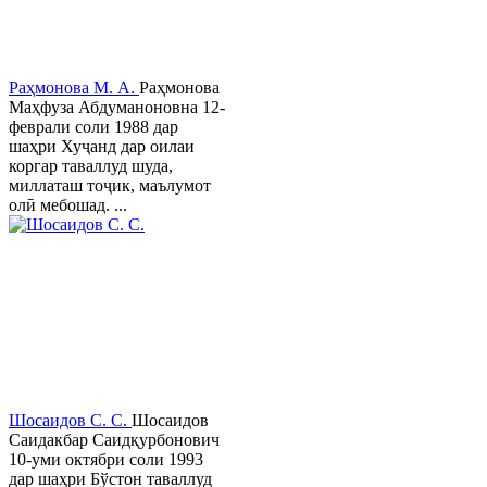
Раҳмонова М. А.
Раҳмонова
Маҳфуза Абдуманоновна 12-
феврали соли 1988 дар
шаҳри Хуҷанд дар оилаи
коргар таваллуд шуда,
миллаташ тоҷик, маълумот
олӣ мебошад. ...
Шосаидов С. С.
Шосаидов
Саидакбар Саидқурбонович
10-уми октябри соли 1993
дар шаҳри Бўстон таваллуд