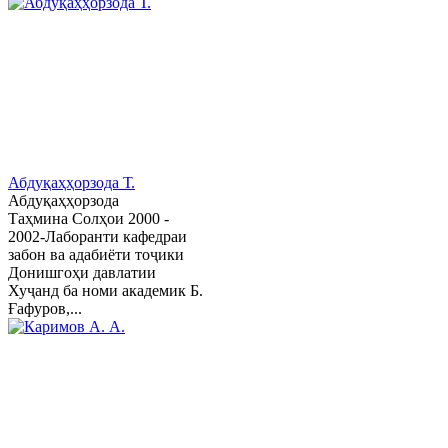
Абдуқаҳҳорзода Т.
Абдуқаҳҳорзода
Таҳмина Солҳои 2000 -
2002-Лаборанти кафедраи
забон ва адабиёти тоҷики
Донишгоҳи давлатии
Хуҷанд ба номи академик Б.
Ғафуров,...