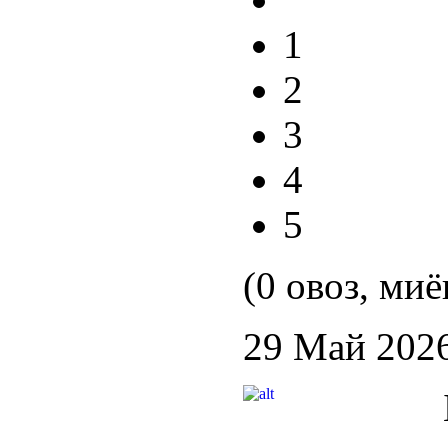
1
2
3
4
5
(0 овоз, миё
29 Май 202