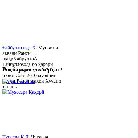
Ғайбуллозода Х.
Муовини
аввали Раиси
шаҳрХайруллоÂ
Ғайбуллозода бо қарори
Роҳбарони сохторҳо
Раиси шаҳр таҳти №281 аз 2
июни соли 2016 муовини
якуми Раиси шаҳри Хуҷанд
таъин ...
Ҷӯраева К.Я.
Ҷӯраева