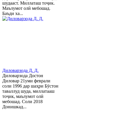
шудааст. Миллаташ тоҷик.
Маълумот олӣ мебошад.
Баъди ха...
Диловарзода Д. Д.
Диловарзода Достон
Диловар 21уми феврали
соли 1996 дар шаҳри Бӯстон
таваллуд шуда, миллатааш
тоҷик, маълумот олӣ
мебошад. Соли 2018
Донишкад...