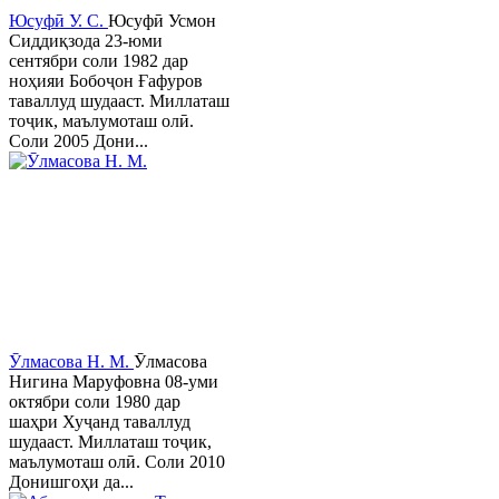
Юсуфӣ У. C.
Юсуфӣ Усмон
Сиддиқзода 23-юми
сентябри соли 1982 дар
ноҳияи Бобоҷон Ғафуров
таваллуд шудааст. Миллаташ
тоҷик, маълумоташ олӣ.
Соли 2005 Дони...
Ӯлмасова Н. М.
Ӯлмасова
Нигина Маруфовна 08-уми
октябри соли 1980 дар
шаҳри Хуҷанд таваллуд
шудааст. Миллаташ тоҷик,
маълумоташ олӣ. Соли 2010
Донишгоҳи да...