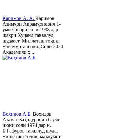
Каримов А. А.
Каримов
Азимҷон Акрамҷонович 1-
уми январи соли 1998 дар
шаҳри Хуҷанд таввалуд
шудааст. Миллаташ тоҷик,
маълумоташ олӣ. Соли 2020
Академияи х...
Воҳидов А.Б.
Воҳидов
Азамат Баҳодурович 6-уми
июни соли 1974 дар н.
Б.Ғафуров таваллуд шуда,
миллаташ тоҷик, маълумот