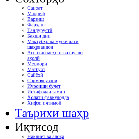
Саноат
Маориф
Варзиш
Фарҳанг
Тандурустӣ
Бахши дин
Мактубҳо ва муроҷиати
шаҳрвандон
Агентии меҳнат ва шуғли
аҳолӣ
Меъморӣ
Матбуот
Сайёҳӣ
Сармоягузорӣ
Иҷроиши буҷет
Истифодаи замин
Ҳолати фавқулодда
Хифзи иҷтимоӣ
Таърихи шаҳр
Иқтисод
Нақлиёт ва алоқа