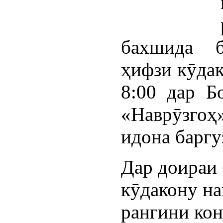
бахшида б
ҳифзи кӯдак
8:00 дар Б
«Наврӯзго
идона баргу
Дар доираи
кӯдакону н
рангини кон