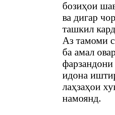
бозиҳои шав
ва дигар чо
ташкил кард
Аз тамоми 
ба амал ова
фарзандони 
идона иштир
лаҳзаҳои х
намоянд.