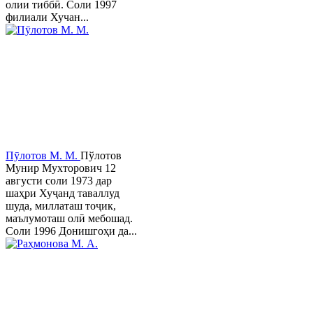
олии тиббӣ. Соли 1997
филиали Хучан...
Пӯлотов М. М.
Пўлотов
Мунир Мухторович 12
августи соли 1973 дар
шаҳри Хуҷанд таваллуд
шуда, миллаташ тоҷик,
маълумоташ олӣ мебошад.
Соли 1996 Донишгоҳи да...