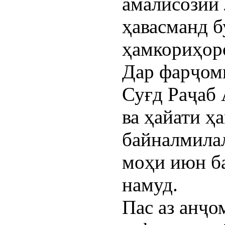
амалисозии
ҳавасманд б
ҳамкориҳоро
Дар фарҷом
Суғд Раҷаб
ва ҳайати 
байналмилал
моҳи июн ба
намуд.
Пас аз анҷ