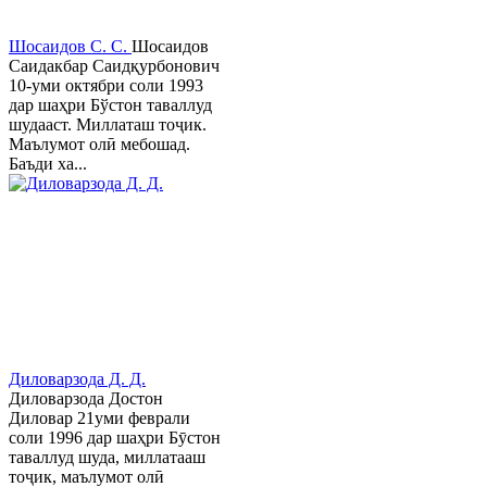
Шосаидов С. С.
Шосаидов
Саидакбар Саидқурбонович
10-уми октябри соли 1993
дар шаҳри Бўстон таваллуд
шудааст. Миллаташ тоҷик.
Маълумот олӣ мебошад.
Баъди ха...
Диловарзода Д. Д.
Диловарзода Достон
Диловар 21уми феврали
соли 1996 дар шаҳри Бӯстон
таваллуд шуда, миллатааш
тоҷик, маълумот олӣ