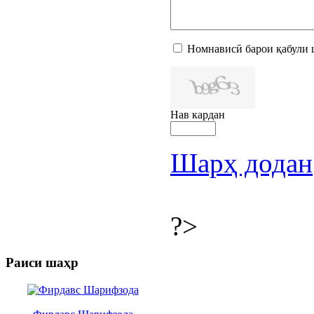
Номнависӣ барои қабули 
Нав кардан
Шарҳ додан
?>
Раиси шаҳр