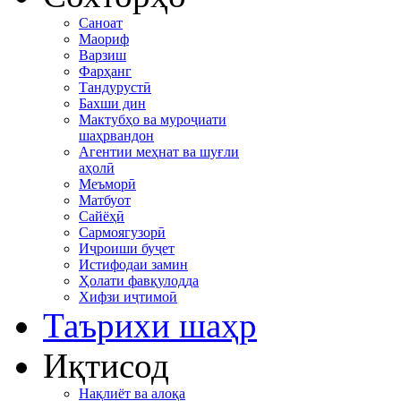
Саноат
Маориф
Варзиш
Фарҳанг
Тандурустӣ
Бахши дин
Мактубҳо ва муроҷиати
шаҳрвандон
Агентии меҳнат ва шуғли
аҳолӣ
Меъморӣ
Матбуот
Сайёҳӣ
Сармоягузорӣ
Иҷроиши буҷет
Истифодаи замин
Ҳолати фавқулодда
Хифзи иҷтимоӣ
Таърихи шаҳр
Иқтисод
Нақлиёт ва алоқа