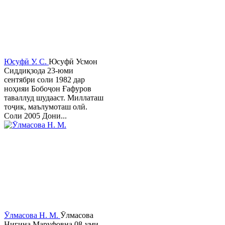
Юсуфӣ У. C.
Юсуфӣ Усмон
Сиддиқзода 23-юми
сентябри соли 1982 дар
ноҳияи Бобоҷон Ғафуров
таваллуд шудааст. Миллаташ
тоҷик, маълумоташ олӣ.
Соли 2005 Дони...
Ӯлмасова Н. М.
Ӯлмасова
Нигина Маруфовна 08-уми