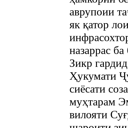
аврупоии та
як қатор л
инфрасохто
назаррас ба 
Зикр гардид
Ҳукумати Ҷ
сиёсати соз
муҳтарам Э
вилояти Суғ
шароити зи