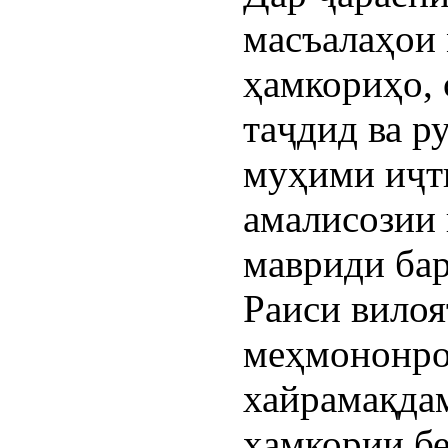
масъалаҳои 
ҳамкориҳо,
таҷдид ва р
муҳими иҷт
амалисозии
мавриди бар
Раиси вилоя
меҳмононро
хайрамақдам
ҳамкории бе