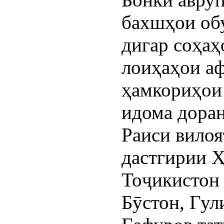
бахшҳои обу
дигар соҳаҳ
лоиҳаҳои аф
ҳамкориҳои
идома доран
Раиси вилоя
дастгирии 
Тоҷикистон
Бӯстон, Гул