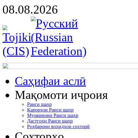
08.08.2026
Cаҳифаи аслӣ
Мақомоти иҷроия
Раиси шаҳр
Қарорҳои Раиси шаҳр
Муовинони Раиси шаҳр
Дастгоҳи Раиси шаҳр
Роҳбарони воҳидҳои сохторӣ
Сохторҳо