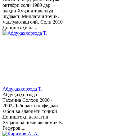
октябри соли 1980 дар
шаҳри Хуҷанд таваллуд
шудааст. Миллаташ тоҷик,
маълумоташ олӣ. Соли 2010
Донишгоҳи да...
Абдуқаҳҳорзода Т.
Абдуқаҳҳорзода
Таҳмина Солҳои 2000 -
2002-Лаборанти кафедраи
забон ва адабиёти тоҷики
Донишгоҳи давлатии
Хуҷанд ба номи академик Б.
Ғафуров,...