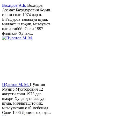
Воҳидов А.Б.
Воҳидов
Азамат Баҳодурович 6-уми
июни соли 1974 дар н.
Б.Ғафуров таваллуд шуда,
миллаташ тоҷик, маълумот
олии тиббӣ. Соли 1997
филиали Хучан...
Пӯлотов М. М.
Пўлотов
Мунир Мухторович 12
августи соли 1973 дар
шаҳри Хуҷанд таваллуд
шуда, миллаташ тоҷик,
маълумоташ олӣ мебошад.
Соли 1996 Донишгоҳи да...