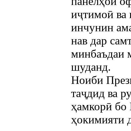
панелҳои оф
иҷтимоӣ ва 
инчунин ам
нав дар сам
минбаъдаи 
шуданд.
Ноиби През
таҷдид ва р
ҳамкорӣ бо
ҳокимияти д