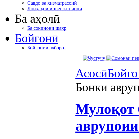
Савдо ва хизматрасонӣ
Лоиҳаҳои инвеститсионӣ
Ба аҳолӣ
Ба сокинони шаҳр
Бойгонӣ
Бойгонии ахборот
Асосӣ
Бойго
Бонки авруп
Мулоқот 
аврупоии