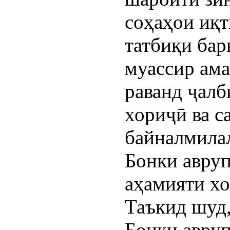
соҳаҳои иқт
татбиқи ба
муассир ама
раванд ҷалб
хориҷӣ ва 
байналмилал
Бонки авруп
аҳамияти хо
Таъкид шуд,
Бонки авруп