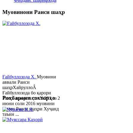
Фирдавс Шарифзода
Муовинони Раиси шаҳр
Ғайбуллозода Х.
Муовини
аввали Раиси
шаҳрХайруллоÂ
Ғайбуллозода бо қарори
Роҳбарони сохторҳо
Раиси шаҳр таҳти №281 аз 2
июни соли 2016 муовини
якуми Раиси шаҳри Хуҷанд
таъин ...