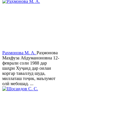
Раҳмонова М. А.
Раҳмонова
Маҳфуза Абдуманоновна 12-
феврали соли 1988 дар
шаҳри Хуҷанд дар оилаи
коргар таваллуд шуда,
миллаташ тоҷик, маълумот
олӣ мебошад. ...