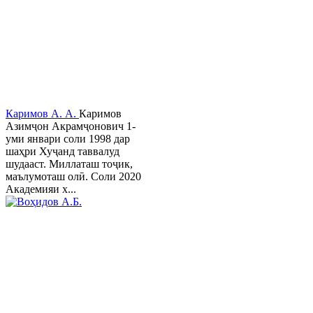
Каримов А. А.
Каримов
Азимҷон Акрамҷонович 1-
уми январи соли 1998 дар
шаҳри Хуҷанд таввалуд
шудааст. Миллаташ тоҷик,
маълумоташ олӣ. Соли 2020
Академияи х...