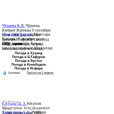
Ҷӯраева К.Я.
Ҷӯраева
Кибриё Яҳёевна 9 сентябри
Муяссара Қаҳорӣ
Муяссара
соли 1966 дар ноҳияи
Қаҳорӣ 15 октябри соли
Бобоҷон Ғафуров таваллуд
Обу хаво
1979 дар шаҳри Хуҷанд
шуда, миллаташ тоҷик,
таваллуд шудааст. Миллаташ
маълумот олӣ мебошад.
тоҷик. Маълумот олӣ. Соли
Соли 1997 Донишг...
Погода в Хуҷанд
Погода в Б.Ғафуров
2002 Донишгоҳи давлатии
Погода в Бустон
Хуҷанд ба...
Погода в Конибодом
Погода в Исфара
Робита:
Юсупов М. З.
Юсупов
Маъмурҷон Зулҳайдарович
Ҷумҳурии Тоҷикистон, вилояти Суғд,
Ҳомидзода А.А.
Роҳбари
1-уми июни соли 1981