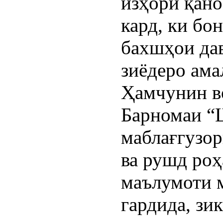
изҳори қано
кард, ки бо
бахшҳои дав
зиёдеро ама
Ҳамчунин во
Барномаи “Ш
маблағгузор
ва рушд роҳ
маълумоти 
гардида, зи