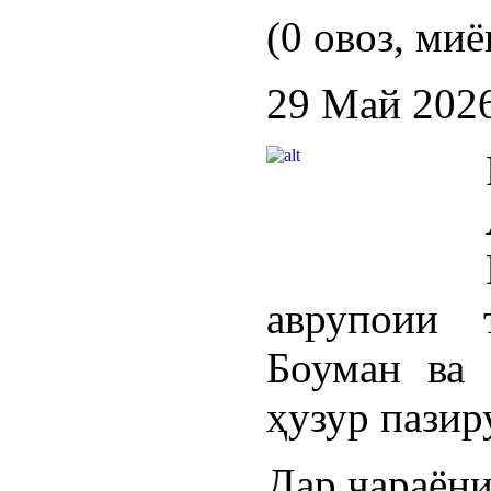
(0 овоз, миё
29 Май 202
аврупоии
Боуман ва 
ҳузур пазир
Дар ҷараён