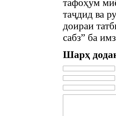
тафоҳум ми
таҷдид ва р
доираи тат
сабз” ба имз
Шарҳ дода