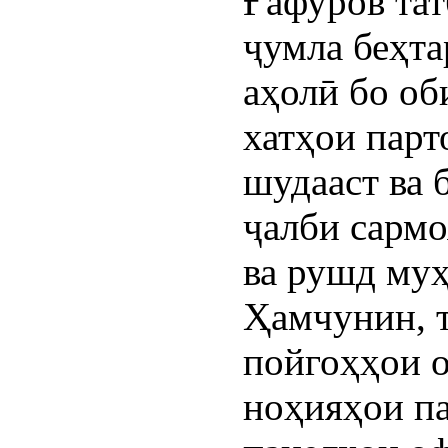
Ғафуров тат
ҷумла беҳт
аҳолӣ бо об
хатҳои парт
шудааст ва 
ҷалби сармо
ва рушд муҳ
Ҳамчунин, 
пойгоҳҳои 
ноҳияҳои па