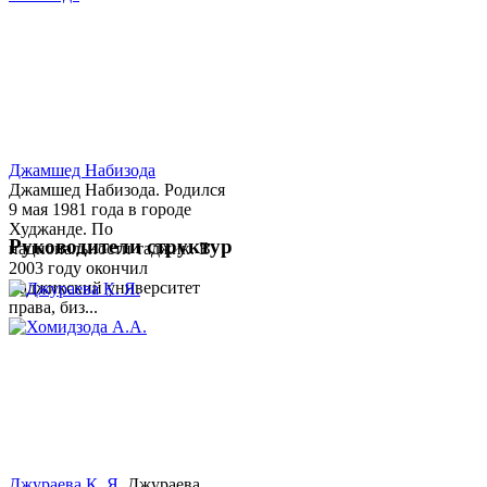
Джамшед Набизода
Джамшед Набизода. Родился
9 мая 1981 года в городе
Худжанде. По
Руководители структур
национальности таджик. В
2003 году окончил
Таджикский университет
права, биз...
Джураева К. Я.
Джураева