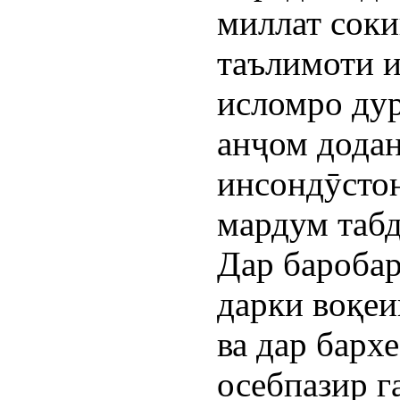
миллат сок
таълимоти 
исломро дур
анҷом дода
инсондӯстон
мардум табд
Дар баробари
дарки воқеи
ва дар барх
осебпазир 