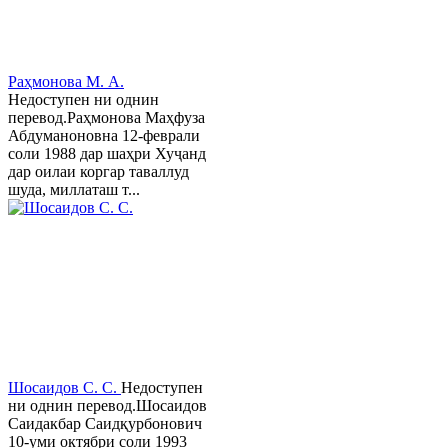
Раҳмонова М. А.
Недоступен ни однин
перевод.Раҳмонова Маҳфуза
Абдуманоновна 12-феврали
соли 1988 дар шаҳри Хуҷанд
дар оилаи коргар таваллуд
шуда, миллаташ т...
Шосаидов С. С.
Недоступен
ни однин перевод.Шосаидов
Саидакбар Саидқурбонович
10-уми октябри соли 1993