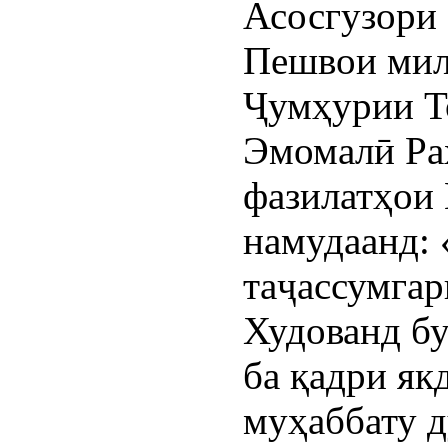
Асосгузори
Пешвои мил
Ҷумҳурии Т
Эмомалӣ Ра
фазилатҳои
намудаанд:
таҷассумгар
Худованд бу
ба қадри як
муҳаббату д