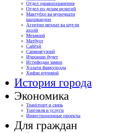
Отдел здравоохранения
Отдел по делам религий
Мактубҳо ва муроҷиати
шаҳрвандон
Агентии меҳнат ва шуғли
аҳолӣ
Меъморӣ
Матбуот
Сайёҳӣ
Сармоягузорӣ
Иҷроиши буҷет
Истифодаи замин
Ҳолати фавқулодда
Хифзи иҷтимоӣ
История города
Экономика
Транспорт и связь
Торговля и услуги
Инвестиционные проекты
Для граждан