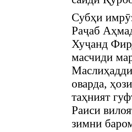
Субҳи имрӯз
Раҷаб Аҳмад
Хуҷанд Фир
масчиди ма
Маслиҳадди
оварда, ҳоз
таҳният гуф
Раиси вилоя
зимни баром