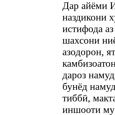
Дар айёми 
наздикони х
истифода аз
шахсони ни
азодорон, я
камбизоатон
дароз намуд
бунёд намуд
тиббӣ, макт
иншооти му