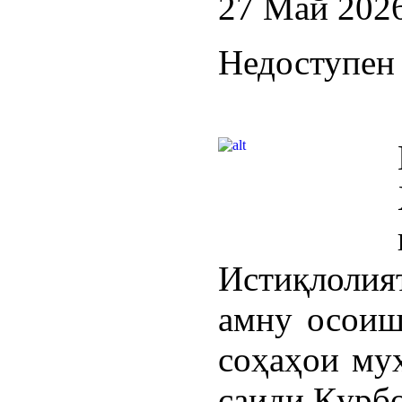
27 Май 202
Недоступен 
Истиқлолия
амну осоиш
соҳаҳои му
саиди Қурбо