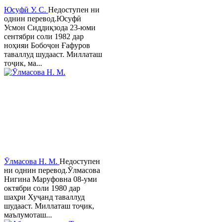
Юсуфӣ У. C.
Недоступен ни
однин перевод.Юсуфӣ
Усмон Сиддиқзода 23-юми
сентябри соли 1982 дар
ноҳияи Бобоҷон Ғафуров
таваллуд шудааст. Миллаташ
тоҷик, ма...
Ӯлмасова Н. М.
Недоступен
ни однин перевод.Ӯлмасова
Нигина Маруфовна 08-уми
октябри соли 1980 дар
шаҳри Хуҷанд таваллуд
шудааст. Миллаташ тоҷик,
маълумоташ...