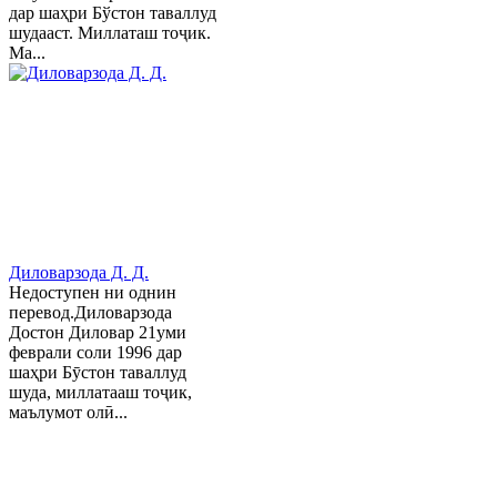
дар шаҳри Бўстон таваллуд
шудааст. Миллаташ тоҷик.
Ма...
Диловарзода Д. Д.
Недоступен ни однин
перевод.Диловарзода
Достон Диловар 21уми
феврали соли 1996 дар
шаҳри Бӯстон таваллуд
шуда, миллатааш тоҷик,
маълумот олӣ...