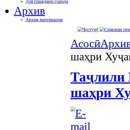
Для граждани города
Архив
Архив материалов
Асосӣ
Архи
шаҳри Хуҷа
Таҷлили 
шаҳри Х