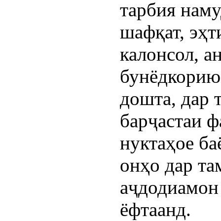
тарбия наму
шафқат, эҳт
калонсол, а
бунёдкорию 
дошта, дар 
барҷастаи ф
нуктаҳое ба
онҳо дар т
аҷдодиамон 
ёфтаанд.