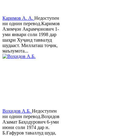
Каримов А. А.
Недоступен
ни однин перевод.Каримов
Азимҷон Акрамҷонович 1-
уми январи соли 1998 дар
шаҳри Хуҷанд таввалуд
шудааст. Миллаташ тоҷик,
маълумота...
Воҳидов А.Б.
Недоступен
ни однин перевод.Воҳидов
Азамат Баҳодурович 6-уми
июни соли 1974 дар н.
Б.Ғафуров таваллуд шуда,