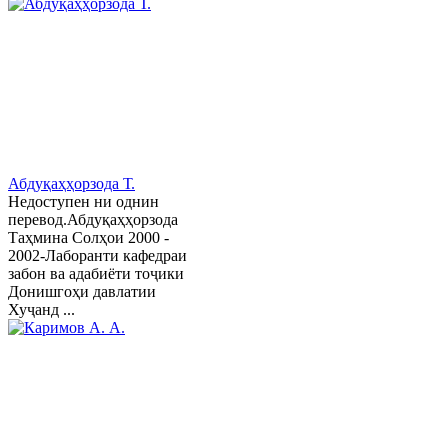
Абдуқаҳҳорзода Т.
Недоступен ни однин
перевод.Абдуқаҳҳорзода
Таҳмина Солҳои 2000 -
2002-Лаборанти кафедраи
забон ва адабиёти тоҷики
Донишгоҳи давлатии
Хуҷанд ...