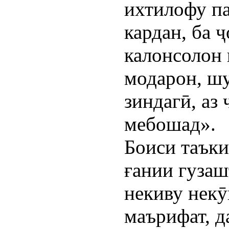
ихтилофу п
кардан, ба 
калонсолон 
модарон, ш
зиндагӣ, аз
мебошад».
Боиси таъки
ғании гузаш
некиву некӯ
маърифат, д