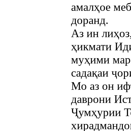
амалҳое меб
доранд.
Аз ин лиҳоз
ҳикмати Ид
муҳими мар
садақаи ҷор
Мо аз он иф
даврони Ис
Ҷумҳурии То
хирадмандо