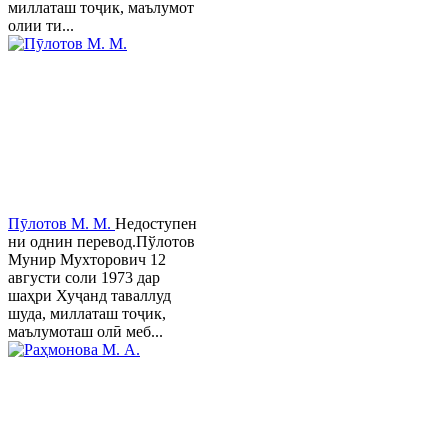
миллаташ тоҷик, маълумот
олии ти...
Пӯлотов М. М.
Недоступен
ни однин перевод.Пўлотов
Мунир Мухторович 12
августи соли 1973 дар
шаҳри Хуҷанд таваллуд
шуда, миллаташ тоҷик,
маълумоташ олӣ меб...