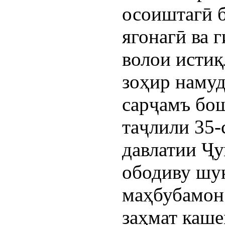
осоиштагӣ б
ягонагӣ ва
волои истиқ
зоҳир намуд
сарҷамъ бош
таҷлили 35-
давлатии Ҷ
ободиву шу
маҳбубамон
заҳмат каше