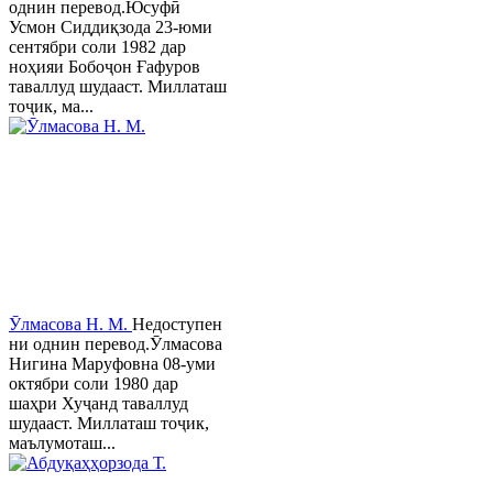
однин перевод.Юсуфӣ
Усмон Сиддиқзода 23-юми
сентябри соли 1982 дар
ноҳияи Бобоҷон Ғафуров
таваллуд шудааст. Миллаташ
тоҷик, ма...
Ӯлмасова Н. М.
Недоступен
ни однин перевод.Ӯлмасова
Нигина Маруфовна 08-уми
октябри соли 1980 дар
шаҳри Хуҷанд таваллуд
шудааст. Миллаташ тоҷик,
маълумоташ...