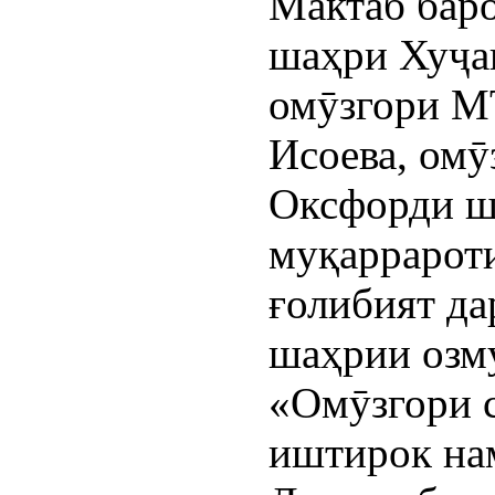
Мактаб баро
шаҳри Хуҷа
омӯзгори М
Исоева, омӯ
Оксфорди ш
муқаррарот
ғолибият да
шаҳрии озм
«Омӯзгори 
иштирок на