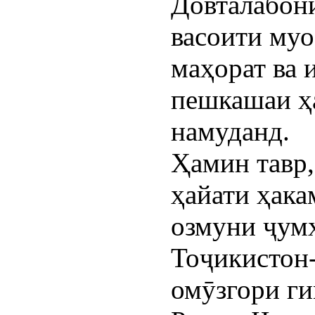
Довталабони
васоити муо
маҳорат ва 
пешкашаи ҳа
намуданд.
Ҳамин тавр,
ҳайати ҳака
озмуни ҷум
Тоҷикистон-
омӯзгори г