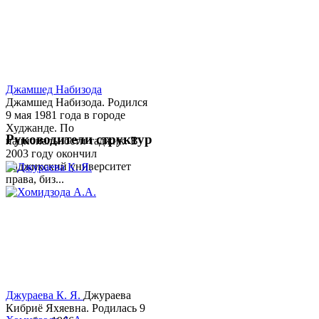
Джамшед Набизода
Джамшед Набизода. Родился
9 мая 1981 года в городе
Худжанде. По
Руководители структур
национальности таджик. В
2003 году окончил
Таджикский университет
права, биз...
Джураева К. Я.
Джураева
Кибриё Яхяевна. Родилась 9