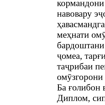
кормандони 
навовару эҷ
ҳавасмандга
меҳнати омӯ
бардоштани 
ҷомеа, тарғ
таҷрибаи п
омӯзгорони
Ба ғолибон 
Диплом, си