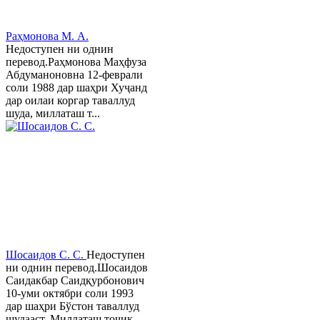
Раҳмонова М. А.
Недоступен ни однин
перевод.Раҳмонова Маҳфуза
Абдуманоновна 12-феврали
соли 1988 дар шаҳри Хуҷанд
дар оилаи коргар таваллуд
шуда, миллаташ т...
Шосаидов С. С.
Недоступен
ни однин перевод.Шосаидов
Саидакбар Саидқурбонович
10-уми октябри соли 1993
дар шаҳри Бўстон таваллуд
шудааст. Миллаташ тоҷик.