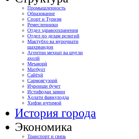
Промышленность
Образование
Спорт и Туризм
Ремесленники
Отдел здравоохранения
Отдел по делам религий
Мактубҳо ва муроҷиати
шаҳрвандон
Агентии меҳнат ва шуғли
аҳолӣ
Меъморӣ
Матбуот
Сайёҳӣ
Сармоягузорӣ
Иҷроиши буҷет
Истифодаи замин
Ҳолати фавқулодда
Хифзи иҷтимоӣ
История города
Экономика
Транспорт и связь