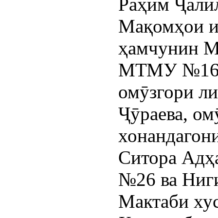
Раҳим Ҷали
Мақомҳои и
ҳамчунин М
МТМУ №16, 
омӯзгори л
Ҷӯраева, ом
хонандагони
Ситора Адҳ
№26 ва Ниги
Мактаби ху