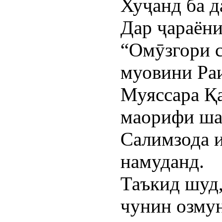
Хуҷанд ба д
Дар ҷараён
“Омӯзгори 
муовини Ра
Муяссара Қ
маорифи ша
Салимзода 
намуданд.
Таъкид шуд,
чунин озму