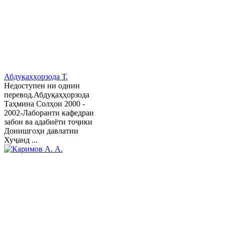
Абдуқаҳҳорзода Т.
Недоступен ни однин
перевод.Абдуқаҳҳорзода
Таҳмина Солҳои 2000 -
2002-Лаборанти кафедраи
забон ва адабиёти тоҷики
Донишгоҳи давлатии
Хуҷанд ...