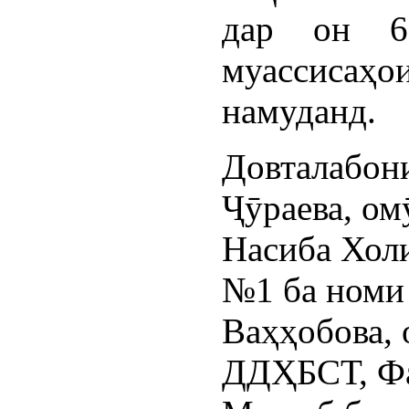
дар он 6
муассисаҳо
намуданд.
Довталабон
Ҷӯраева, о
Насиба Холи
№1 ба номи
Ваҳҳобова, 
ДДҲБСТ, Фа