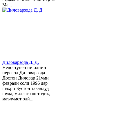
Ма...
Диловарзода Д. Д.
Недоступен ни однин
перевод.Диловарзода
Достон Диловар 21уми
феврали соли 1996 дар
шаҳри Бӯстон таваллуд
шуда, миллатааш тоҷик,
маълумот олӣ...