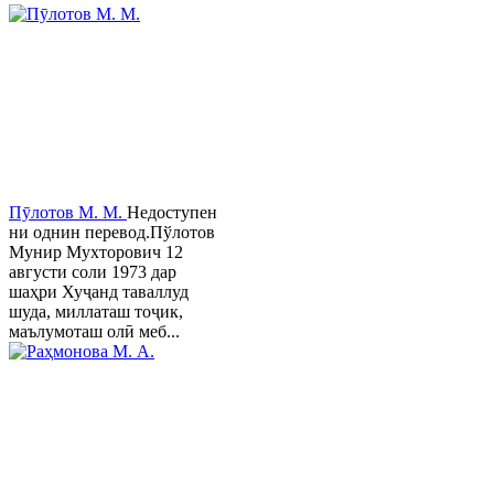
Пӯлотов М. М.
Недоступен
ни однин перевод.Пўлотов
Мунир Мухторович 12
августи соли 1973 дар
шаҳри Хуҷанд таваллуд
шуда, миллаташ тоҷик,
маълумоташ олӣ меб...