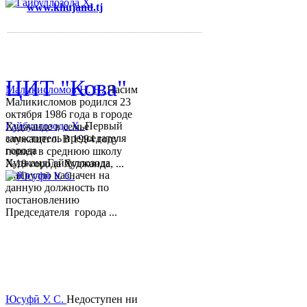
www.khujand.tj
,
e-mail:
mihd.khujand@gmail.com
© 2013-2018 Разработчик и 
ЦИТ "Кова"
Маликисломов Н. Н.
Насим
Маликисломов родился 23
октября 1986 года в городе
Гайбуллозода Х.
Первый
Худжанде в семье
заместитель председателя
служащего. В 1994 году
города
пошел в среднюю школу
ХуджандГайбуллозода
№18 города Худжанда, ...
Хайрулло назначен на
данную должность по
постановлению
Председателя города ...
Юсуфӣ У. C.
Недоступен ни