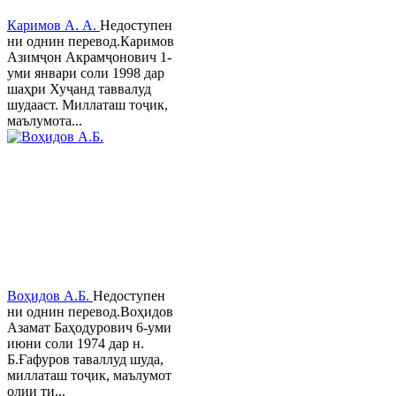
Каримов А. А.
Недоступен
ни однин перевод.Каримов
Азимҷон Акрамҷонович 1-
уми январи соли 1998 дар
шаҳри Хуҷанд таввалуд
шудааст. Миллаташ тоҷик,
маълумота...
Воҳидов А.Б.
Недоступен
ни однин перевод.Воҳидов
Азамат Баҳодурович 6-уми
июни соли 1974 дар н.
Б.Ғафуров таваллуд шуда,
миллаташ тоҷик, маълумот
олии ти...