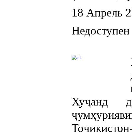
18 Апрель 
Недоступен 
Хуҷанд д
ҷумҳурия
Тоҷикистон