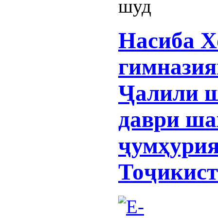
шуд
Насиба Х
гимназия
Ҷалили ш
даври ша
ҷумҳурия
Тоҷикист