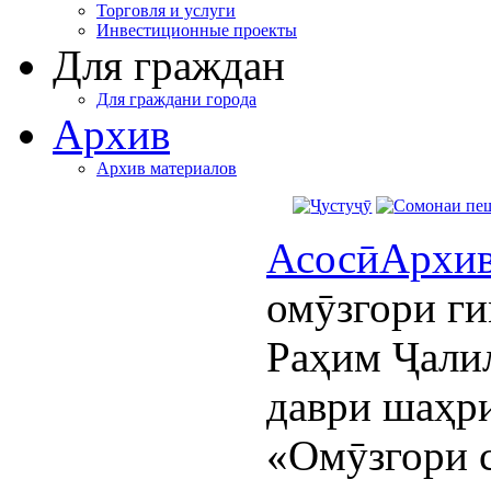
Торговля и услуги
Инвестиционные проекты
Для граждан
Для граждани города
Архив
Архив материалов
Асосӣ
Архи
омӯзгори г
Раҳим Ҷали
даври шаҳр
«Омӯзгори 