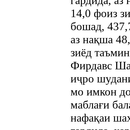
гардида, аз
14,0 фоиз з
бошад, 437,
аз нақша 48
зиёд таъмин
Фирдавс Шар
иҷро шудани
мо имкон до
маблағи бал
нафақаи ша