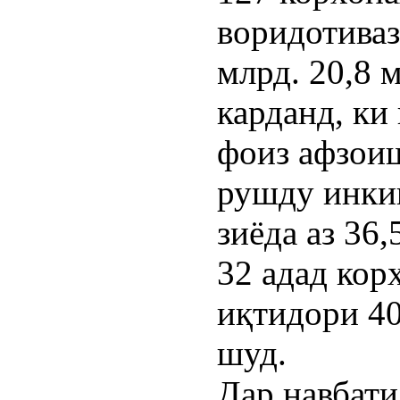
воридотиваз
млрд. 20,8 
карданд, ки
фоиз афзоиш
рушду инки
зиёда аз 36
32 адад кор
иқтидори 40
шуд.
Дар навбати