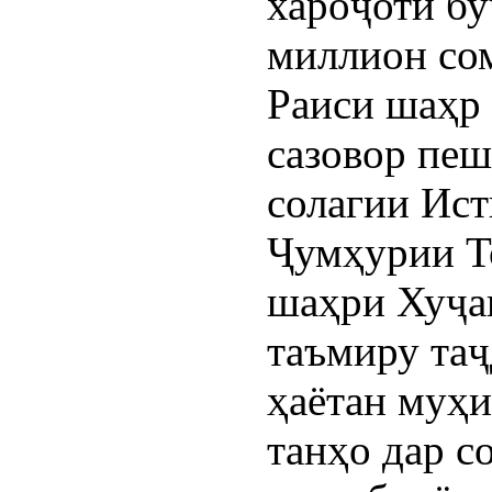
хароҷоти бу
миллион сом
Раиси шаҳр 
сазовор пеш
солагии Ист
Ҷумҳурии Т
шаҳри Хуҷан
таъмиру та
ҳаётан муҳи
танҳо дар с