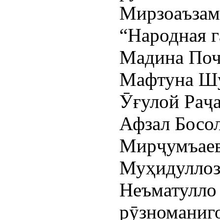
Мирзоаъзам
“Народная г
Мадина Почч
Мафтуна Шу
Ӯғулой Раҷа
Афзал Босол
Мирҷумъаев
Муҳидуллоз
Неъматулло
рӯзноманиг