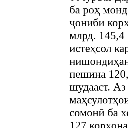
ба роҳ монд
ҷониби корх
млрд. 145,4
истеҳсол ка
нишондиҳан
пешина 120,
шудааст. А
маҳсулотҳои
сомонӣ ба х
127 корхон