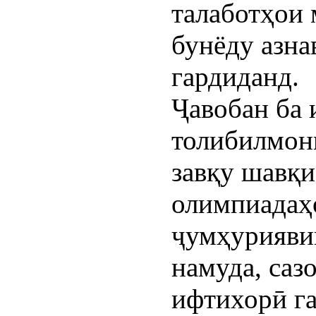
талаботҳои 
бунёду азна
гардиданд.
Ҷавобан ба 
толибилмон
завқу шавқ
олимпиадаҳ
ҷумҳурияви
намуда, саз
ифтихорӣ г