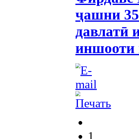
ҷашни 35
давлатӣ 
иншооти 
1