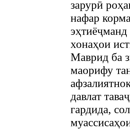
зарурӣ роҳа
нафар корм
эҳтиёҷманд 
хонаҳои ист
Маврид ба з
маорифу та
афзалиятно
давлат тава
гардида, со
муассисаҳои