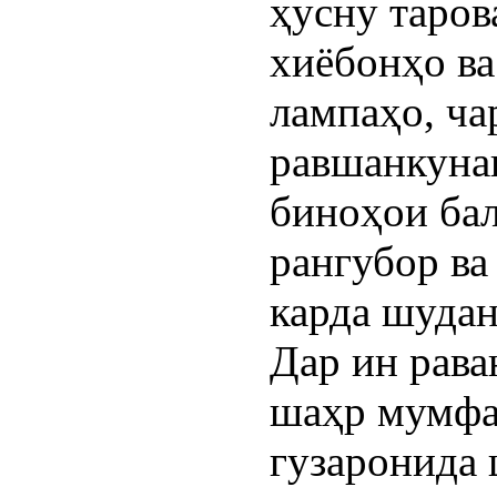
ҳусну таров
хиёбонҳо в
лампаҳо, ча
равшанкунак
биноҳои ба
рангубор ва
карда шудан
Дар ин рава
шаҳр мумфа
гузаронида 