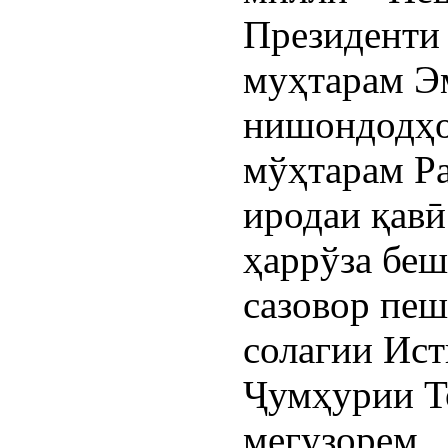
Президенти
муҳтарам Э
нишондодҳо
мўҳтарам Ра
иродаи қавӣ
ҳаррўза беш
сазовор пеш
солагии Ист
Ҷумҳурии Т
мегузорем.