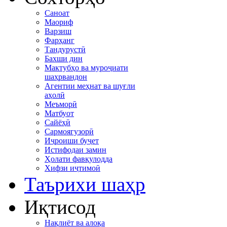
Саноат
Маориф
Варзиш
Фарҳанг
Тандурустӣ
Бахши дин
Мактубҳо ва муроҷиати
шаҳрвандон
Агентии меҳнат ва шуғли
аҳолӣ
Меъморӣ
Матбуот
Сайёҳӣ
Сармоягузорӣ
Иҷроиши буҷет
Истифодаи замин
Ҳолати фавқулодда
Хифзи иҷтимоӣ
Таърихи шаҳр
Иқтисод
Нақлиёт ва алоқа