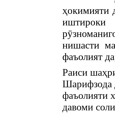
ҳокимияти 
иштироки
рӯзномани
нишасти ма
фаъолият да
Раиси шаҳр
Шарифзода 
фаъолияти 
давоми соли