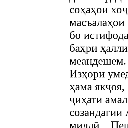
соҳаҳои хоҷ
масъалаҳои 
бо истифода
баҳри ҳалли
меандешем.
Изҳори умед
ҳама якҷоя,
ҷиҳати амал
созандагии 
миллӣ – Пеш