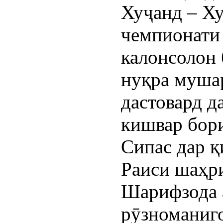
Хуҷанд – Ху
чемпионати 
калонсолон 
нуқра мушар
дастовард д
кишвар бори
Сипас дар қ
Раиси шаҳр
Шарифзода 
рӯзноманиго