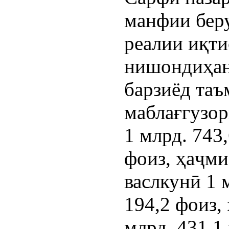
манфии беру
реалии иқти
нишондиҳан
барзиёд таъ
маблағгузор
1 млрд. 743
фоиз, ҳаҷм
васлкунӣ 1 
194,2 фоиз,
млрд. 431,1