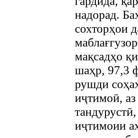
гардида, қа
надорад. Ба
сохторҳои д
маблағгузор
мақсадҳо қи
шаҳр, 97,3 
рушди соҳа
иҷтимоӣ, аз
тандурустӣ,
иҷтимоии аҳ