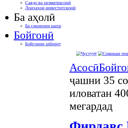
Савдо ва хизматрасонӣ
Лоиҳаҳои инвеститсионӣ
Ба аҳолӣ
Ба сокинони шаҳр
Бойгонӣ
Бойгонии ахборот
Асосӣ
Бойго
ҷашни 35 со
иловатан 40
мегардад
Фирдавс 