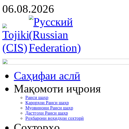
06.08.2026
Cаҳифаи аслӣ
Мақомоти иҷроия
Раиси шаҳр
Қарорҳои Раиси шаҳр
Муовинони Раиси шаҳр
Дастгоҳи Раиси шаҳр
Роҳбарони воҳидҳои сохторӣ
Сохторҳо