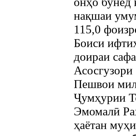
онҳо бунёд 
нақшаи уму
115,0 фоизр
Боиси ифтих
доираи сафа
Асосгузори 
Пешвои мил
Ҷумҳурии Т
Эмомалӣ Ра
ҳаётан муҳ