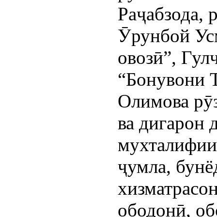
Раҷабзода, 
Ӯрунбой Ус
овозӣ”, Гул
“Бонувони 
Олимова рӯ
ва дигарон 
мухталифии 
ҷумла, бунё
хизматрасо
ободонӣ, об