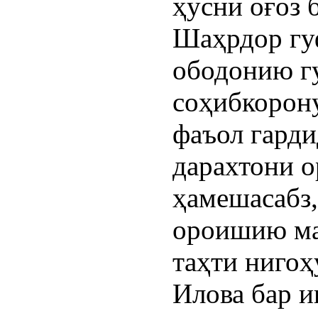
ҳусни оғоз 
Шаҳрдор гуф
ободонию г
соҳибкорону
фаъол гарди
дарахтони 
ҳамешасабз,
ороишию ма
таҳти нигоҳ
Илова бар и