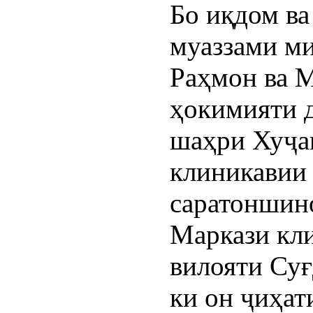
Бо иқдом в
муаззами м
Раҳмон ва 
ҳокимияти д
шаҳри Хуҷа
клиникавии
саратоншин
Маркази кл
вилояти Суғ
ки он ҷиҳат