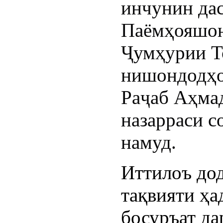
инчунин дас
Паёмҳояшон
Ҷумҳурии Т
нишондодҳо
Раҷаб Аҳмад
назарраси с
намуд.
Иттилоъ дод
тақвияти ҳа
босуръат да