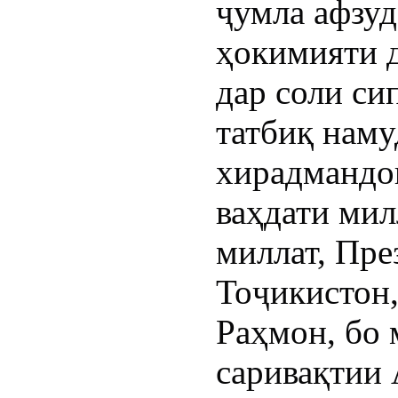
ҷумла афзу
ҳокимияти 
дар соли си
татбиқ наму
хирадмандо
ваҳдати ми
миллат, Пр
Тоҷикистон
Раҳмон, бо 
саривақтии