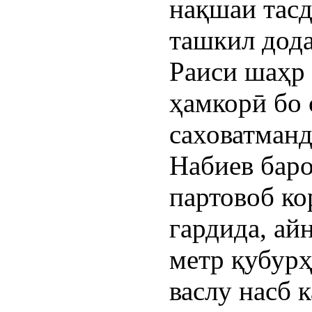
нақшаи тасд
ташкил дода
Раиси шаҳр 
ҳамкорӣ бо
саховатман
Набиев баро
партовоб ко
гардида, ай
метр қубурҳ
васлу насб 