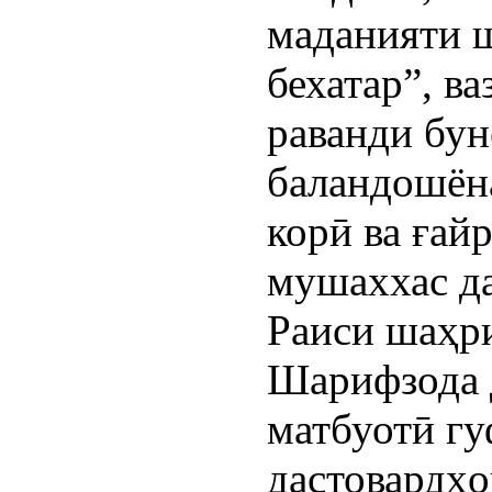
маданияти 
бехатар”, в
раванди бу
баландошён
корӣ ва ғай
мушаххас д
Раиси шаҳр
Шарифзода 
матбуотӣ гу
дастовардҳо