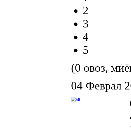
2
3
4
5
(0 овоз, миё
04 Феврал 