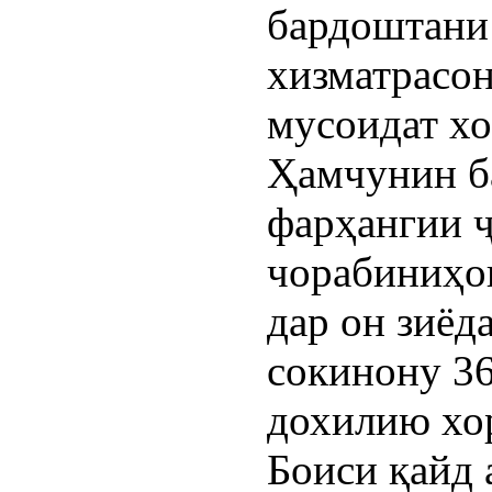
бардоштани
хизматрасон
мусоидат хо
Ҳамчунин б
фарҳангии ҷ
чорабиниҳои
дар он зиёда
сокинону 36
дохилию хо
Боиси қайд 