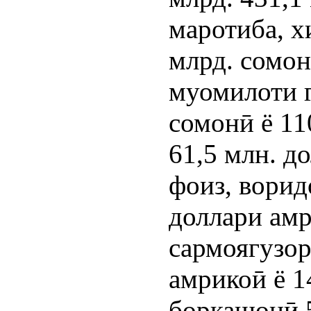
маротиба, х
млрд. сомон
муомилоти г
сомонӣ ё 11
61,5 млн. д
фоиз, ворид
доллари амр
сармоягузор
амрикоӣ ё 1
боркашонӣ 5