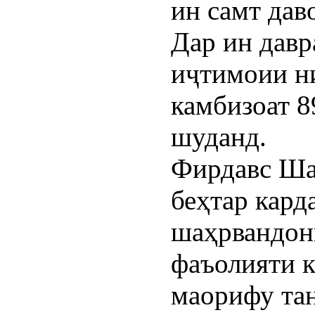
ин самт дав
Дар ин давр
иҷтимоии н
камбизоат 8
шуданд.
Фирдавс Ша
беҳтар кар
шаҳрвандон
фаъолияти 
маорифу та