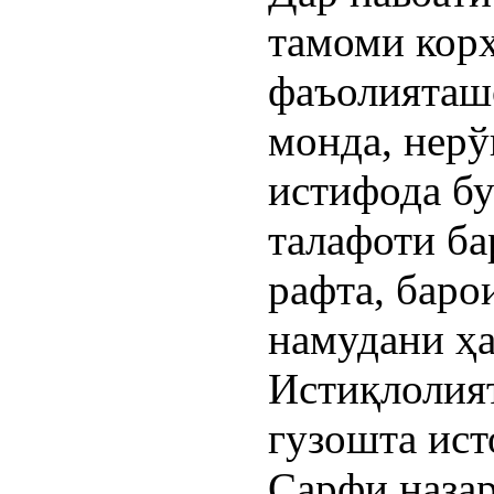
тамоми кор
фаъолияташ
монда, нерў
истифода бу
талафоти ба
рафта, баро
намудани ҳа
Истиқлолият
гузошта ист
Сарфи назар