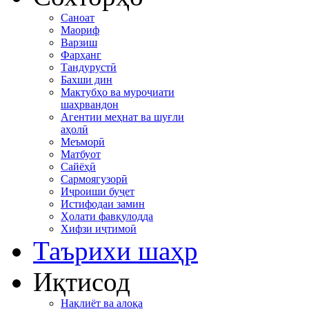
Саноат
Маориф
Варзиш
Фарҳанг
Тандурустӣ
Бахши дин
Мактубҳо ва муроҷиати
шаҳрвандон
Агентии меҳнат ва шуғли
аҳолӣ
Меъморӣ
Матбуот
Сайёҳӣ
Сармоягузорӣ
Иҷроиши буҷет
Истифодаи замин
Ҳолати фавқулодда
Хифзи иҷтимоӣ
Таърихи шаҳр
Иқтисод
Нақлиёт ва алоқа