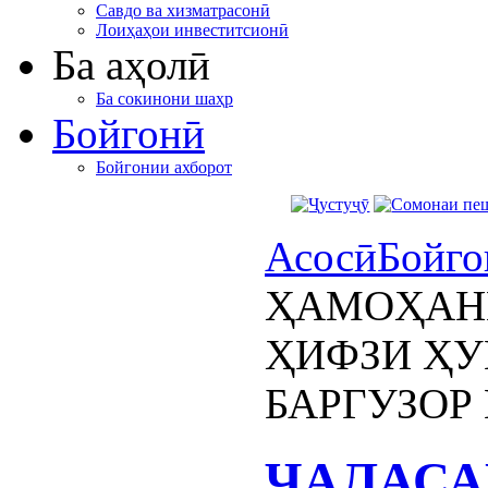
Савдо ва хизматрасонӣ
Лоиҳаҳои инвеститсионӣ
Ба аҳолӣ
Ба сокинони шаҳр
Бойгонӣ
Бойгонии ахборот
Асосӣ
Бойго
ҲАМОҲАН
ҲИФЗИ ҲУ
БАРГУЗОР
ҶАЛАСА