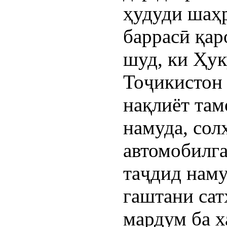
ҳудуди шаҳ
баррасӣ қар
шуд, ки Ҳу
Тоҷикистон
нақлиёт та
намуда, сол
автомобилг
таҷдид наму
гаштани сат
мардум ба х