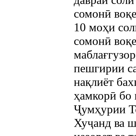
сомонӣ воқе
10 моҳи сол
сомонӣ воқе
маблағгузор
пешгирии с
нақлиёт бах
ҳамкорӣ б
Ҷумҳурии Т
Хуҷанд ва 