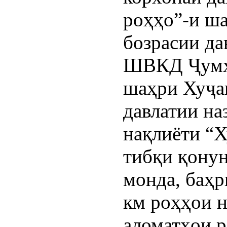
роҳҳо”-и ш
бозрасии да
ШВКД Ҷумҳу
шаҳри Хуҷа
давлатии на
нақлиёти “Х
тибқи қонун
монда, баҳр
км роҳҳои н
аломатҳои р