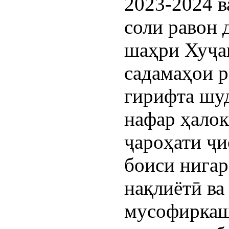
2023-2024 в
соли равон
шаҳри Хуҷан
садамаҳои р
гирифта шуд
нафар ҳалок
ҷароҳати ҷи
боиси нигар
нақлиётӣ ва
мусофиркаш