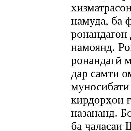
хизматрасон
намуда, ба 
ронандагон 
намоянд. Р
ронандагӣ м
дар самти о
муносибати 
кирдорҳои 
назананд. Б
ба ҷаласаи