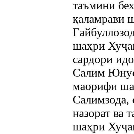
таъмини бех
қаламрави 
Ғайбуллозо
шаҳри Хуҷа
сардори ид
Салим Юнус
маорифи ша
Салимзода,
назорат ва 
шаҳри Хуҷа