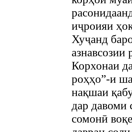
расонидаанд
иҷроияи ҳо
Хуҷанд баро
азнавсозии 
Корхонаи д
роҳҳо”-и ша
нақшаи қаб
дар давоми 
сомонӣ воқе
давраи соли