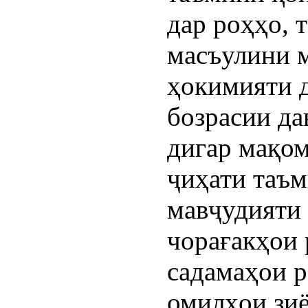
дар роҳҳо, 
масъулини 
ҳокимияти 
бозрасии да
дигар мақом
ҷиҳати таъм
мавҷудияти 
чорағакҳои
садамаҳои р
омилҳои зи