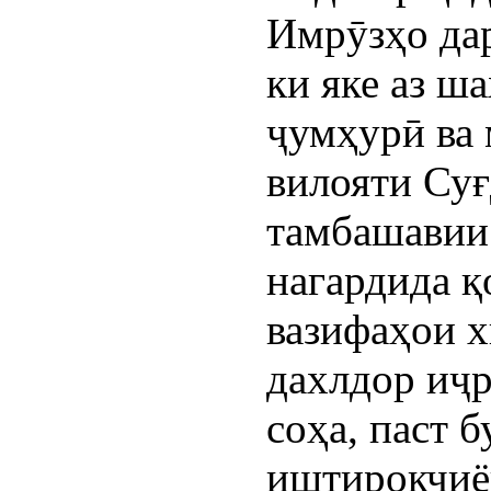
Имрӯзҳо да
ки яке аз ш
ҷумҳурӣ ва
вилояти Суғ
тамбашавии 
нагардида қ
вазифаҳои х
дахлдор иҷ
соҳа, паст 
иштирокчиён