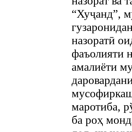
назорат ва 
“Хуҷанд”, м
гузаронида
назоратӣ ои
фаъолияти 
амалиёти му
даровардан
мусофиркаш
маротиба, р
ба роҳ монд