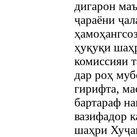
дигарон маъ
ҷараёни ҷа
ҳамоҳангсо
ҳуқуқи шаҳр
комиссияи т
дар роҳ муб
гирифта, ма
бартараф н
вазифадор 
шаҳри Хуҷа