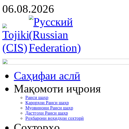
06.08.2026
Cаҳифаи аслӣ
Мақомоти иҷроия
Раиси шаҳр
Қарорҳои Раиси шаҳр
Муовинони Раиси шаҳр
Дастгоҳи Раиси шаҳр
Роҳбарони воҳидҳои сохторӣ
Сохторҳо