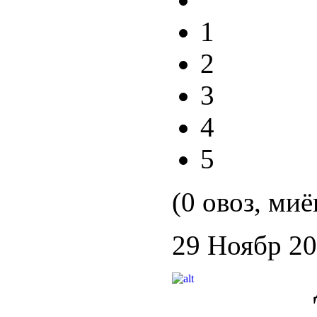
1
2
3
4
5
(0 овоз, миё
29 Ноябр 2