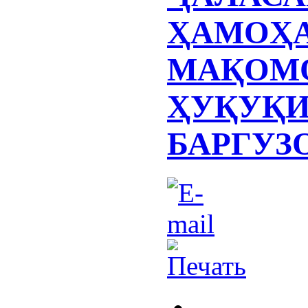
ҲАМОҲ
МАҚОМ
ҲУҚУҚИ
БАРГУЗ