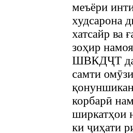
меъёри инт
худсарона д
хатсайр ва 
зоҳир намо
ШВКДҶТ дар
самти омӯзи
қонуншикан
корбарӣ нам
ширкатҳои н
ки ҷиҳати р