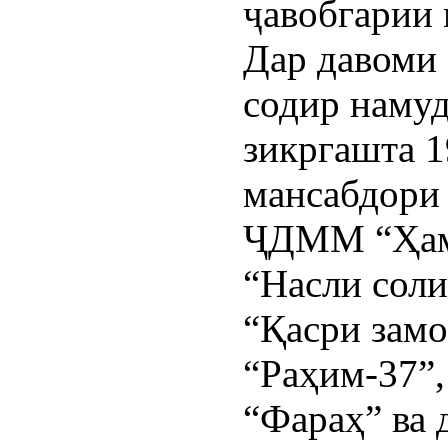
ҷавобгарии
Дар давоми 
содир наму
зикргашта 
мансабдори
ҶДММ “Ҳамд
“Насли соли
“Қасри замо
“Раҳим-37”,
“Фараҳ” ва 