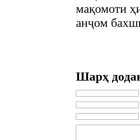
мақомоти ҳ
анҷом бахш
Шарҳ дода