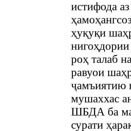
истифода аз
ҳамоҳангсо
ҳуқуқи шаҳ
нигоҳдории 
роҳ талаб н
равуои шаҳр
ҷамъиятию 
мушаххас а
ШБДА ба ма
сурати ҳара