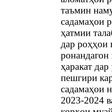
таъмин нам
садамаҳои р
ҳатмии тала
дар роҳҳои 
ронандагон 
ҳаракат дар
пешгири кар
садамаҳои н
2023-2024 в
корҳои муа