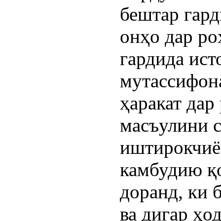
бештар гард
онҳо дар ро
гардида ист
мутассифона
ҳаракат дар
масъулини с
иштирокчиён
камбудию қ
доранд, ки 
ва дигар ҳо