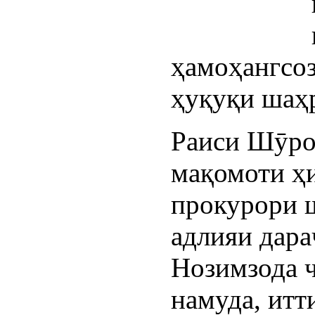
ҳамоҳанг
ҳуқуқи шаҳр
Раиси Шӯро
мақомоти ҳ
прокурори 
адлияи дара
Нозимзода ҷ
намуда, итт