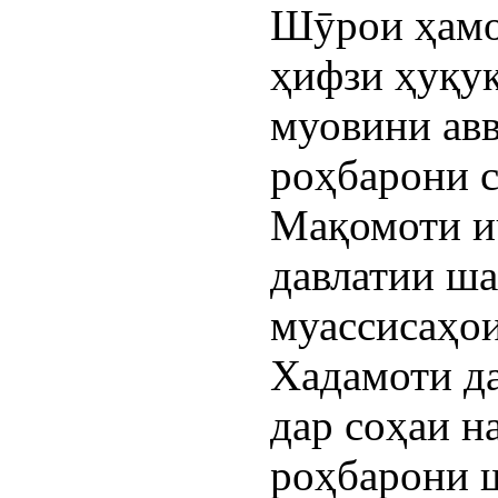
Шӯрои ҳамо
ҳифзи ҳуқу
муовини авв
роҳбарони 
Мақомоти и
давлатии ш
муассисаҳо
Хадамоти да
дар соҳаи н
роҳбарони 