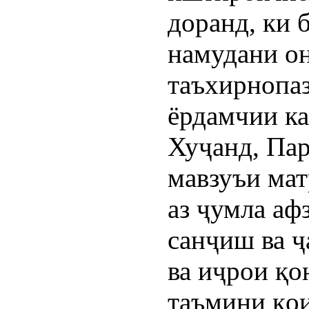
доранд, ки 
намудани о
таъхирнопаз
ёрдамчии к
Хуҷанд, Пар
мавзуъи мат
аз ҷумла аф
санҷиш ва ҷ
ва иҷрои қо
таъмини қои