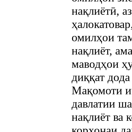
нақлиётӣ, а
ҳалокатовар
омилҳои та
нақлиёт, ам
маводҳои ҳ
диққат дода
Мақомоти и
давлатии ш
нақлиёт ва 
корхонаи д