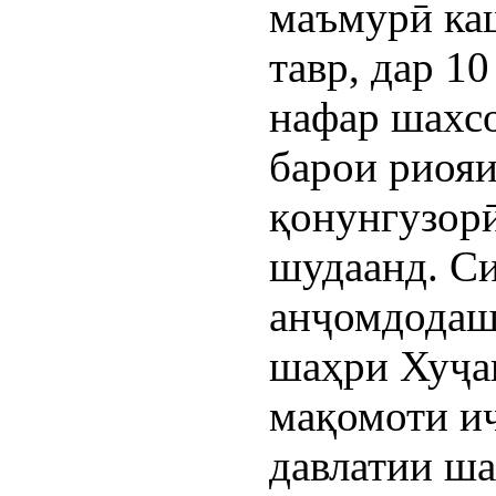
маъмурӣ ка
тавр, дар 1
нафар шахс
барои риояи
қонунгузорӣ
шудаанд. Си
анҷомдодаш
шаҳри Хуҷа
мақомоти и
давлатии ш