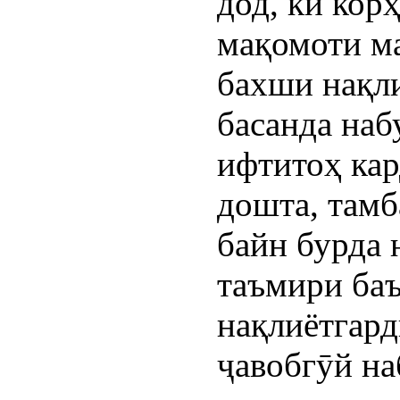
дод, ки кор
мақомоти ма
бахши нақли
басанда наб
ифтитоҳ кар
дошта, тамб
байн бурда 
таъмири ба
нақлиётгард
ҷавобгӯй на