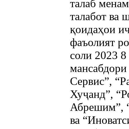
талаб менам
талабот ва 
қоидаҳои и
фаъолият ро
соли 2023 8
мансабдори
Сервис”, “Р
Хуҷанд”, “Р
Абрешим”, 
ва “Иноватс