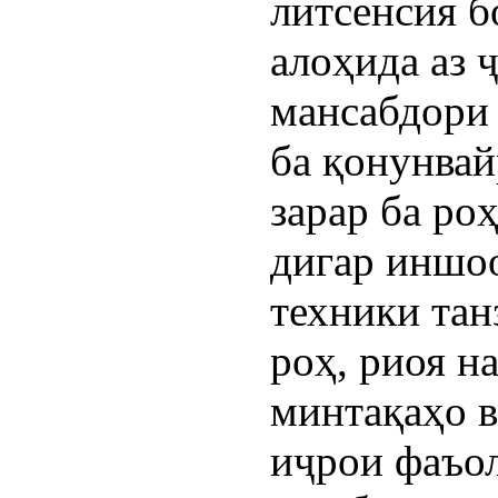
литсенсия б
алоҳида аз 
мансабдори 
ба қонунва
зарар ба ро
дигар иншоо
техники тан
роҳ, риоя н
минтақаҳо в
иҷрои фаъол