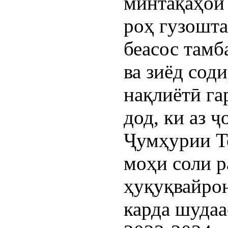
минтақаҳои
роҳ гузошта
беасос тамб
ва зиёд сод
нақлиётӣ га
дод, ки аз
Ҷумҳурии Т
моҳи соли р
ҳуқуқвайро
карда шудаа