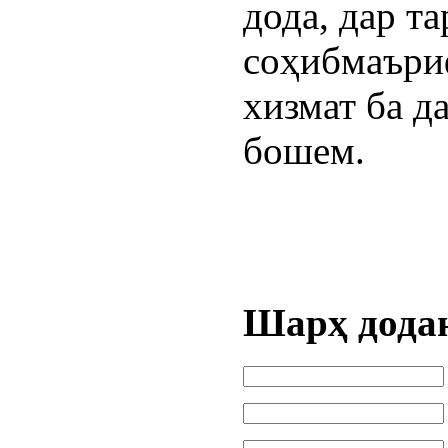
дода, дар т
соҳибмаъриф
хизмат ба д
бошем.
Шарҳ дода