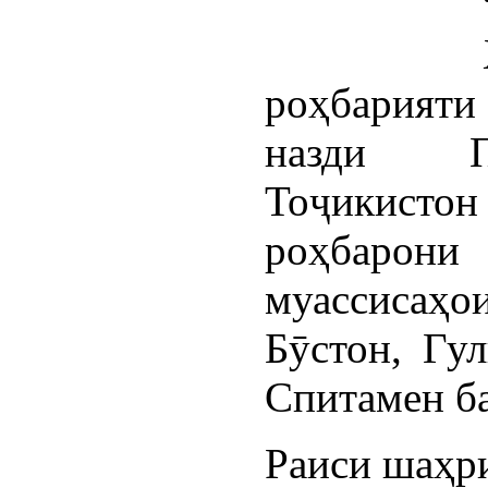
роҳбарияти 
назди П
Тоҷикистон
роҳбарони
муассисаҳо
Бӯстон, Гул
Спитамен б
Раиси шаҳр