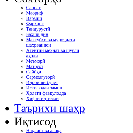
Саноат
Маориф
Варзиш
Фарҳанг
Тандурустӣ
Бахши дин
Мактубҳо ва муроҷиати
шаҳрвандон
Агентии меҳнат ва шуғли
аҳолӣ
Меъморӣ
Матбуот
Сайёҳӣ
Сармоягузорӣ
Иҷроиши буҷет
Истифодаи замин
Ҳолати фавқулодда
Хифзи иҷтимоӣ
Таърихи шаҳр
Иқтисод
Нақлиёт ва алоқа