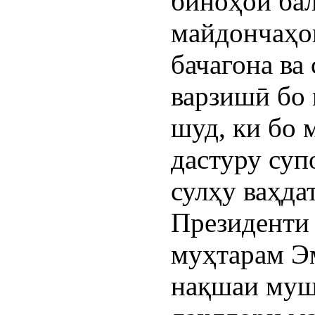
биноҳои ба
майдончаҳо
бачагона ва
варзишӣ бо 
шуд, ки бо 
дастуру су
сулҳу ваҳда
Президенти
муҳтарам Э
нақшаи муш