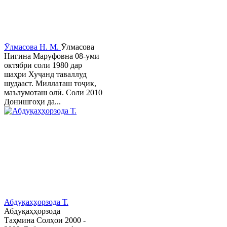
Ӯлмасова Н. М.
Ӯлмасова
Нигина Маруфовна 08-уми
октябри соли 1980 дар
шаҳри Хуҷанд таваллуд
шудааст. Миллаташ тоҷик,
маълумоташ олӣ. Соли 2010
Донишгоҳи да...
Абдуқаҳҳорзода Т.
Абдуқаҳҳорзода
Таҳмина Солҳои 2000 -