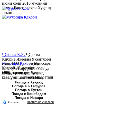
июни соли 2016 муовини
якуми Раиси шаҳри Хуҷанд
таъин ...
Ҷӯраева К.Я.
Ҷӯраева
Кибриё Яҳёевна 9 сентябри
Муяссара Қаҳорӣ
Муяссара
соли 1966 дар ноҳияи
Қаҳорӣ 15 октябри соли
Бобоҷон Ғафуров таваллуд
Обу хаво
1979 дар шаҳри Хуҷанд
шуда, миллаташ тоҷик,
таваллуд шудааст. Миллаташ
маълумот олӣ мебошад.
тоҷик. Маълумот олӣ. Соли
Соли 1997 Донишг...
Погода в Хуҷанд
Погода в Б.Ғафуров
2002 Донишгоҳи давлатии
Погода в Бустон
Хуҷанд ба...
Погода в Конибодом
Погода в Исфара