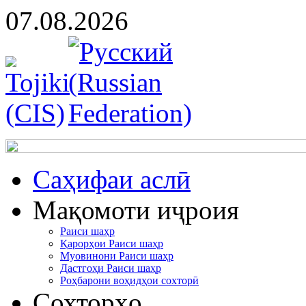
07.08.2026
Cаҳифаи аслӣ
Мақомоти иҷроия
Раиси шаҳр
Қарорҳои Раиси шаҳр
Муовинони Раиси шаҳр
Дастгоҳи Раиси шаҳр
Роҳбарони воҳидҳои сохторӣ
Сохторҳо