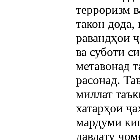
терроризм в
такон дода,
равандҳои ҷ
ва суботи с
метавонад 
расонад. Та
миллат таък
хатарҳои ҷ
мардуми ки
давлату ҷом