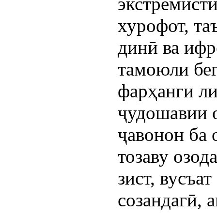
экстремисти
хурофот, т
динӣ ва иф
тамоюли бег
фарҳанги л
ҷудошавии 
ҷавонон ба 
тозаву озод
зист, вусъа
созандагӣ, 