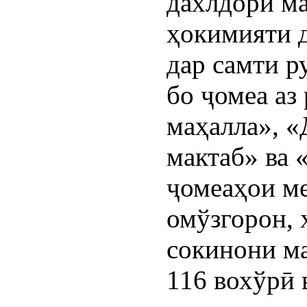
дахлдори м
ҳокимияти 
дар самти р
бо ҷомеа аз
маҳалла», «
мактаб» ва 
ҷомеаҳои ме
омўзгорон, 
сокинони м
116 вохўрӣ 