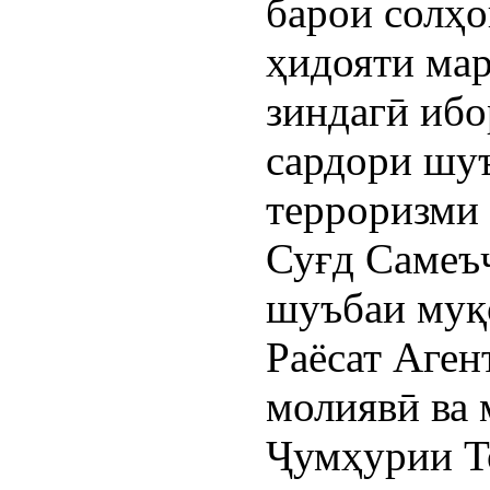
барои солҳо
ҳидояти мар
зиндагӣ ибо
сардори шуъ
терроризми 
Суғд Самеъ
шуъбаи муқ
Раёсат Аген
молиявӣ ва 
Ҷумҳурии Т