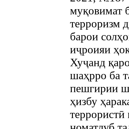
муқовимат б
терроризм 
барои солҳ
иҷроияи ҳо
Хуҷанд қар
шаҳрро ба т
пешгирии ш
ҳизбу ҳарак
террористӣ 
номатлуб та