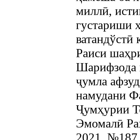
миллӣ, исти
густариши 
ватандўстӣ
Раиси шаҳр
Шарифзода н
ҷумла афзуд
намудани Ф
Ҷумҳурии Т
Эмомалӣ Ра
2021, №187