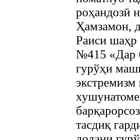
роҳандозӣ н
Ҳамзамон, д
Раиси шаҳр 
№415 «Дар 
гурўҳи маш
экстремизм 
хушунатоме
барқарорсоз
тасдиқ гарди
додани гурў