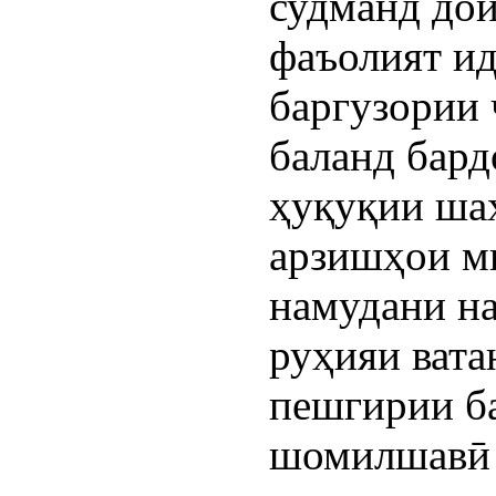
судманд дои
фаъолият ид
баргузории
баланд бар
ҳуқуқии ша
арзишҳои ми
намудани на
руҳияи вата
пешгирии б
шомилшавӣ 