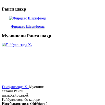
Раиси шаҳр
Фирдавс Шарифзода
Муовинони Раиси шаҳр
Ғайбуллозода Х.
Муовини
аввали Раиси
шаҳрХайруллоÂ
Ғайбуллозода бо қарори
Роҳбарони сохторҳо
Раиси шаҳр таҳти №281 аз 2