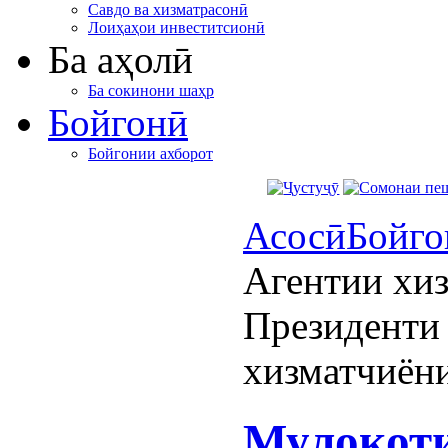
Савдо ва хизматрасонӣ
Лоиҳаҳои инвеститсионӣ
Ба аҳолӣ
Ба сокинони шаҳр
Бойгонӣ
Бойгонии ахборот
Асосӣ
Бойго
Агентии хиз
Президенти
хизматчиёни
Мулоқоти