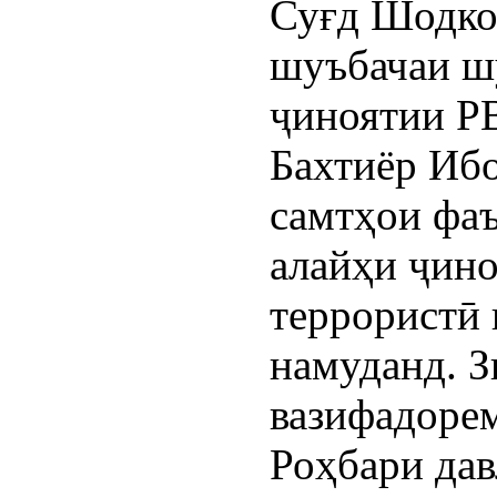
Суғд Шодко
шуъбачаи ш
ҷиноятии Р
Бахтиёр Ибо
самтҳои фаъ
алайҳи ҷин
террористӣ 
намуданд. З
вазифадорем
Роҳбари дав