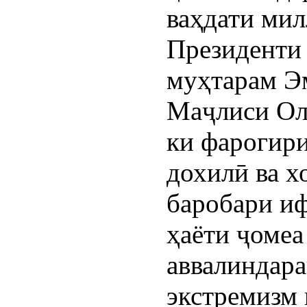
ваҳдати ми
Президенти
муҳтарам Э
Маҷлиси Ол
ки фарогири
дохилӣ ва х
баробари и
ҳаёти ҷомеа
аввалиндара
экстремизм 