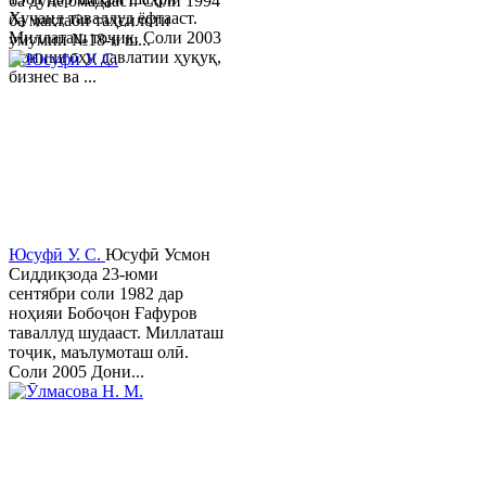
ба дунё омадааст. Соли 1994
Хуҷанд таваллуд ёфтааст.
ба мактаби таҳсилоти
Миллаташ тоҷик. Соли 2003
умумии №18-и ш...
Донишгоҳи давлатии ҳуқуқ,
бизнес ва ...
Юсуфӣ У. C.
Юсуфӣ Усмон
Сиддиқзода 23-юми
сентябри соли 1982 дар
ноҳияи Бобоҷон Ғафуров
таваллуд шудааст. Миллаташ
тоҷик, маълумоташ олӣ.
Соли 2005 Дони...