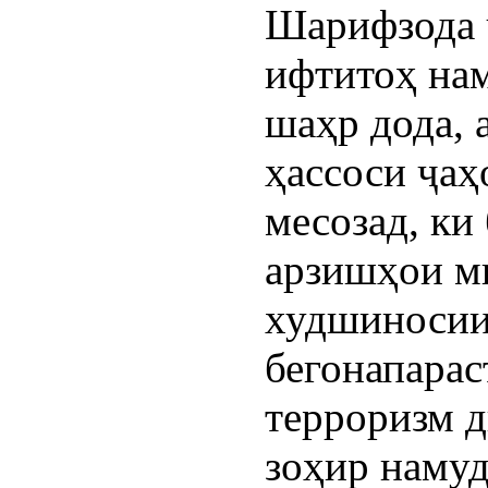
Шарифзода 
ифтитоҳ нам
шаҳр дода, 
ҳассоси ҷаҳ
месозад, ки
арзишҳои м
худшиносии
бегонапарас
терроризм д
зоҳир намуд