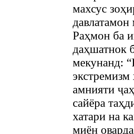
махсус зоҳи
давлатамон
Раҳмон ба и
даҳшатнок б
мекунанд: “
экстремизм 
амнияти ҷаҳ
сайёра таҳд
хатари на к
миён оварда