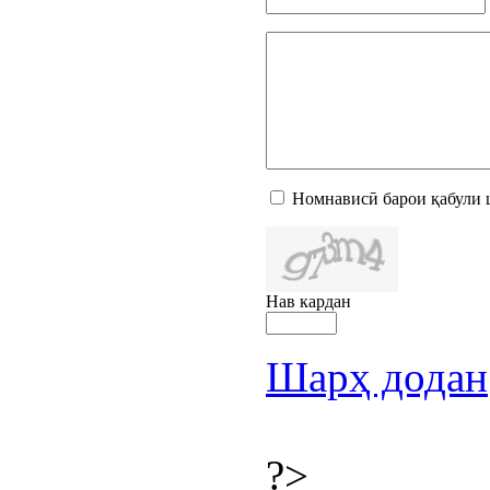
Номнависӣ барои қабули 
Нав кардан
Шарҳ додан
?>