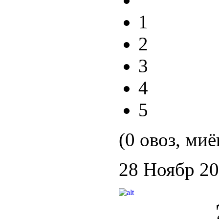
1
2
3
4
5
(0 овоз, миё
28 Ноябр 2