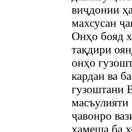
виҷдонии ҳа
махсусан ҷа
Онҳо бояд х
тақдири оян
онҳо гузошт
кардан ва б
гузоштани 
масъулияти 
ҷавонро ваз
ҳамеша ба х