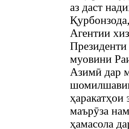
аз даст над
Қурбонзода
Агентии хиз
Президенти
муовини Раи
Азимӣ дар 
шомилшавии
ҳаракатҳои 
маърӯза нам
ҳамасола да