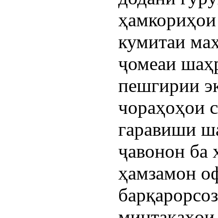
ҳамкориҳои
кумитаи маҳ
ҷомеаи шаҳ
пешгирии э
чораҳоҳои с
гаравиши ш
ҷавонон ба 
ҳамзамон о
барқарорсоз
минтақаҳои 