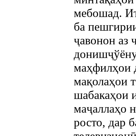
мебошад. Ит
ба пешгири
ҷавонон аз 
донишҷўёну 
маҳфилҳои 
мақолаҳои т
шабакаҳои 
маҷаллаҳо н
росто, дар 
телевизион