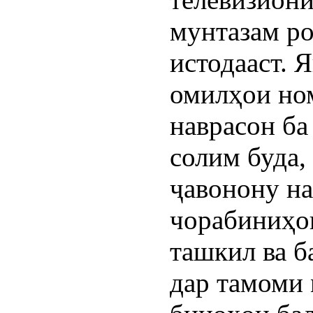
мунтазам ро
истодааст. 
омилҳои но
наврасон ба
солим буда,
ҷавонону н
чорабиниҳо
ташкил ва б
дар тамоми 