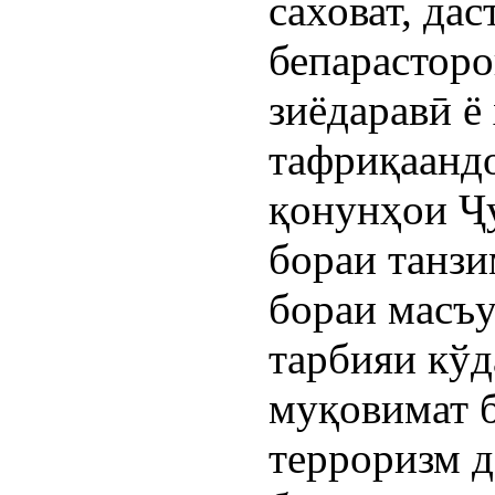
саховат, да
бепарастор
зиёдаравӣ ё
тафриқаандо
қонунҳои Ҷ
бораи танз
бораи масъу
тарбияи кўд
муқовимат б
терроризм 